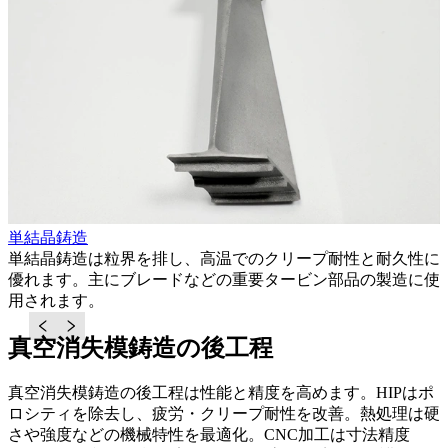
単結晶鋳造
ン
単結晶鋳造は粒界を排し、高温でのクリープ耐性と耐久性に
ま
優れます。主にブレードなどの重要タービン部品の製造に使
用されます。
真空消失模鋳造の後工程
真空消失模鋳造の後工程は性能と精度を高めます。HIPはポ
ロシティを除去し、疲労・クリープ耐性を改善。熱処理は硬
さや強度などの機械特性を最適化。CNC加工は寸法精度