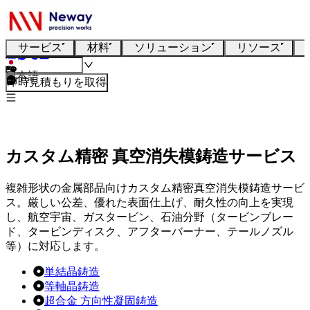
サービス
材料
ソリューション
リソース
日本語
即時見積もりを取得
カスタム精密 真空消失模鋳造サービス
複雑形状の金属部品向けカスタム精密真空消失模鋳造サービ
ス。厳しい公差、優れた表面仕上げ、耐久性の向上を実現
し、航空宇宙、ガスタービン、石油分野（タービンブレー
ド、タービンディスク、アフターバーナー、テールノズル
等）に対応します。
単結晶鋳造
等軸晶鋳造
超合金 方向性凝固鋳造