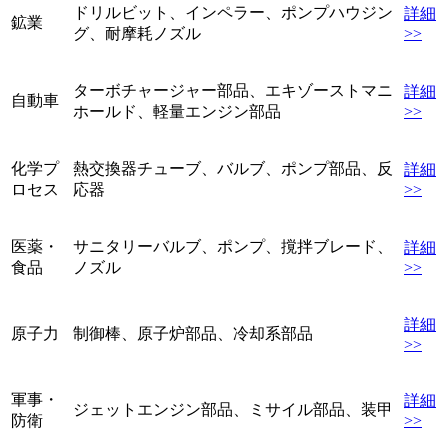
ドリルビット、インペラー、ポンプハウジン
詳細
鉱業
グ、耐摩耗ノズル
>>
ターボチャージャー部品、エキゾーストマニ
詳細
自動車
ホールド、軽量エンジン部品
>>
化学プ
熱交換器チューブ、バルブ、ポンプ部品、反
詳細
ロセス
応器
>>
医薬・
サニタリーバルブ、ポンプ、撹拌ブレード、
詳細
食品
ノズル
>>
詳細
原子力
制御棒、原子炉部品、冷却系部品
>>
軍事・
詳細
ジェットエンジン部品、ミサイル部品、装甲
防衛
>>