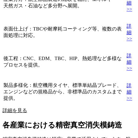
細
天然ガス・石油など多分野へ展開。
>>
詳
表面仕上げ：TBCや耐摩耗コーティング等、複数の表
細
面処理に対応。
>>
詳
後工程：CNC、EDM、TBC、HIP、熱処理など多様な
細
プロセスを提供。
>>
製品多様化：航空機用タイヤ、標準単結晶ブレード、
詳
エンジンなどの規格品から、非標準品のカスタムまで
細
提供。
>>
詳細を見る
各産業における精密真空消失模鋳造