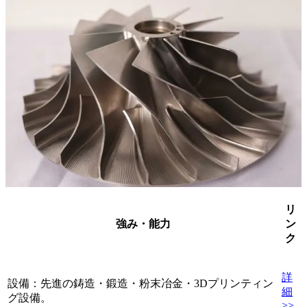
リ
強み・能力
ン
ク
詳
設備：先進の鋳造・鍛造・粉末冶金・3Dプリンティン
細
グ設備。
>>