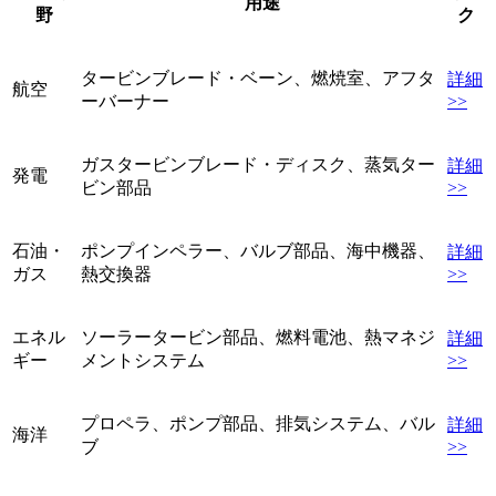
用途
野
ク
タービンブレード・ベーン、燃焼室、アフタ
詳細
航空
ーバーナー
>>
ガスタービンブレード・ディスク、蒸気ター
詳細
発電
ビン部品
>>
石油・
ポンプインペラー、バルブ部品、海中機器、
詳細
ガス
熱交換器
>>
エネル
ソーラータービン部品、燃料電池、熱マネジ
詳細
ギー
メントシステム
>>
プロペラ、ポンプ部品、排気システム、バル
詳細
海洋
ブ
>>