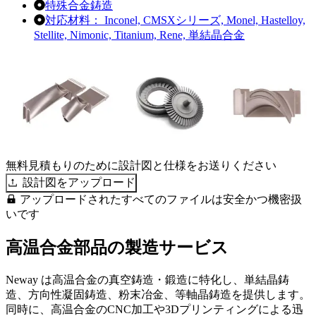
特殊合金鋳造
対応材料：
Inconel,
CMSXシリーズ,
Monel,
Hastelloy,
Stellite,
Nimonic,
Titanium,
Rene,
単結晶合金
無料見積もりのために設計図と仕様をお送りください
設計図をアップロード
アップロードされたすべてのファイルは安全かつ機密扱
いです
高温合金部品の製造サービス
Neway は高温合金の真空鋳造・鍛造に特化し、単結晶鋳
造、方向性凝固鋳造、粉末冶金、等軸晶鋳造を提供します。
同時に、高温合金のCNC加工や3Dプリンティングによる迅