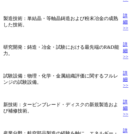
詳
製造技術：単結晶・等軸晶鋳造および粉末冶金の成熟
細
した技術。
>>
詳
研究開発：鋳造・冶金・試験における最先端のR&D能
細
力。
>>
詳
試験設備：物理・化学・金属組織評価に関するフルレ
細
ンジの試験設備。
>>
詳
新技術：タービンブレード・ディスクの新規製造およ
細
び補修技術。
>>
詳
産業分野：航空部品製造の経験を軸に、エネルギー・