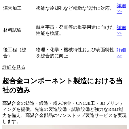
詳細
深穴加工
複雑な冷却孔など精緻な設計に対応。
>>
航空宇宙・発電等の重要用途に向けた
詳細
材料試験
性能を検証。
>>
後工程（総
物理・化学・機械特性および表面特性
詳細
合）
を総合的に向上
>>
詳細を見る
超合金コンポーネント製造における当
社の強み
高温合金の鋳造・鍛造・粉末冶金・CNC加工・3Dプリンテ
ィングを提供。先進の製造設備・試験設備と強力なR&D能
力を備え、高温合金部品のワンストップ製造サービスを実現
します。