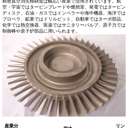
精密真空消失模鋳造は幅広い産業で活用されています。航
空・宇宙ではタービンブレードや燃焼室、発電ではタービン
ディスク、石油・ガスではインペラーや海中機器。海洋では
プロペラ、鉱業ではドリルビット、自動車ではターボ部品、
化学では熱交換器、医薬ではサニタリーバルブ、原子力では
制御棒や原子炉部品に用いられます。
産業分
リン