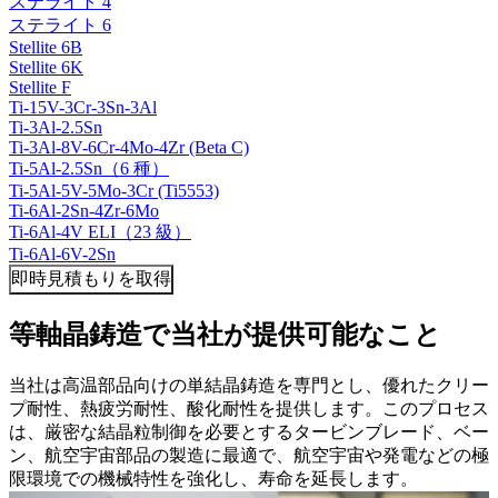
ステライト 4
ステライト 6
Stellite 6B
Stellite 6K
Stellite F
Ti-15V-3Cr-3Sn-3Al
Ti-3Al-2.5Sn
Ti-3Al-8V-6Cr-4Mo-4Zr (Beta C)
Ti-5Al-2.5Sn（6 種）
Ti-5Al-5V-5Mo-3Cr (Ti5553)
Ti-6Al-2Sn-4Zr-6Mo
Ti-6Al-4V ELI（23 級）
Ti-6Al-6V-2Sn
即時見積もりを取得
等軸晶鋳造で当社が提供可能なこと
当社は高温部品向けの単結晶鋳造を専門とし、優れたクリー
プ耐性、熱疲労耐性、酸化耐性を提供します。このプロセス
は、厳密な結晶粒制御を必要とするタービンブレード、ベー
ン、航空宇宙部品の製造に最適で、航空宇宙や発電などの極
限環境での機械特性を強化し、寿命を延長します。