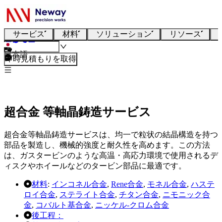
サービス
材料
ソリューション
リソース
日本語
即時見積もりを取得
超合金 等軸晶鋳造サービス
超合金等軸晶鋳造サービスは、均一で粒状の結晶構造を持つ
部品を製造し、機械的強度と耐久性を高めます。この方法
は、ガスタービンのような高温・高応力環境で使用されるデ
ィスクやホイールなどのタービン部品に最適です。
材料
:
インコネル合金
,
Rene合金
,
モネル合金
,
ハステ
ロイ合金
,
ステライト合金
,
チタン合金
,
ニモニック合
金
,
コバルト基合金
,
ニッケル-クロム合金
後工程：