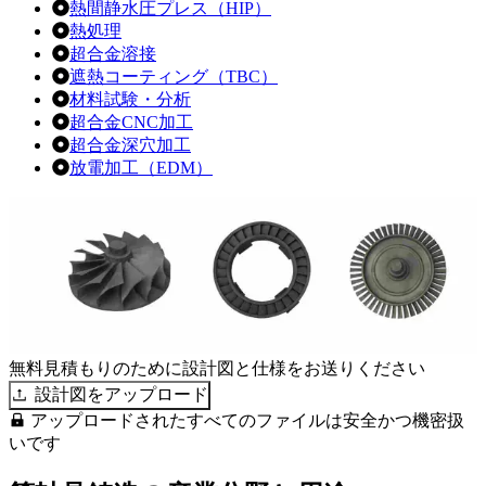
熱間静水圧プレス（HIP）
熱処理
超合金溶接
遮熱コーティング（TBC）
材料試験・分析
超合金CNC加工
超合金深穴加工
放電加工（EDM）
無料見積もりのために設計図と仕様をお送りください
設計図をアップロード
アップロードされたすべてのファイルは安全かつ機密扱
いです