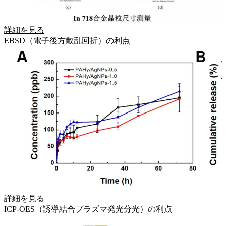
詳細を見る
EBSD（電子後方散乱回折）の利点
詳細を見る
ICP-OES（誘導結合プラズマ発光分光）の利点