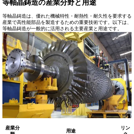
等軸晶鋳造の産業分野と用途
等軸晶鋳造は、優れた機械特性・耐熱性・耐久性を要求する
産業で高性能部品を製造するための重要技術です。以下は、
等軸晶鋳造が一般的に活用される主要産業と用途です。
産業分
リン
用途