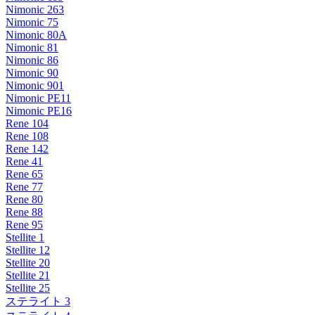
Nimonic 263
Nimonic 75
Nimonic 80A
Nimonic 81
Nimonic 86
Nimonic 90
Nimonic 901
Nimonic PE11
Nimonic PE16
Rene 104
Rene 108
Rene 142
Rene 41
Rene 65
Rene 77
Rene 80
Rene 88
Rene 95
Stellite 1
Stellite 12
Stellite 20
Stellite 21
Stellite 25
ステライト 3