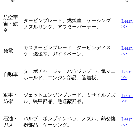
野
ク
航空宇
タービンブレード、燃焼室、ケーシング、
Learn
宙・航
>>
ノズルリング、アフターバーナー。
空
ガスタービンブレード、タービンディス
Learn
発電
>>
ク、燃焼室、ガイドベーン。
ターボチャージャーハウジング、排気マニ
Learn
自動車
>>
ホールド、エンジン部品、遮熱板。
軍事・
ジェットエンジンブレード、ミサイルノズ
Learn
>>
防衛
ル、装甲部品、熱遮蔽部品。
石油・
バルブ、ポンプインペラ、ノズル、熱交換
Learn
>>
ガス
器部品、ケーシング。