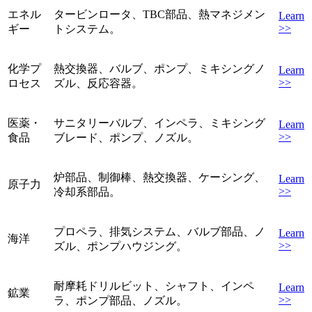
エネル
タービンロータ、TBC部品、熱マネジメン
Learn
>>
ギー
トシステム。
化学プ
熱交換器、バルブ、ポンプ、ミキシングノ
Learn
>>
ロセス
ズル、反応容器。
医薬・
サニタリーバルブ、インペラ、ミキシング
Learn
>>
食品
ブレード、ポンプ、ノズル。
炉部品、制御棒、熱交換器、ケーシング、
Learn
原子力
>>
冷却系部品。
プロペラ、排気システム、バルブ部品、ノ
Learn
海洋
>>
ズル、ポンプハウジング。
耐摩耗ドリルビット、シャフト、インペ
Learn
鉱業
>>
ラ、ポンプ部品、ノズル。