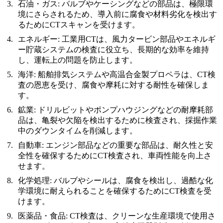
石油・ガス
:
バルブやケーシングなどの部品は、極限環
境にさらされるため、導入前に腐食や材料劣化を検出す
るためにCTスキャンを受けます。
エネルギー
:
工業用CTは、風力タービン部品やエネルギ
ー貯蔵システムの検査に役立ち、長期的な効率を維持
し、運転上の問題を防止します。
海洋
:
船舶排気システムや高温合金製プロペラは、CT検
査の恩恵を受け、腐食や摩耗に対する耐性を確保しま
す。
鉱業
:
ドリルビットやポンプハウジングなどの耐摩耗部
品は、亀裂や欠陥を検出するために検査され、採掘作業
中のダウンタイムを削減します。
自動車
:
エンジン部品などの重要な部品は、耐久性と安
全性を確保するためにCT検査され、車両性能を向上さ
せます。
化学処理
:
バルブやシールは、腐食を検出し、過酷な化
学環境に耐えられることを確保するためにCT検査を受
けます。
医薬品・食品
:
CT検査は、クリーンな生産環境で使用さ