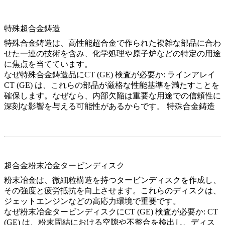
特殊超合金鋳造
特殊合金鋳造は、高性能超合金で作られた複雑な部品に合わ
せた一連の技術を含み、化学処理や原子炉などの特定の用途
に焦点を当てています。
なぜ特殊合金鋳造品にCT (GE) 検査が必要か:
ラインアレイ
CT (GE) は、これらの部品が厳格な性能基準を満たすことを
確保します。なぜなら、内部欠陥は重要な用途での信頼性に
深刻な影響を与える可能性があるからです。
特殊合金鋳造
超合金粉末冶金タービンディスク
粉末冶金は、微細粒構造を持つタービンディスクを作成し、
その強度と疲労抵抗を向上させます。これらのディスクは、
ジェットエンジンなどの高応力環境で重要です。
なぜ粉末冶金タービンディスクにCT (GE) 検査が必要か:
CT
(GE) は、粉末固結における空隙や不整合を検出し、ディス