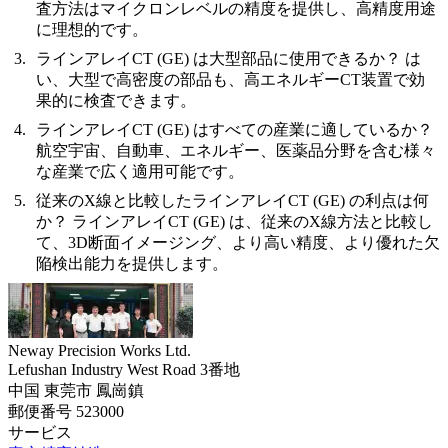
査方法はマイクロンレベルの精度を提供し、高精度用途
に理想的です。
ラインアレイCT (GE) は大型部品に使用できるか？
は
い、大型で高密度の部品も、高エネルギーCT装置で効
果的に検査できます。
ラインアレイCT (GE) はすべての産業に適しているか？
航空宇宙、自動車、エネルギー、医薬品分野を含む様々
な産業で広く適用可能です。
従来のX線と比較したラインアレイCT (GE) の利点は何
か？
ラインアレイCT (GE) は、従来のX線方法と比較し
て、3D断面イメージング、より高い精度、より優れた欠
陥検出能力を提供します。
Neway Precision Works Ltd.
Lefushan Industry West Road 3番地
中国 東莞市 鳳崗鎮
郵便番号 523000
サービス