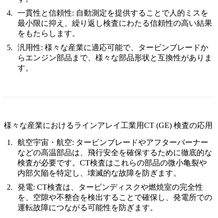
一貫性と信頼性:
自動測定を提供することで人的ミスを
最小限に抑え、繰り返し検査にわたる信頼性の高い結果
をもたらします。
汎用性:
様々な産業に適応可能で、タービンブレードか
らエンジン部品まで、様々な部品形状と互換性がありま
す。
様々な産業におけるラインアレイ工業用CT (GE) 検査の応用
航空宇宙・航空
:
タービンブレードやアフターバーナー
などの高温部品は、飛行安全を確保するために徹底的な
検査が必要です。CT検査はこれらの部品の微小亀裂や
内部欠陥を特定し、壊滅的な故障を防ぎます。
発電
:
CT検査は、タービンディスクや燃焼室の完全性
を、空隙や不整合を検出することで確保し、発電所での
運転故障につながる可能性を防ぎます。