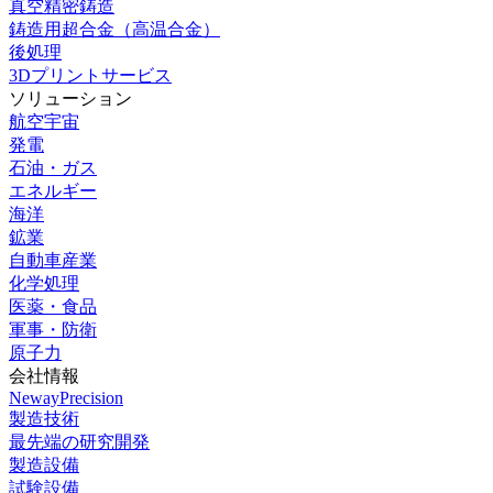
真空精密鋳造
鋳造用超合金（高温合金）
後処理
3Dプリントサービス
ソリューション
航空宇宙
発電
石油・ガス
エネルギー
海洋
鉱業
自動車産業
化学処理
医薬・食品
軍事・防衛
原子力
会社情報
NewayPrecision
製造技術
最先端の研究開発
製造設備
試験設備