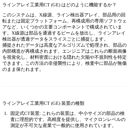
ラインアレイ工業用CT (GE) はどのように機能するか？
このシステムは、X線源、ライン検出器アレイ、部品用の回
転または固定プラットフォーム、再構成用の専用ソフトウェ
アなど、いくつかの主要コンポーネントで構成されていま
す。X線源は部品を通過するビームを放出し、ラインアレイ
検出器が透過データをスライスごとに捕捉します。
捕捉されたデータは高度なアルゴリズムで処理され、部品の
内部構造が再構成されます。エンジニアはこれらの断面画像
を視覚化し、材料密度における隠れた欠陥や不規則性を特定
できます。この方法の非侵襲性により、検査中に部品が無傷
のまま保たれます。
ラインアレイ工業用CT (GE) 装置の種類
固定式CT装置:
これらの装置は、中小サイズの部品の検
査に理想的です。高精度を提供し、マイクロンレベルの
測定が不可欠な産業で一般的に使用されています。