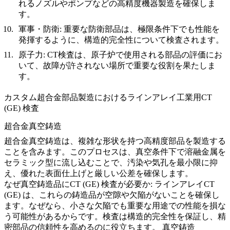
れるノズルやポンプなどの高精度機器製造を確保しま
す。
軍事・防衛
:
重要な防衛部品は、極限条件下でも性能を
発揮するように、構造的完全性について検査されます。
原子力
:
CT検査は、原子炉で使用される部品の評価にお
いて、故障が許されない場所で重要な役割を果たしま
す。
カスタム超合金部品製造におけるラインアレイ工業用CT
(GE) 検査
超合金真空鋳造
超合金
真空鋳造
は、複雑な形状を持つ高精度部品を製造する
ことを含みます。このプロセスは、真空条件下で溶融金属を
セラミック型に流し込むことで、汚染や気孔を最小限に抑
え、優れた表面仕上げと厳しい公差を確保します。
なぜ真空鋳造品にCT (GE) 検査が必要か:
ラインアレイCT
(GE) は、これらの鋳造品が空隙や欠陥がないことを確保し
ます。なぜなら、小さな欠陥でも重要な用途での性能を損な
う可能性があるからです。検査は構造的完全性を保証し、精
密部品の信頼性を高めるのに役立ちます。
真空鋳造