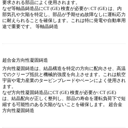
要求される部品によく使用されます。
なぜ等軸晶鋳造品にCT (GE) 検査が必要か:
CT (GE) は、内
部気孔や欠陥を特定し、部品が予期せぬ故障なしに運転応力
に耐えられることを確保します。これは特に発電や自動車用
途で重要です。
等軸晶鋳造
超合金方向性凝固鋳造
方向性凝固鋳造は、結晶構造を特定の方向に配向させ、高温
でのクリープ抵抗と機械的強度を向上させます。これは航空
宇宙や電力産業のタービンブレードやベーンによく使用され
ます。
なぜ方向性凝固鋳造品にCT (GE) 検査が必要か:
CT (GE)
は、結晶配向が正しく整列し、部品の寿命を運転負荷下で短
縮する可能性のある欠陥がないことを確保します。
超合金
方向性凝固鋳造