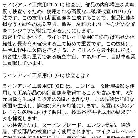
ラインアレイ工業用CT (GE) 検査は、部品の内部構造を高精
度で検査するために使用される高度な非破壊検査 (NDT) 方
法です。この技術は断面画像を生成することで、製品性能を
損なう可能性のある空隙、亀裂、材料の不均一性などの欠陥
をエンジニアが特定できるようにします。
精密工学において、ラインアレイ工業用CT (GE) は部品の信
頼性と長寿命を確保する上で極めて重要です。この技術は、
生産工程中に欠陥を捕捉することでリスクを最小限に抑え、
精密性が最も重要である航空宇宙、エネルギー、自動車産業
に貢献しています。
ラインアレイ工業用CT (GE) 検査とは？
ラインアレイ工業用CT (GE) は、コンピュータ断層撮影を使
用して工業部品の内部画像を取得することを含みます。2次
元画像を生成する従来のX線とは異なり、この技術は詳細な
断面を生成し、詳細な分析を可能にします。装置はX線のア
レイを対象物に向けて照射し、検出器が再構成用の結果デー
タを捕捉します。
この検査方法は、タービンブレード、エンジン部品、鋳造
品、溶接部品の検査によく使用されます。マイクロレベルの
欠陥を検出する能力により、航空宇宙、発電、自動車分野の