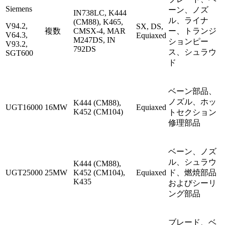
Siemens
ーン、ノズ
IN738LC, K444
ル、ライナ
(CM88), K465,
V94.2,
SX, DS,
複数
CMSX-4, MAR
ー、トランジ
V64.3,
Equiaxed
M247DS, IN
ションピー
V93.2,
792DS
ス、シュラウ
SGT600
ド
ベーン部品、
ノズル、ホッ
K444 (CM88),
UGT16000
16MW
Equiaxed
K452 (CM104)
トセクション
修理部品
ベーン、ノズ
ル、シュラウ
K444 (CM88),
UGT25000
25MW
K452 (CM104),
Equiaxed
ド、燃焼部品
K435
およびシーリ
ング部品
ブレード、ベ