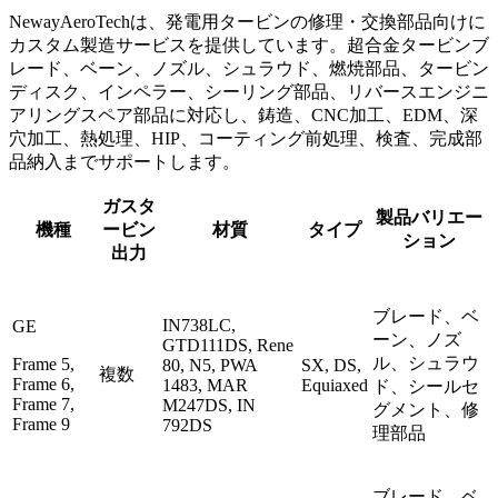
NewayAeroTechは、発電用タービンの修理・交換部品向けに
カスタム製造サービスを提供しています。超合金タービンブ
レード、ベーン、ノズル、シュラウド、燃焼部品、タービン
ディスク、インペラー、シーリング部品、リバースエンジニ
アリングスペア部品に対応し、鋳造、CNC加工、EDM、深
穴加工、熱処理、HIP、コーティング前処理、検査、完成部
品納入までサポートします。
ガスタ
製品バリエー
機種
ービン
材質
タイプ
ション
出力
ブレード、ベ
IN738LC,
GE
ーン、ノズ
GTD111DS, Rene
ル、シュラウ
Frame 5,
80, N5, PWA
SX, DS,
複数
Frame 6,
1483, MAR
Equiaxed
ド、シールセ
Frame 7,
M247DS, IN
グメント、修
Frame 9
792DS
理部品
ブレード、ベ