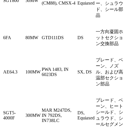
SGT800
50MW
(CM88), CMSX-4
Equiaxed
ー、シュラウ
ド、シール部
品
一方向凝固ホ
6FA
80MW
GTD111DS
DS
ットセクショ
ン交換部品
ブレード、ベ
ーン、ノズ
PWA 1483, IN
AE64.3
100MW
SX, DS
ル、および高
6023DS
温部セクショ
ン部品
ブレード、ベ
ーン、ヒート
MAR M247DS,
シールド、シ
SGT5-
DS,
300MW
IN 792DS,
4000F
Equiaxed
ュラウド、シ
IN738LC
ールセグメン