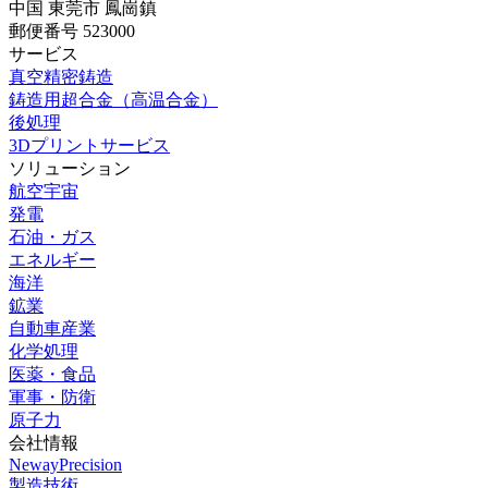
中国 東莞市 鳳崗鎮
郵便番号 523000
サービス
真空精密鋳造
鋳造用超合金（高温合金）
後処理
3Dプリントサービス
ソリューション
航空宇宙
発電
石油・ガス
エネルギー
海洋
鉱業
自動車産業
化学処理
医薬・食品
軍事・防衛
原子力
会社情報
NewayPrecision
製造技術