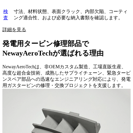
検
寸法、材料状態、表面クラック、内部欠陥、コーティ
査
ング適合性、および必要な納入書類を確認します。
詳細を見る
発電用タービン修理部品で
NewayAeroTechが選ばれる理由
NewayAeroTechは、非OEMカスタム製造、工場直販生産、
高度な超合金技術、成熟したサプライチェーン、緊急タービ
ンスペア部品への迅速なエンジニアリング対応により、発電
用ガスタービンの修理・交換プロジェクトを支援します。