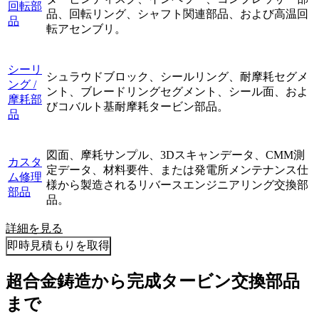
回転部
品、回転リング、シャフト関連部品、および高温回
品
転アセンブリ。
シーリ
シュラウドブロック、シールリング、耐摩耗セグメ
ング /
ント、ブレードリングセグメント、シール面、およ
摩耗部
びコバルト基耐摩耗タービン部品。
品
図面、摩耗サンプル、3Dスキャンデータ、CMM測
カスタ
定データ、材料要件、または発電所メンテナンス仕
ム修理
様から製造されるリバースエンジニアリング交換部
部品
品。
詳細を見る
即時見積もりを取得
超合金鋳造から完成タービン交換部品
まで