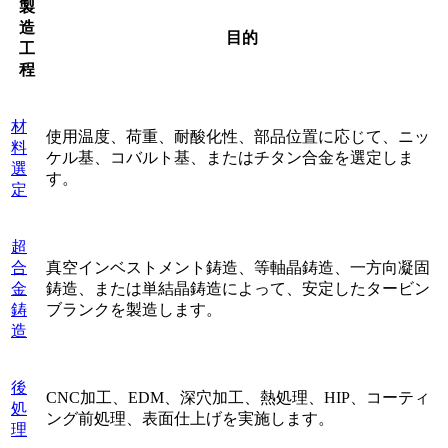
製
造
目的
工
程
材
使用温度、荷重、耐酸化性、部品位置に応じて、ニッ
料
ケル基、コバルト基、またはチタン合金を選定しま
選
す。
定
超
合
真空インベストメント鋳造、等軸晶鋳造、一方向凝固
金
鋳造、または単結晶鋳造によって、安定したタービン
鋳
ブランクを製造します。
造
後
CNC加工、EDM、深穴加工、熱処理、HIP、コーティ
処
ング前処理、表面仕上げを実施します。
理