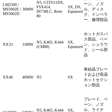
N5, GTD111DS,
ーン、ノズ
LM2500 /
FSX414,
SX, DS,
MS5002E /
30MW
ル、ディス
IN738LC, Rene
Equiaxed
MS5002D
ク、インペラ
80
ー、修理部品
ホットガスパ
ス部品、ベー
N5, K465, K444
SX,
XX33
33MW
ン、シュラウ
(CM88)
Equiaxed
ド、シール部
品
単結晶ブレー
ドおよび高温
XX40
40MW
N5
SX
ホットセクシ
ョン部品
ブレード、ベ
ーン、ノズ
ル、ライナ
N5, K465, K444
SX,