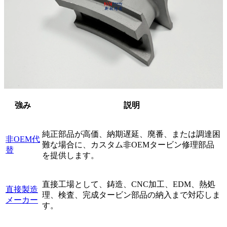
強み
説明
純正部品が高価、納期遅延、廃番、または調達困
非OEM代
難な場合に、カスタム非OEMタービン修理部品
替
を提供します。
直接工場として、鋳造、CNC加工、EDM、熱処
直接製造
理、検査、完成タービン部品の納入まで対応しま
メーカー
す。