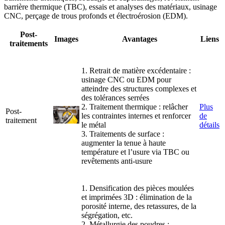
barrière thermique (TBC), essais et analyses des matériaux, usinage
CNC, perçage de trous profonds et électroérosion (EDM).
Post-
Images
Avantages
Liens
traitements
1. Retrait de matière excédentaire :
usinage CNC ou EDM pour
atteindre des structures complexes et
des tolérances serrées
2. Traitement thermique : relâcher
Plus
Post-
les contraintes internes et renforcer
de
traitement
le métal
détails
3. Traitements de surface :
augmenter la tenue à haute
température et l’usure via TBC ou
revêtements anti-usure
1. Densification des pièces moulées
et imprimées 3D : élimination de la
porosité interne, des retassures, de la
ségrégation, etc.
2. Métallurgie des poudres :