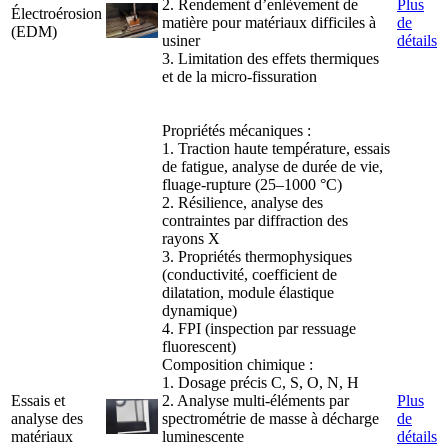
2. Rendement d’enlèvement de
Plus
Électroérosion
matière pour matériaux difficiles à
de
(EDM)
usiner
détails
3. Limitation des effets thermiques
et de la micro-fissuration
Propriétés mécaniques :
1. Traction haute température, essais
de fatigue, analyse de durée de vie,
fluage-rupture (25–1000 °C)
2. Résilience, analyse des
contraintes par diffraction des
rayons X
3. Propriétés thermophysiques
(conductivité, coefficient de
dilatation, module élastique
dynamique)
4. FPI (inspection par ressuage
fluorescent)
Composition chimique :
1. Dosage précis C, S, O, N, H
Essais et
2. Analyse multi-éléments par
Plus
analyse des
spectrométrie de masse à décharge
de
matériaux
luminescente
détails