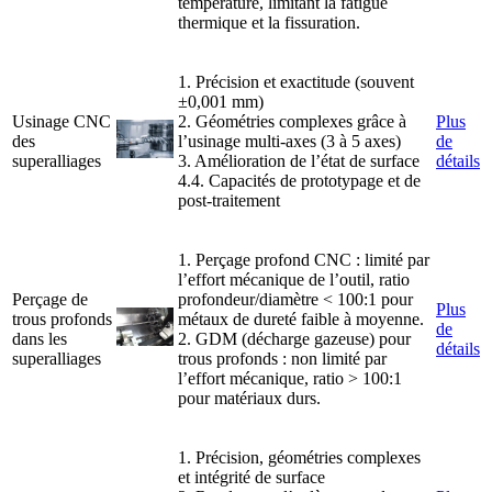
température, limitant la fatigue
thermique et la fissuration.
1. Précision et exactitude (souvent
±0,001 mm)
Usinage CNC
2. Géométries complexes grâce à
Plus
des
l’usinage multi-axes (3 à 5 axes)
de
superalliages
3. Amélioration de l’état de surface
détails
4.4. Capacités de prototypage et de
post-traitement
1. Perçage profond CNC : limité par
l’effort mécanique de l’outil, ratio
Perçage de
profondeur/diamètre < 100:1 pour
Plus
trous profonds
métaux de dureté faible à moyenne.
de
dans les
2. GDM (décharge gazeuse) pour
détails
superalliages
trous profonds : non limité par
l’effort mécanique, ratio > 100:1
pour matériaux durs.
1. Précision, géométries complexes
et intégrité de surface