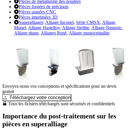
Pièces de métallurgie des poudres
Pièces forgées de précision
Pièces usinées CNC
Pièces imprimées 3D
Superalliages
:
Alliage Inconel
,
Série CMSX
,
Alliage
Monel
,
Alliage Hastelloy
,
Alliage Stellite
,
Alliage Nimonic
,
Alliage titane
,
Alliages René
,
Alliage monocristallin
Envoyez-nous vos conceptions et spécifications pour un devis
gratuit
Téléchargez votre conception
Tous les fichiers téléchargés sont sécurisés et confidentiels
Importance du post-traitement sur les
pièces en superalliage