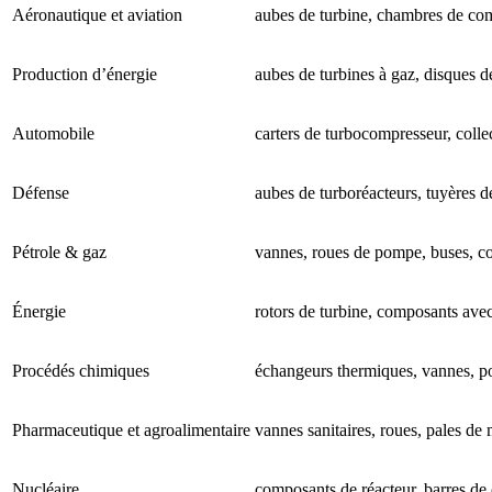
Aéronautique et aviation
aubes de turbine, chambres de com
Production d’énergie
aubes de turbines à gaz, disques d
Automobile
carters de turbocompresseur, coll
Défense
aubes de turboréacteurs, tuyères d
Pétrole & gaz
vannes, roues de pompe, buses, c
Énergie
rotors de turbine, composants ave
Procédés chimiques
échangeurs thermiques, vannes, p
Pharmaceutique et agroalimentaire
vannes sanitaires, roues, pales de
Nucléaire
composants de réacteur, barres de 