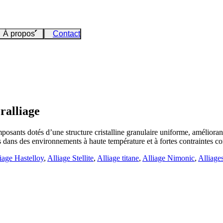
À propos
Contact
ralliage
osants dotés d’une structure cristalline granulaire uniforme, améliorant
es dans des environnements à haute température et à fortes contraintes c
iage Hastelloy
,
Alliage Stellite
,
Alliage titane
,
Alliage Nimonic
,
Alliages