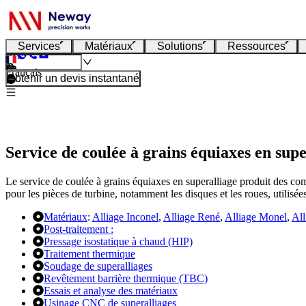
Services
Matériaux
Solutions
Ressources
Français
Obtenir un devis instantané
Service de coulée à grains équiaxes en supe
Le service de coulée à grains équiaxes en superalliage produit des comp
pour les pièces de turbine, notamment les disques et les roues, utilisé
Matériaux
:
Alliage Inconel
,
Alliage René
,
Alliage Monel
,
All
Post-traitement :
Pressage isostatique à chaud (HIP)
Traitement thermique
Soudage de superalliages
Revêtement barrière thermique (TBC)
Essais et analyse des matériaux
Usinage CNC de superalliages