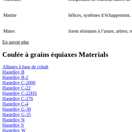
Marine
hélices, systèmes d’échappement,
Mines
forets résistants à l’usure, arbres,
En savoir plus
Coulée à grains équiaxes Materials
Alliages à base de cobalt
Hastelloy B
Hastelloy B-2
Hastelloy C-2000
Hastelloy C-22
Hastelloy C-22HS
Hastelloy C-276
Hastelloy C-4
Hastelloy G-30
Hastelloy G-35
Hastelloy N
Hastelloy S
Hastelloy W