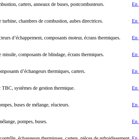
bustion, carters, anneaux de buses, postcombusteurs.
En 
e turbine, chambres de combustion, aubes directrices.
En 
ecteurs d’échappement, composants moteur, écrans thermiques.
En 
e missile, composants de blindage, écrans thermiques.
En 
omposants d’échangeurs thermiques, carters.
En 
c TBC, systèmes de gestion thermique.
En 
ompes, buses de mélange, réacteurs.
En 
 mélange, pompes, buses.
En 
contrôle, échangeurs thermiques, carters, pièces de refroidissement.
En 