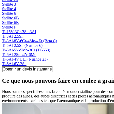
Stellite 3
Stellite 4
Stellite 6
Stellite 6B
Stellite 6K
Stellite F
Ti-15V-3Cr-3Sn-3Al
Ti-3Al-2.5Sn
Ti-3Al-8V-6Cr-4Mo-4Zr (Beta C)
Ti-5Al-2.5Sn (Nuance 6)
Ti-5Al-5V-5Mo-3Cr (Ti5553)
Ti-6Al-2Sn-4Zr-6Mo
Ti-6Al-4V ELI (Nuance 23)
Ti-6Al-6V-2Sn
Obtenir un devis instantané
Ce que nous pouvons faire en coulée à grai
Nous sommes spécialisés dans la coulée monocristalline pour des compos
produire des aubes, des aubes directrices et des pièces aéronautiques n
environnements extrêmes tels que l’aéronautique et la production d’én