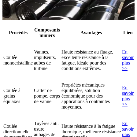
Composants
Procédés
Avantages
Lien
miniers
Vannes,
Haute résistance au fluage,
En
Coulée
impulseurs,
excellente résistance à la
savoir
monocristalline
aubes de
fatigue, idéale pour des
plus
turbine
conditions extrêmes.
>>
Propriétés mécaniques
En
Coulée à
Carter de
équilibrées, solution
savoir
grains
pompe, corps
économique pour des
plus
équiaxes
de vanne
applications à contraintes
>>
moyennes.
Tuyères anti-
En
Coulée
Haute résistance à la fatigue
usure,
savoir
directionnelle
thermique, meilleure résistance
aubages de
plus