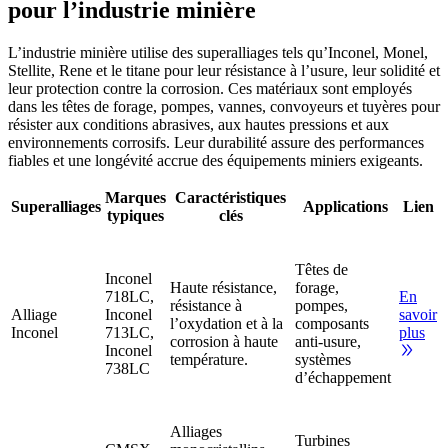
pour l’industrie minière
L’industrie minière utilise des superalliages tels qu’Inconel, Monel,
Stellite, Rene et le titane pour leur résistance à l’usure, leur solidité et
leur protection contre la corrosion. Ces matériaux sont employés
dans les têtes de forage, pompes, vannes, convoyeurs et tuyères pour
résister aux conditions abrasives, aux hautes pressions et aux
environnements corrosifs. Leur durabilité assure des performances
fiables et une longévité accrue des équipements miniers exigeants.
Marques
Caractéristiques
Superalliages
Applications
Lien
typiques
clés
Têtes de
Inconel
Haute résistance,
forage,
718LC,
En
résistance à
pompes,
Alliage
Inconel
savoir
l’oxydation et à la
composants
Inconel
713LC,
plus
corrosion à haute
anti-usure,
Inconel
température.
systèmes
738LC
d’échappement
Alliages
Turbines