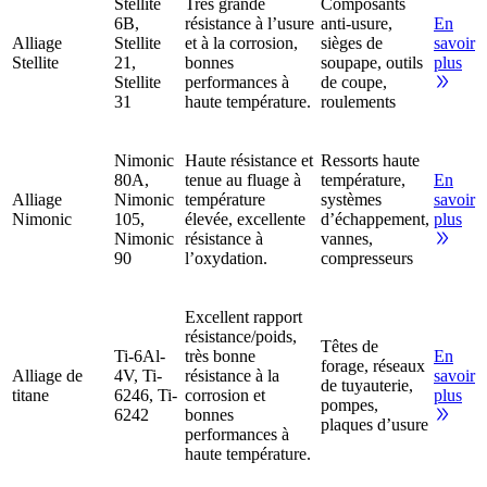
Stellite
Très grande
Composants
6B,
résistance à l’usure
anti-usure,
En
Alliage
Stellite
et à la corrosion,
sièges de
savoir
Stellite
21,
bonnes
soupape, outils
plus
Stellite
performances à
de coupe,
31
haute température.
roulements
Nimonic
Haute résistance et
Ressorts haute
80A,
tenue au fluage à
température,
En
Alliage
Nimonic
température
systèmes
savoir
Nimonic
105,
élevée, excellente
d’échappement,
plus
Nimonic
résistance à
vannes,
90
l’oxydation.
compresseurs
Excellent rapport
résistance/poids,
Têtes de
Ti-6Al-
très bonne
En
forage, réseaux
Alliage de
4V, Ti-
résistance à la
savoir
de tuyauterie,
titane
6246, Ti-
corrosion et
plus
pompes,
6242
bonnes
plaques d’usure
performances à
haute température.