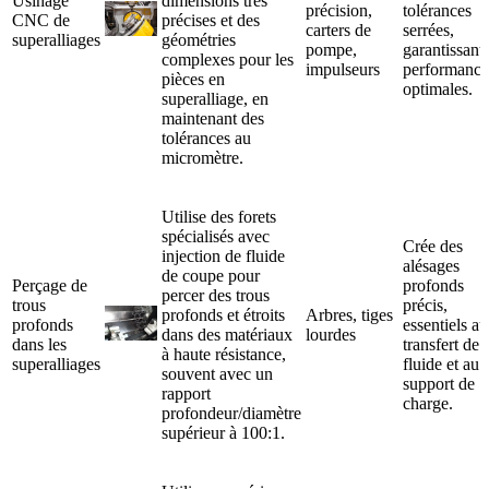
Usinage
dimensions très
précision,
tolérances
CNC de
précises et des
carters de
serrées,
superalliages
géométries
pompe,
garantissant
complexes pour les
impulseurs
performance
pièces en
optimales.
superalliage, en
maintenant des
tolérances au
micromètre.
Utilise des forets
spécialisés avec
Crée des
injection de fluide
alésages
de coupe pour
Perçage de
profonds
percer des trous
trous
précis,
profonds et étroits
Arbres, tiges
profonds
essentiels au
dans des matériaux
lourdes
dans les
transfert de
à haute résistance,
superalliages
fluide et au
souvent avec un
support de
rapport
charge.
profondeur/diamètre
supérieur à 100:1.