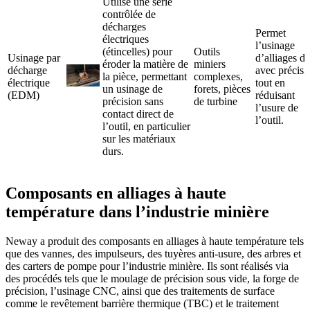
Utilise une série
contrôlée de
décharges
Permet
électriques
l’usinage
(étincelles) pour
Outils
Usinage par
d’alliages du
éroder la matière de
miniers
décharge
avec précisi
la pièce, permettant
complexes,
électrique
tout en
un usinage de
forets, pièces
(EDM)
réduisant
précision sans
de turbine
l’usure de
contact direct de
l’outil.
l’outil, en particulier
sur les matériaux
durs.
Composants en alliages à haute
température dans l’industrie minière
Neway a produit des composants en alliages à haute température tels
que des vannes, des impulseurs, des tuyères anti-usure, des arbres et
des carters de pompe pour l’industrie minière. Ils sont réalisés via
des procédés tels que le moulage de précision sous vide, la forge de
précision, l’usinage CNC, ainsi que des traitements de surface
comme le revêtement barrière thermique (TBC) et le traitement