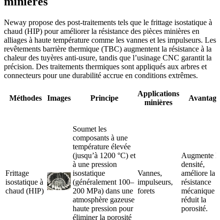
minières
Neway propose des post-traitements tels que le frittage isostatique à
chaud (HIP) pour améliorer la résistance des pièces minières en
alliages à haute température comme les vannes et les impulseurs. Les
revêtements barrière thermique (TBC) augmentent la résistance à la
chaleur des tuyères anti-usure, tandis que l’usinage CNC garantit la
précision. Des traitements thermiques sont appliqués aux arbres et
connecteurs pour une durabilité accrue en conditions extrêmes.
Applications
Méthodes
Images
Principe
Avantage
minières
Soumet les
composants à une
température élevée
(jusqu’à 1200 °C) et
Augmente l
à une pression
densité,
Frittage
isostatique
Vannes,
améliore la
isostatique à
(généralement 100–
impulseurs,
résistance
chaud (HIP)
200 MPa) dans une
forets
mécanique e
atmosphère gazeuse
réduit la
haute pression pour
porosité.
éliminer la porosité