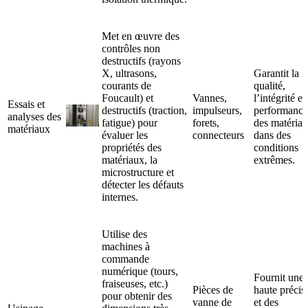
Met en œuvre des
contrôles non
destructifs (rayons
X, ultrasons,
Garantit la
courants de
qualité,
Foucault) et
Vannes,
l’intégrité et
Essais et
destructifs (traction,
impulseurs,
performance
analyses des
fatigue) pour
forets,
des matéria
matériaux
évaluer les
connecteurs
dans des
propriétés des
conditions
matériaux, la
extrêmes.
microstructure et
détecter les défauts
internes.
Utilise des
machines à
commande
numérique (tours,
Fournit une
fraiseuses, etc.)
Pièces de
haute précis
pour obtenir des
vanne de
et des