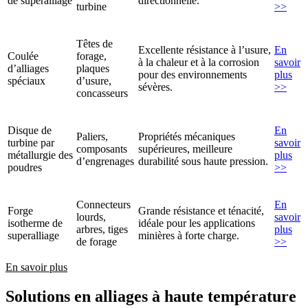
de superalliage
directionnelle.
turbine
>>
Têtes de
Excellente résistance à l’usure,
En
Coulée
forage,
à la chaleur et à la corrosion
savoir
d’alliages
plaques
pour des environnements
plus
spéciaux
d’usure,
sévères.
>>
concasseurs
Disque de
En
Paliers,
Propriétés mécaniques
turbine par
savoir
composants
supérieures, meilleure
métallurgie des
plus
d’engrenages
durabilité sous haute pression.
poudres
>>
Connecteurs
En
Forge
Grande résistance et ténacité,
lourds,
savoir
isotherme de
idéale pour les applications
arbres, tiges
plus
superalliage
minières à forte charge.
de forage
>>
En savoir plus
Solutions en alliages à haute température