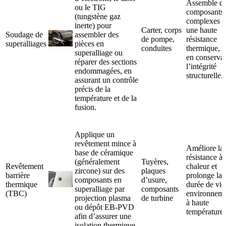
Assemble d
ou le TIG
composants
(tungstène gaz
complexes a
inerte) pour
Carter, corps
une haute
Soudage de
assembler des
de pompe,
résistance
superalliages
pièces en
conduites
thermique, t
superalliage ou
en conserva
réparer des sections
l’intégrité
endommagées, en
structurelle.
assurant un contrôle
précis de la
température et de la
fusion.
Applique un
revêtement mince à
Améliore la
base de céramique
résistance à 
(généralement
Tuyères,
Revêtement
chaleur et
zircone) sur des
plaques
barrière
prolonge la
composants en
d’usure,
thermique
durée de vie
superalliage par
composants
(TBC)
environneme
projection plasma
de turbine
à haute
ou dépôt EB-PVD
température.
afin d’assurer une
isolation thermique.