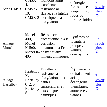
CMSX-
monocristallins,
d’énergie,
En
4,
excellente
forets haute
savoir
Série CMSX
CMSX-
résistance au
température,
plus
10,
fluage, à la fatigue
roues de
CMSX-2
thermique et à
turbine, brides
l’oxydation.
Monel
Résistance
Systèmes de
400,
exceptionnelle à la
En
tuyauterie,
Alliage
Monel
corrosion,
savoir
pompes,
Monel
K-500,
notamment à l’eau
plus
vannes,
Monel R-
de mer et aux
convoyeurs
405
milieux chimiques.
Excellente
Équipements
Hastelloy
résistance à
de traitement
X,
En
l’oxydation, aux
acide,
Alliage
Hastelloy
savoir
hautes
échangeurs
Hastelloy
C-276,
plus
températures et
thermiques,
Hastelloy
aux attaques
autoclaves,
S
chimiques.
vannes