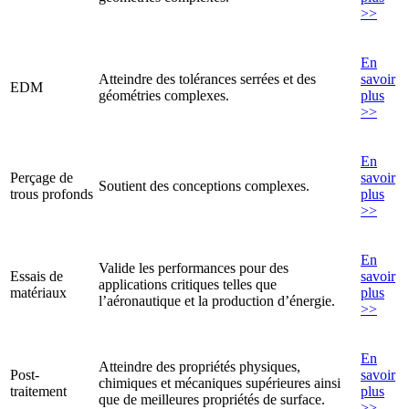
>>
En
Atteindre des tolérances serrées et des
savoir
EDM
géométries complexes.
plus
>>
En
Perçage de
savoir
Soutient des conceptions complexes.
trous profonds
plus
>>
En
Valide les performances pour des
Essais de
savoir
applications critiques telles que
matériaux
plus
l’aéronautique et la production d’énergie.
>>
En
Atteindre des propriétés physiques,
Post-
savoir
chimiques et mécaniques supérieures ainsi
traitement
plus
que de meilleures propriétés de surface.
>>