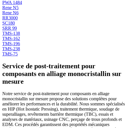
PWA 1484
Rene N5
Rene N6
RR3000
SC180
SRR 99
TMS-138
TMS-162
TMS-196
TMS-238
TMS-75
Service de post-traitement pour
composants en alliage monocristallin sur
mesure
Notre service de post-traitement pour composants en alliage
monocristallin sur mesure propose des solutions complètes pour
améliorer les performances et la durabilité. Nous sommes spécialisés
en HIP (Hot Isostatic Pressing), traitement thermique, soudage de
superalliages, revêtements barrière thermique (TBC), essais et
analyses de matériaux, usinage CNC, perçage de trous profonds et
EDM. Ces procédés garantissent des propriétés mécaniques