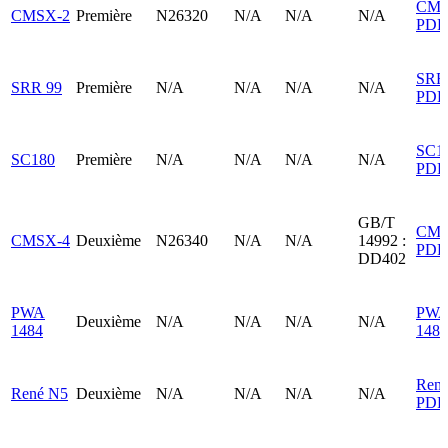
CMS
CMSX-2
Première
N26320
N/A
N/A
N/A
PDF
SRR
SRR 99
Première
N/A
N/A
N/A
N/A
PDF
SC1
SC180
Première
N/A
N/A
N/A
N/A
PDF
GB/T
CMS
CMSX-4
Deuxième
N26340
N/A
N/A
14992 :
PDF
DD402
PWA
PW
Deuxième
N/A
N/A
N/A
N/A
1484
148
Ren
René N5
Deuxième
N/A
N/A
N/A
N/A
PDF