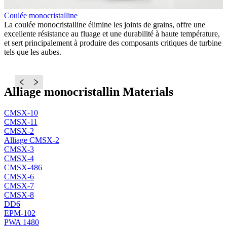
Coulée monocristalline
C
La coulée monocristalline élimine les joints de grains, offre une
L
u
excellente résistance au fluage et une durabilité à haute température,
f
et sert principalement à produire des composants critiques de turbine
m
tels que les aubes.
r
p
m
Alliage monocristallin Materials
CMSX-10
CMSX-11
CMSX-2
Alliage CMSX-2
CMSX-3
CMSX-4
CMSX-486
CMSX-6
CMSX-7
CMSX-8
DD6
EPM-102
PWA 1480