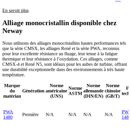
En savoir plus
Alliage monocristallin disponible chez
Neway
Nous utilisons des alliages monocristallins hautes performances tels
que la série CMSX, les alliages René et la série PWA, reconnus
pour leur excellente résistance au fluage, leur tenue à la fatigue
thermique et leur résistance à l’oxydation. Ces alliages, comme
CMSX-4 et René N5, sont idéaux pour les aubes de turbine, offrant
une durabilité exceptionnelle dans des environnements à très haute
température.
Marque
Norme
Norme
Norme
Norme
Fi
du
Génération
américaine
allemande
chinoise
ASTM
tech
matériau
(UNS)
(DIN/EN)
(GB/T)
PWA
PW
Première
N/A
N/A
N/A
N/A
1480
148