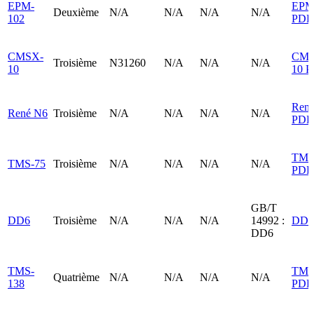
EPM-
EPM
Deuxième
N/A
N/A
N/A
N/A
102
PDF
CMSX-
CMS
Troisième
N31260
N/A
N/A
N/A
10
10 
Ren
René N6
Troisième
N/A
N/A
N/A
N/A
PDF
TMS
TMS-75
Troisième
N/A
N/A
N/A
N/A
PDF
GB/T
DD6
Troisième
N/A
N/A
N/A
14992 :
DD6
DD6
TMS-
TMS
Quatrième
N/A
N/A
N/A
N/A
138
PDF