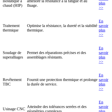
isostatique à
améliore la résistance à la fatigue et au
plus
chaud (HIP)
fluage.
>>
En
Traitement
Optimise la résistance, la dureté et la stabilité
savoir
thermique
thermique.
plus
>>
En
Soudage de
Permet des réparations précises et des
savoir
superalliages
assemblages résistants.
plus
>>
En
Revêtement
Fournit une protection thermique et prolonge
savoir
TBC
la durée de service.
plus
>>
En
Atteindre des tolérances serrées et des
savoir
Usinage CNC
géométries complexes.
plus