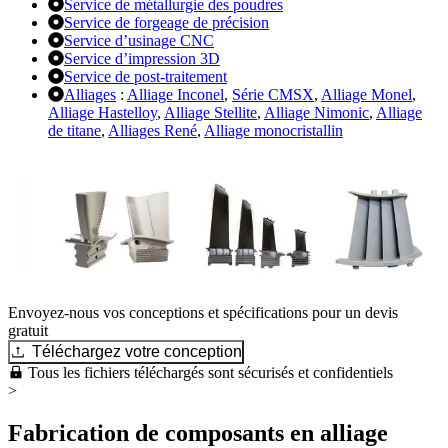
Service de métallurgie des poudres
Service de forgeage de précision
Service d’usinage CNC
Service d’impression 3D
Service de post-traitement
Alliages
:
Alliage Inconel
,
Série CMSX
,
Alliage Monel
,
Alliage Hastelloy
,
Alliage Stellite
,
Alliage Nimonic
,
Alliage
de titane
,
Alliages René
,
Alliage monocristallin
Envoyez-nous vos conceptions et spécifications pour un devis
gratuit
Téléchargez votre conception
Tous les fichiers téléchargés sont sécurisés et confidentiels
>
Fabrication de composants en alliage