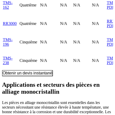
TMS-
TMS
Quatrième
N/A
N/A
N/A
N/A
162
PDF
RR3
RR3000
Quatrième
N/A
N/A
N/A
N/A
PDF
TMS-
TMS
Cinquième
N/A
N/A
N/A
N/A
196
PDF
TMS-
TMS
Cinquième
N/A
N/A
N/A
N/A
238
PDF
Obtenir un devis instantané
Applications et secteurs des pièces en
alliage monocristallin
Les pièces en alliage monocristallin sont essentielles dans les
secteurs nécessitant une résistance élevée à haute température, une
bonne résistance à la corrosion et une durabilité exceptionnelle. Les