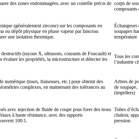
éparer des zones endommagées, avec un contrôle précis de
corps de sou
composants d
amique (généralement zircone) sur les composants en
Échangeurs d
sma ou dépôt physique en phase vapeur par faisceau
soupapes ha
rer une isolation thermique.
température
estructifs (rayons X, ultrasons, courants de Foucault) et
Tous les co
ur évaluer les propriétés, la microstructure et détecter les
l’industrie 
 numérique (tours, fraiseuses, etc.) pour obtenir des
Arbres de p
 géométries complexes, en maintenant des tolérances au
de soupape, 
(impellers)
sés avec injection de fluide de coupe pour forer des trous
Tubes d’éch
ériaux à haute résistance, avec des rapports
chaleur, appa
souvent 100:1.
pression