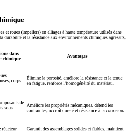
 chimique
s et roues (impellers) en alliages à haute température utilisés dans
a durabilité et la résistance aux environnements chimiques agressifs,
ions dans
Avantages
ie chimique
oues
Élimine la porosité, améliore la résistance et la tenue
buses, corps
en fatigue, renforce l’homogénéité du matériau.
omposants de
Améliore les propriétés mécaniques, détend les
nts sous
contraintes, accroît dureté et résistance à la corrosion.
réacteur,
Garantit des assemblages solides et fiables, maintient