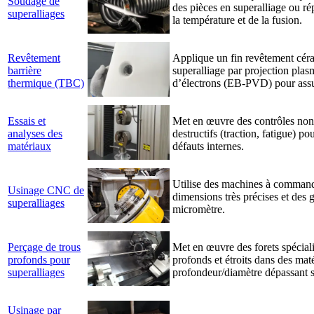
Soudage de
des pièces en superalliage ou r
superalliages
la température et de la fusion.
Revêtement
Applique un fin revêtement cér
barrière
superalliage par projection pla
thermique (TBC)
d’électrons (EB-PVD) pour assu
Essais et
Met en œuvre des contrôles non d
analyses des
destructifs (traction, fatigue) po
matériaux
défauts internes.
Utilise des machines à commande
Usinage CNC de
dimensions très précises et des
superalliages
micromètre.
Perçage de trous
Met en œuvre des forets spéciali
profonds pour
profonds et étroits dans des mat
superalliages
profondeur/diamètre dépassant 
Usinage par