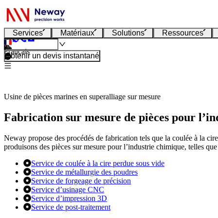
Services
Matériaux
Solutions
Ressources
Français
Obtenir un devis instantané
Usine de pièces marines en superalliage sur mesure
Fabrication sur mesure de pièces pour l’in
Neway propose des procédés de fabrication tels que la coulée à la cire
produisons des pièces sur mesure pour l’industrie chimique, telles que
Service de coulée à la cire perdue sous vide
Service de métallurgie des poudres
Service de forgeage de précision
Service d’usinage CNC
Service d’impression 3D
Service de post-traitement