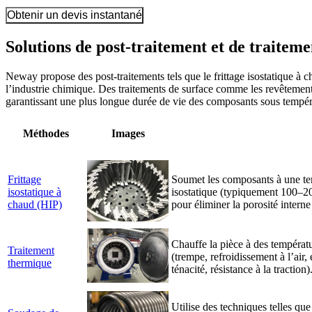
Obtenir un devis instantané
Solutions de post-traitement et de traiteme
Neway propose des post-traitements tels que le frittage isostatique à c
l’industrie chimique. Des traitements de surface comme les revêtements
garantissant une plus longue durée de vie des composants sous tempéra
Méthodes
Images
Frittage
Soumet les composants à une tem
isostatique à
isostatique (typiquement 100–2
chaud (HIP)
pour éliminer la porosité interne 
Chauffe la pièce à des températu
Traitement
(trempe, refroidissement à l’air,
thermique
ténacité, résistance à la traction)
Utilise des techniques telles que