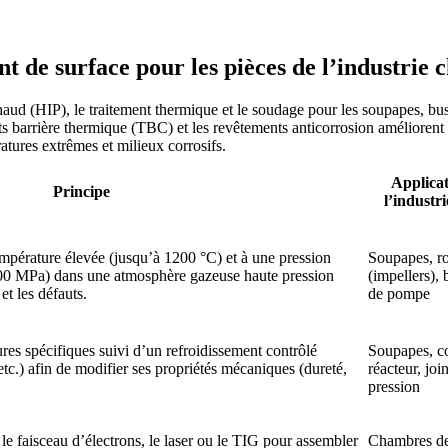
nt de surface pour les pièces de l’industrie
haud (HIP), le traitement thermique et le soudage pour les soupapes, buse
 barrière thermique (TBC) et les revêtements anticorrosion améliorent l
tures extrêmes et milieux corrosifs.
Applicat
Principe
l’industr
pérature élevée (jusqu’à 1200 °C) et à une pression
Soupapes, r
00 MPa) dans une atmosphère gazeuse haute pression
(impellers), 
et les défauts.
de pompe
res spécifiques suivi d’un refroidissement contrôlé
Soupapes, c
 etc.) afin de modifier ses propriétés mécaniques (dureté,
réacteur, joi
.
pression
 le faisceau d’électrons, le laser ou le TIG pour assembler
Chambres de 