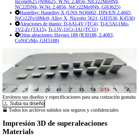
Inconel625 ‌(N06625, W.Nr. 2.4856, NiCr22Mo9Nb,
NC22DNb, ‌W.Nr. 2.4856, NiCr22Mo9Nb, GH3625)
Hastelloy:
Hastelloy X (UNS NO6002, DIN/EN 2.4665,
NiCr22Fe18Mo9, Alloy X, Nicrofer 5621, GH3536, K4536)
Aleaciones de titanio:
Ti-6Al-4V (TC4)
,
Ti-6.5Al-1Mo-
1V2-Zr (TA15)
,
Ti-13V-11Cr-3Al (TC11)
Otras aleaciones:
Haynes 188 (R30188, 2.4683,
CoNiCrMo, ‌GH5188)
Envíenos sus diseños y especificaciones para una cotización gratuita
Suba su diseño
Todos los archivos subidos son seguros y confidenciales
Impresión 3D de superaleaciones
Materials