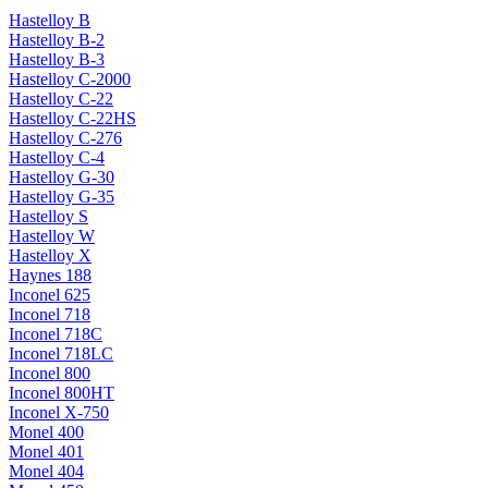
Hastelloy B
Hastelloy B-2
Hastelloy B-3
Hastelloy C-2000
Hastelloy C-22
Hastelloy C-22HS
Hastelloy C-276
Hastelloy C-4
Hastelloy G-30
Hastelloy G-35
Hastelloy S
Hastelloy W
Hastelloy X
Haynes 188
Inconel 625
Inconel 718
Inconel 718C
Inconel 718LC
Inconel 800
Inconel 800HT
Inconel X-750
Monel 400
Monel 401
Monel 404