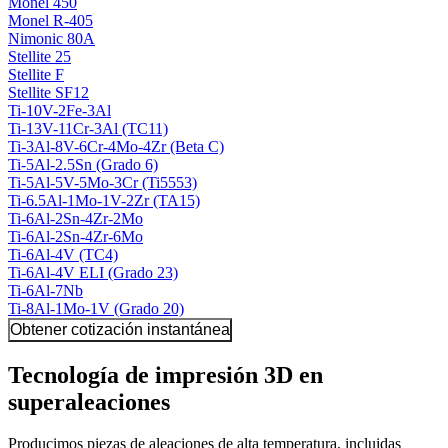
Monel 450
Monel R-405
Nimonic 80A
Stellite 25
Stellite F
Stellite SF12
Ti-10V-2Fe-3Al
Ti-13V-11Cr-3Al (TC11)
Ti-3Al-8V-6Cr-4Mo-4Zr (Beta C)
Ti-5Al-2.5Sn (Grado 6)
Ti-5Al-5V-5Mo-3Cr (Ti5553)
Ti-6.5Al-1Mo-1V-2Zr (TA15)
Ti-6Al-2Sn-4Zr-2Mo
Ti-6Al-2Sn-4Zr-6Mo
Ti-6Al-4V (TC4)
Ti-6Al-4V ELI (Grado 23)
Ti-6Al-7Nb
Ti-8Al-1Mo-1V (Grado 20)
Obtener cotización instantánea
Tecnología de impresión 3D en
superaleaciones
Producimos piezas de aleaciones de alta temperatura, incluidas