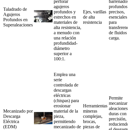
perforar
barrenados
agujeros
profundos
Taladrado de
profundos y
Ejes, varillas
precisos,
Agujeros
estrechos en
de alta
esenciales
Profundos en
materiales de
resistencia
para
Superaleaciones
alta resistencia,
transferenc
a menudo con
de fluidos 
una relación
carga.
profundidad-
diámetro
superior a
100:1.
Emplea una
serie
controlada de
descargas
eléctricas
Permite
(chispas) para
mecanizar
erosionar
Herramientas
aleaciones
Mecanizado por
material de la
mineras
duras con
Descarga
pieza,
complejas,
precisión,
Eléctrica
permitiendo
brocas,
reduciendo
(EDM)
mecanizado de
piezas de
el desgaste