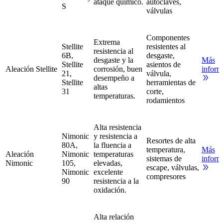
ataque químico.
autoclaves,
S
válvulas
Componentes
Extrema
Stellite
resistentes al
resistencia al
6B,
desgaste,
desgaste y la
Más
Stellite
asientos de
Aleación Stellite
corrosión, buen
inform
21,
válvula,
desempeño a
Stellite
herramientas de
altas
31
corte,
temperaturas.
rodamientos
Alta resistencia
Nimonic
y resistencia a
Resortes de alta
80A,
la fluencia a
temperatura,
Más
Aleación
Nimonic
temperaturas
sistemas de
inform
Nimonic
105,
elevadas,
escape, válvulas,
Nimonic
excelente
compresores
90
resistencia a la
oxidación.
Alta relación