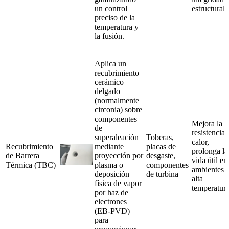
un control
estructural.
preciso de la
temperatura y
la fusión.
Aplica un
recubrimiento
cerámico
delgado
(normalmente
circonia) sobre
componentes
Mejora la
de
resistencia 
superaleación
Toberas,
calor,
Recubrimiento
mediante
placas de
prolonga la
de Barrera
proyección por
desgaste,
vida útil en
Térmica (TBC)
plasma o
componentes
ambientes 
deposición
de turbina
alta
física de vapor
temperatura
por haz de
electrones
(EB-PVD)
para