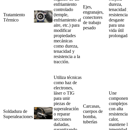
enfriamiento
dureza,
Ejes,
controlado
tenacidad y
engranajes,
Tratamiento
(temple,
resistencia 
conectores
Térmico
enfriamiento al
desgaste
de trabajo
aire, etc.) para
para una
pesado
modificar
vida útil
propiedades
prolongada
mecánicas
como dureza,
tenacidad y
resistencia a la
tracción.
Utiliza técnicas
como haz de
electrones,
láser o TIG
Une
para unir
component
piezas de
complejos
Carcasas,
superaleación
con alta
Soldadura de
cuerpos de
o reparar
resistencia 
Superaleaciones
bomba,
secciones
calor,
tuberías
dañadas,
mantiene la
garantizando
integridad