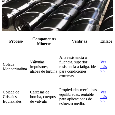
Componentes
Proceso
Ventajas
Enlace
Mineros
Alta resistencia a
Válvulas,
fluencia, superior
Ver
Colada
impulsores,
resistencia a fatiga, ideal
más
Monocristalina
álabes de turbina
para condiciones
>>
extremas.
Propiedades mecánicas
Colada de
Carcasas de
Ver
equilibradas, rentable
Cristales
bomba, cuerpos
más
para aplicaciones de
Equiaxiales
de válvula
>>
esfuerzo medio.