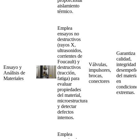
proporcionar
aislamiento
térmico.
Emplea
ensayos no
destructivos
(rayos X,
ultrasonidos,
Garantiza
corrientes de
calidad,
Foucault) y
Válvulas,
integridad 
Ensayo y
destructivos
impulsores,
desempeño
Análisis de
(tracción,
brocas,
del material
Materiales
fatiga) para
conectores
en
evaluar
condicione
propiedades
extremas.
del material,
microestructura
y detectar
defectos
internos.
Emplea