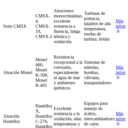
Aleaciones
Turbinas de
CMSX-
monocristalinas,
potencia,
4,
excelente
Más
taladros de alta
Serie CMSX
CMSX-
resistencia a
inform
temperatura,
10,
fluencia, fatiga
ruedas de
CMSX-2
térmica y
turbina, bridas
oxidación.
Resistencia
Monel
excepcional a la
Sistemas de
400,
corrosión,
tuberías,
Más
Monel
Aleación Monel
especialmente
bombas,
inform
K-500,
al agua de mar
válvulas,
Monel
y ambientes
transportadores
R-405
químicos.
Equipos para
Hastelloy
Excelente
manejo de
X,
resistencia a la
ácidos,
Más
Aleación
Hastelloy
oxidación, altas
intercambiadores
inform
Hastelloy
C-276,
temperaturas y
de calor,
Hastelloy