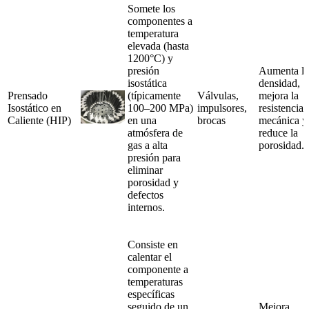
Somete los
componentes a
temperatura
elevada (hasta
1200°C) y
presión
Aumenta la
isostática
densidad,
Prensado
(típicamente
Válvulas,
mejora la
Isostático en
100–200 MPa)
impulsores,
resistencia
Caliente (HIP)
en una
brocas
mecánica y
atmósfera de
reduce la
gas a alta
porosidad.
presión para
eliminar
porosidad y
defectos
internos.
Consiste en
calentar el
componente a
temperaturas
específicas
seguido de un
Mejora