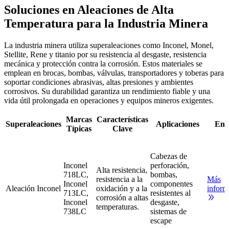
Soluciones en Aleaciones de Alta
Temperatura para la Industria Minera
La industria minera utiliza superaleaciones como Inconel, Monel,
Stellite, Rene y titanio por su resistencia al desgaste, resistencia
mecánica y protección contra la corrosión. Estos materiales se
emplean en brocas, bombas, válvulas, transportadores y toberas para
soportar condiciones abrasivas, altas presiones y ambientes
corrosivos. Su durabilidad garantiza un rendimiento fiable y una
vida útil prolongada en operaciones y equipos mineros exigentes.
Marcas
Características
Superaleaciones
Aplicaciones
Enl
Típicas
Clave
Cabezas de
Inconel
perforación,
Alta resistencia,
718LC,
bombas,
resistencia a la
Más
Inconel
componentes
Aleación Inconel
oxidación y a la
inform
713LC,
resistentes al
corrosión a altas
Inconel
desgaste,
temperaturas.
738LC
sistemas de
escape