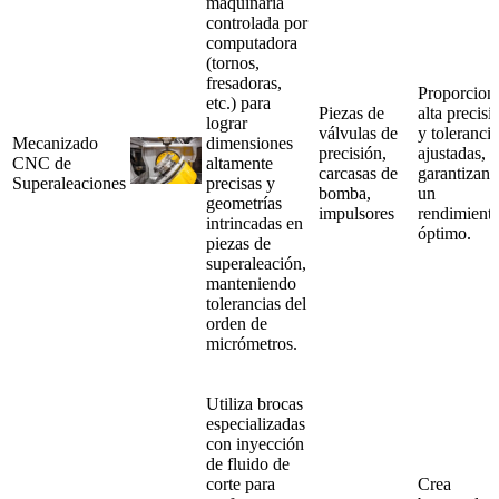
maquinaria
controlada por
computadora
(tornos,
fresadoras,
Proporcion
etc.) para
Piezas de
alta precisi
lograr
válvulas de
y tolerancia
Mecanizado
dimensiones
precisión,
ajustadas,
CNC de
altamente
carcasas de
garantizan
Superaleaciones
precisas y
bomba,
un
geometrías
impulsores
rendimient
intrincadas en
óptimo.
piezas de
superaleación,
manteniendo
tolerancias del
orden de
micrómetros.
Utiliza brocas
especializadas
con inyección
de fluido de
corte para
Crea