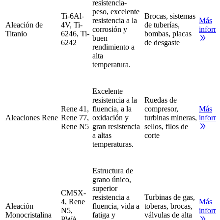
resistencia-
peso, excelente
Ti-6Al-
Brocas, sistemas
resistencia a la
Más
Aleación de
4V, Ti-
de tuberías,
corrosión y
inform
Titanio
6246, Ti-
bombas, placas
buen
6242
de desgaste
rendimiento a
alta
temperatura.
Excelente
resistencia a la
Ruedas de
Rene 41,
fluencia, a la
compresor,
Más
Aleaciones Rene
Rene 77,
oxidación y
turbinas mineras,
inform
Rene N5
gran resistencia
sellos, filos de
a altas
corte
temperaturas.
Estructura de
grano único,
superior
CMSX-
resistencia a
Turbinas de gas,
4, Rene
Más
Aleación
fluencia, vida a
toberas, brocas,
N5,
inform
Monocristalina
fatiga y
válvulas de alta
PWA