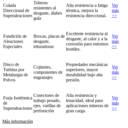
Toberas
Colada
Alta resistencia a fatiga
Ver
resistentes al
Direccional de
térmica, mejora la
más
desgaste, álabes
Superaleaciones
resistencia direccional.
>>
guía
Excelente resistencia al
Fundición de
Brocas, placas de
Ver
desgaste, al calor y a la
Aleaciones
desgaste,
más
corrosión para entornos
Especiales
trituradoras
>>
hostiles.
Disco de
Propiedades mecánicas
Cojinetes,
Ver
Turbina por
superiores, mayor
componentes de
más
Metalurgia de
durabilidad bajo alta
engranajes
>>
Polvos
presión.
Conectores de
Alta resistencia y
Forja Isotérmica
Ver
trabajo pesado,
tenacidad, ideal para
de
más
ejes, varillas de
aplicaciones mineras de
Superaleaciones
>>
perforación
gran carga.
Más información