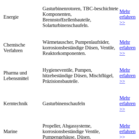
Gasturbinenrotoren, TBC-beschichtete
Mehr
Komponenten,
Energie
erfahren
Brennstoffzellenbauteile,
>>
Solarturbinenschaufeln.
Wärmetauscher, Pumpenlaufräder,
Mehr
Chemische
korrosionsbeständige Düsen, Ventile,
erfahren
Verfahren
Reaktorkomponenten.
>>
Hygieneventile, Pumpen,
Mehr
Pharma und
hitzebeständige Düsen, Mischflügel,
erfahren
Lebensmittel
Präzisionsbauteile.
>>
Mehr
Kerntechnik
Gasturbinenschaufeln
erfahren
>>
Propeller, Abgassysteme,
Mehr
Marine
korrosionsbeständige Ventile,
erfahren
Pumpengehäuse, Düsen.
>>