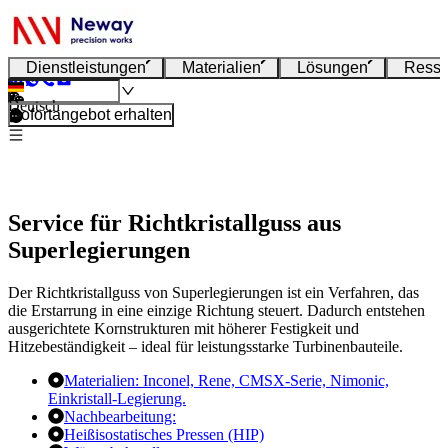
Dienstleistungen
Materialien
Lösungen
Resso
Deutsch
Sofortangebot erhalten
Service für Richtkristallguss aus
Superlegierungen
Der Richtkristallguss von Superlegierungen ist ein Verfahren, das
die Erstarrung in eine einzige Richtung steuert. Dadurch entstehen
ausgerichtete Kornstrukturen mit höherer Festigkeit und
Hitzebeständigkeit – ideal für leistungsstarke Turbinenbauteile.
Materialien:
Inconel,
Rene,
CMSX-Serie,
Nimonic,
Einkristall-Legierung.
Nachbearbeitung:
Heißisostatisches Pressen (HIP)