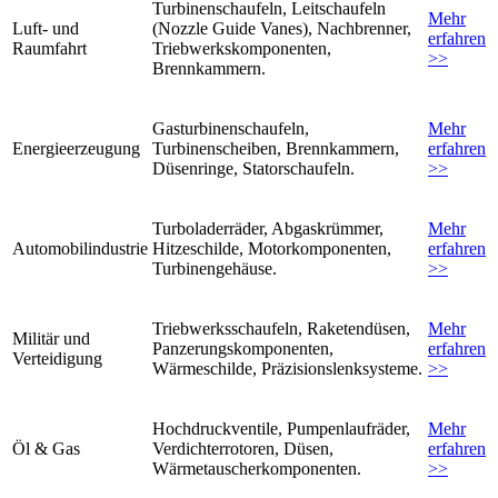
Turbinenschaufeln, Leitschaufeln
Mehr
Luft- und
(Nozzle Guide Vanes), Nachbrenner,
erfahren
Raumfahrt
Triebwerkskomponenten,
>>
Brennkammern.
Gasturbinenschaufeln,
Mehr
Energieerzeugung
Turbinenscheiben, Brennkammern,
erfahren
Düsenringe, Statorschaufeln.
>>
Turboladerräder, Abgaskrümmer,
Mehr
Automobilindustrie
Hitzeschilde, Motorkomponenten,
erfahren
Turbinengehäuse.
>>
Triebwerksschaufeln, Raketendüsen,
Mehr
Militär und
Panzerungskomponenten,
erfahren
Verteidigung
Wärmeschilde, Präzisionslenksysteme.
>>
Hochdruckventile, Pumpenlaufräder,
Mehr
Öl & Gas
Verdichterrotoren, Düsen,
erfahren
Wärmetauscherkomponenten.
>>