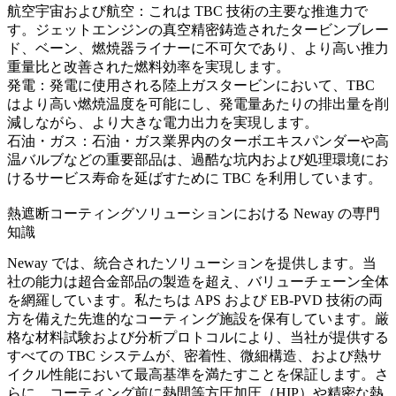
航空宇宙および航空：
これは TBC 技術の主要な推進力で
す。ジェットエンジンの
真空精密鋳造
されたタービンブレー
ド、ベーン、燃焼器ライナーに不可欠であり、より高い推力
重量比と改善された燃料効率を実現します。
発電：
発電
に使用される陸上ガスタービンにおいて、TBC
はより高い燃焼温度を可能にし、発電量あたりの排出量を削
減しながら、より大きな電力出力を実現します。
石油・ガス：
石油・ガス業界
内のターボエキスパンダーや高
温バルブなどの重要部品は、過酷な坑内および処理環境にお
けるサービス寿命を延ばすために TBC を利用しています。
熱遮断コーティングソリューションにおける Neway の専門
知識
Neway では、統合されたソリューションを提供します。当
社の能力は超合金部品の製造を超え、バリューチェーン全体
を網羅しています。私たちは APS および EB-PVD 技術の両
方を備えた先進的なコーティング施設を保有しています。厳
格な
材料試験および分析
プロトコルにより、当社が提供する
すべての TBC システムが、密着性、微細構造、および熱サ
イクル性能において最高基準を満たすことを保証します。さ
らに、コーティング前に
熱間等方圧加圧（HIP）
や精密な
熱