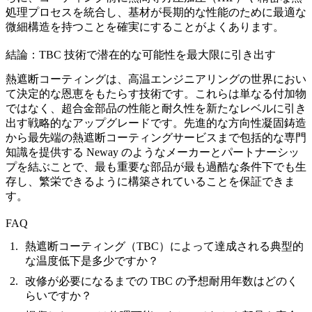
処理
プロセスを統合し、基材が長期的な性能のために最適な
微細構造を持つことを確実にすることがよくあります。
結論：TBC 技術で潜在的な可能性を最大限に引き出す
熱遮断コーティングは、高温エンジニアリングの世界におい
て決定的な恩恵をもたらす技術です。これらは単なる付加物
ではなく、
超合金部品
の性能と耐久性を新たなレベルに引き
出す戦略的なアップグレードです。先進的な
方向性凝固鋳造
から最先端の
熱遮断コーティングサービス
まで包括的な専門
知識を提供する Neway のようなメーカーとパートナーシッ
プを結ぶことで、最も重要な部品が最も過酷な条件下でも生
存し、繁栄できるように構築されていることを保証できま
す。
FAQ
熱遮断コーティング（TBC）によって達成される典型的
な温度低下是多少ですか？
改修が必要になるまでの TBC の予想耐用年数はどのく
らいですか？