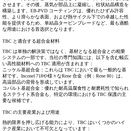
させます。その後、蒸気が部品上に凝縮し、柱状結晶構造を
構築します。EB-PVD コーティングは、優れたひずみ許容
性、より滑らかな表面、および熱サイクル下での卓越した性
能を提供するため、
単結晶
タービンブレードなど、最も過酷
な用途における首选択となります。
TBC と適合する超合金材料
TBC は単独の解決策ではなく、基材となる超合金との相乗
システムの一部です。当社の専門知識には、以下を含む幅広
い高性能材料への TBC 適用が含まれます：
ニッケル基超合金：
これらは TBC において最も一般的な基
材です。
Inconel 718
や様々な
Rene 合金
（例：
Rene 80
）は、
高温部品の背骨を形成しています。
コバルト基超合金：
優れた耐高温腐食性と耐磨耗性で知られ
る
ステライト系
合金も、特定の環境における TBC 保護の主
要な候補です。
TBC の主要産業および用途
熱的限界を押し広げる能力により、TBC はいくつかのハイ
テク産業において不可欠となっています：