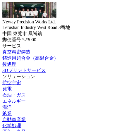
Neway Precision Works Ltd.
Lefushan Industry West Road 3番地
中国 東莞市 鳳崗鎮
郵便番号 523000
サービス
真空精密鋳造
鋳造用超合金（高温合金）
後処理
3Dプリントサービス
ソリューション
航空宇宙
発電
石油・ガス
エネルギー
海洋
鉱業
自動車産業
化学処理