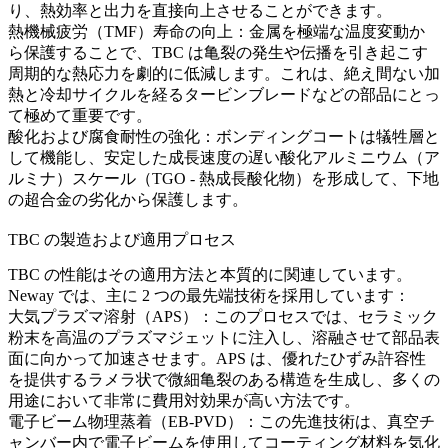
り、熱効率と出力を直接向上させることができます。
熱機械疲労（TMF）寿命の向上：
金属を極端な温度変動か
ら保護することで、TBC は亀裂の発生や伝播を引き起こす
周期的な熱応力を劇的に低減します。これは、絶え間ない加
熱と冷却サイクルを経るタービンブレードなどの部品にとっ
て極めて重要です。
酸化および腐食耐性の強化：
ボンディングコートは犠牲層と
して機能し、安定した成長速度の遅い酸化アルミニウム（ア
ルミナ）スケール（TGO - 熱成長酸化物）を形成して、下地
の超合金の劣化から保護します。
TBC の製造および適用プロセス
TBC の性能はその適用方法と本質的に関連しています。
Neway では、主に 2 つの最先端技術を採用しています：
大気プラズマ溶射（APS）：
このプロセスでは、セラミック
粉末を高温のプラズマジェットに注入し、溶融させて部品表
面に向かって加速させます。APS は、優れたひずみ許容性
を提供するラメラ状で微細亀裂のある構造を生成し、多くの
用途において非常に費用対効果が高い方法です。
電子ビーム物理蒸着（EB-PVD）：
この先進技術は、真空チ
ャンバー内で電子ビームを使用してコーティング材料を気化