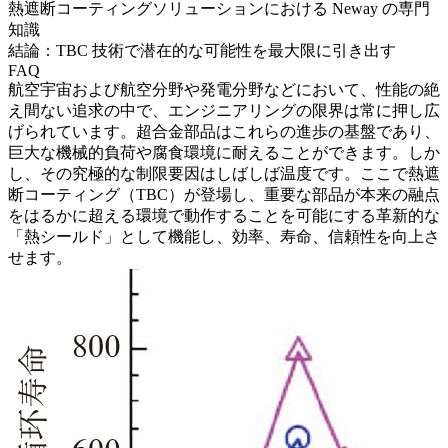
熱遮断コーティングソリューションにおける Neway の専門
知識
結論：TBC 技術で潜在的な可能性を最大限に引き出す
FAQ
航空宇宙および航空
分野や
発電
分野などにおいて、性能の絶
え間ない追求の中で、エンジニアリングの限界は常に押し広
げられています。
超合金部品
はこれらの進歩の基盤であり、
巨大な機械的負荷や腐食環境に耐えることができます。しか
し、その究極的な制限要因はしばしば温度です。ここで熱遮
断コーティング（TBC）が登場し、重要な部品が本来の融点
をはるかに超える環境で動作することを可能にする革新的な
「熱シールド」として機能し、効率、寿命、信頼性を向上さ
せます。