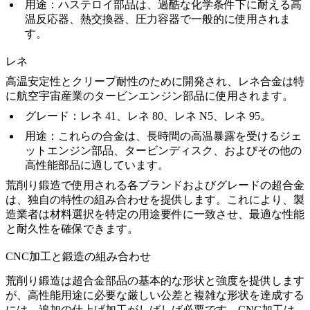
用途
：ハステロイ部品は、過酷な化学条件下に耐える高
温反応器、熱交換器、圧力容器で一般的に使用されま
す。
レネ
高温安定性とクリープ耐性のために開発され、レネ合金は特
に航空宇宙産業のタービンエンジン部品に使用されます。
グレード
：
レネ 41
、
レネ 80
、
レネ N5
、
レネ 95
。
用途
：これらの合金は、長時間の高温暴露を受けるジェ
ットエンジン部品、タービンディスク、およびその他の
高性能部品に適しています。
荒削り鍛造で使用される各ブランドおよびグレードの超合金
は、独自の特性の組み合わせを提供します。これにより、製
造業者は材料選択を特定の用途要件に一致させ、最適な性能
と耐久性を確保できます。
CNC加工と鍛造の組み合わせ
荒削り鍛造
は超合金部品の基本的な形状と強度を提供します
が、高性能用途に必要な厳しい公差と複雑な形状を達成する
には、追加の仕上げ加工がしばしば必要です。
CNC加工
は