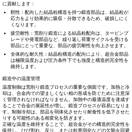
に貢献します：
靭性
：配向した結晶粒構造を持つ鍛造部品は、結晶粒が
応力をより効果的に吸収・分散できるため、破損しにく
くなります。
疲労耐性
：荒削り鍛造による結晶粒配向は、タービンブ
レードや
発電部品
など、繰り返し荷重サイクルを受ける
部品にとって重要な、部品の疲労耐性を向上させます。
全体的な耐久性
：結晶粒構造の配向により、超合金部品
は極限温度および圧力条件下でも強度と構造的完全性を
維持します。
鍛造中の温度管理
温度制御
は荒削り鍛造プロセスの重要な側面です。加熱と冷
却は、合金内での望ましくない相の形成を防ぐために注意深
く管理されなければなりません。加熱中の最適温度を達成す
ることで合金の展延性が増し、鍛造プロセスが容易になりま
す。
制御冷却
は、部品を弱体化させたり耐食性を低下させた
りする可能性のある相変化を防ぎます。
正確な温度を維持することで、
超合金
がその構造的完全性を
保持し、ひび割れ、反り、または粒界弱化などの欠陥を回避