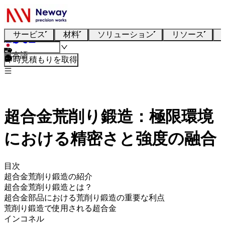
サービス
材料
ソリューション
リソース
日本語
即時見積もりを取得
超合金荒削り鍛造：極限環境
における精密さと強度の融合
目次
超合金荒削り鍛造の紹介
超合金荒削り鍛造とは？
超合金部品における荒削り鍛造の重要な利点
荒削り鍛造で使用される超合金
インコネル