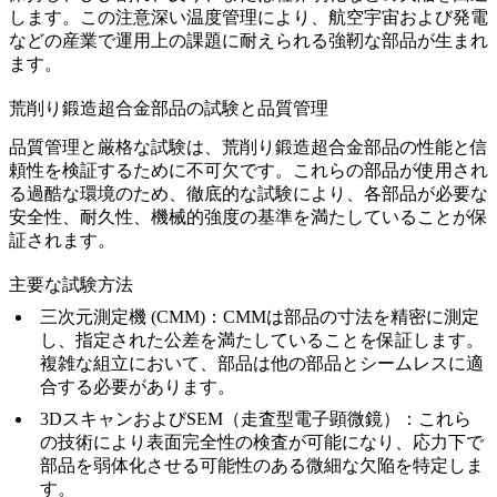
します。この注意深い温度管理により、
航空宇宙および発電
などの産業で運用上の課題に耐えられる強靭な部品が生まれ
ます。
荒削り鍛造超合金部品の試験と品質管理
品質管理と厳格な試験は、
荒削り鍛造超合金部品
の性能と信
頼性を検証するために不可欠です。これらの部品が使用され
る過酷な環境のため、徹底的な試験により、各部品が必要な
安全性、耐久性、機械的強度の基準を満たしていることが保
証されます。
主要な試験方法
三次元測定機 (CMM)
：
CMM
は部品の寸法を精密に測定
し、指定された公差を満たしていることを保証します。
複雑な組立において、部品は他の部品とシームレスに適
合する必要があります。
3DスキャンおよびSEM（走査型電子顕微鏡）
：これら
の技術により表面完全性の検査が可能になり、応力下で
部品を弱体化させる可能性のある微細な欠陥を特定しま
す。