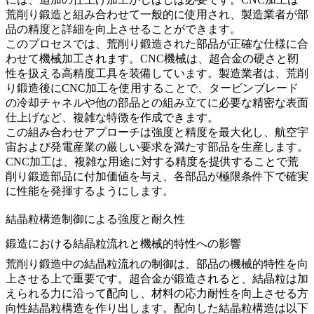
荒削り鍛造と組み合わせて一般的に使用され、製造業者が部
品の精度と詳細を向上させることができます。
このプロセスでは、荒削り鍛造された部品が正確な仕様に合
わせて機械加工されます。
CNC機械
は、超合金の硬さと靭
性を扱える高精度工具を装備しています。製造業者は、荒削
り鍛造後にCNC加工を使用することで、タービンブレード
の冷却チャネルや他の部品との組み立てに必要な精密な表面
仕上げなど、複雑な特徴を作成できます。
この組み合わせアプローチは強度と精度を最大化し、
航空宇
宙および発電
産業の厳しい要求を満たす部品を生産します。
CNC加工は、複雑な用途に対する精度を提供することで荒
削り鍛造部品に付加価値を与え、各部品が極限条件下で確実
に性能を発揮するようにします。
結晶粒構造制御による強度と耐久性
鍛造における結晶粒流れと機械的特性への影響
荒削り鍛造中の
結晶粒流れ
の制御は、部品の機械的特性を向
上させる上で重要です。超合金が鍛造されると、結晶粒は加
えられる力に沿って配向し、材料の応力耐性を向上させる方
向性結晶粒構造を作り出します。配向した結晶粒構造は以下