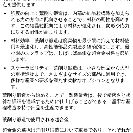
点を提供します：
強度の向上
：荒削り鍛造は、内部の結晶粒構造を加えら
れる力の方向に配向させることで、材料の靭性を高めま
す。この結晶粒配向により材料が強化され、変形や応力
に対する耐性が高まります。
材料効率
：荒削り鍛造は廃棄物を最小限に抑えて材料使
用を最適化し、高性能部品の製造を経済的にします。最
小限のスクラップは、しばしば高価な
超合金材料
を節約
します。
スケーラビリティ
：荒削り鍛造は、小さな部品から大型
の重構造物まで、さまざまなサイズの部品に適用でき、
多様な産業の要求を満たす柔軟なオプションとなりま
す。
荒削り鍛造から始めることで、製造業者は、後で精密さと複
雑な詳細を達成するために仕上げることができる、堅牢な基
礎構造を持つ部品を生産できます。
荒削り鍛造で使用される超合金
超合金の選択は荒削り鍛造において重要であり、それぞれが