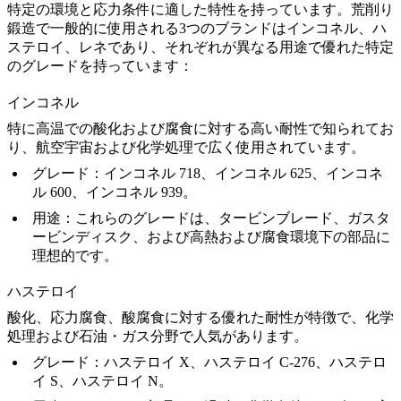
特定の環境と応力条件に適した特性を持っています。荒削り
鍛造で一般的に使用される3つのブランドは
インコネル
、
ハ
ステロイ
、
レネ
であり、それぞれが異なる用途で優れた特定
のグレードを持っています：
インコネル
特に高温での酸化および腐食に対する高い耐性で知られてお
り、航空宇宙および化学処理で広く使用されています。
グレード
：
インコネル 718
、
インコネル 625
、
インコネ
ル 600
、
インコネル 939
。
用途
：これらのグレードは、タービンブレード、ガスタ
ービンディスク、および高熱および腐食環境下の部品に
理想的です。
ハステロイ
酸化、応力腐食、酸腐食に対する優れた耐性が特徴で、化学
処理および石油・ガス分野で人気があります。
グレード
：
ハステロイ X
、
ハステロイ C-276
、
ハステロ
イ S
、
ハステロイ N
。