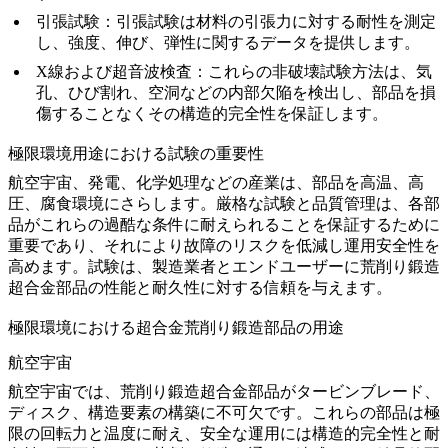
引張試験
：
引張試験
は材料の引張力に対する耐性を測定
し、強度、伸び、弾性に関するデータを提供します。
X線および超音波検査
：これらの非破壊試験方法は、気
孔、ひび割れ、空洞などの内部欠陥を検出し、部品を損
傷することなくその構造的完全性を保証します。
極限環境用途における試験の重要性
航空宇宙、発電、化学処理
などの産業は、部品を高温、高
圧、腐食環境にさらします。厳格な試験と品質管理は、各部
品がこれらの過酷な条件に耐えられることを保証するために
重要であり、それにより故障のリスクを低減し運用安全性を
高めます。試験は、製造業者とエンドユーザーに荒削り鍛造
超合金部品の性能と耐久性に対する信頼を与えます。
極限環境における超合金荒削り鍛造部品の用途
航空宇宙
航空宇宙
では、荒削り鍛造超合金部品がタービンブレード、
ディスク、構造要素の構築に不可欠です。これらの部品は極
限の回転力と温度に耐え、安全な運用には構造的完全性と耐