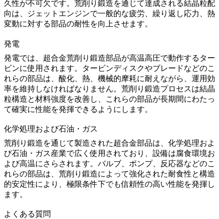
久性が不可欠です。荒削り鍛造を通じて達成される
結晶粒配
向
は、ジェットエンジンで一般的な疲労、繰り返し応力、熱
変動に対する部品の耐性を向上させます。
発電
発電
では、超合金荒削り鍛造部品が高温高圧で動作するター
ビンに使用されます。タービンディスクやブレードなどのこ
れらの部品は、酸化、熱、機械的摩耗に耐えながら、運用効
率を維持しなければなりません。荒削り鍛造プロセスは
結晶
粒構造と材料強度
を改善し、これらの部品が長期間にわたっ
て確実に性能を発揮できるようにします。
化学処理および石油・ガス
荒削り鍛造を通じて製造された
超合金部品
は、
化学処理およ
び石油・ガス
産業で広く使用されており、設備は腐食環境お
よび高温にさらされます。バルブ、ポンプ、反応器などのこ
れらの部品は、荒削り鍛造によって強化された耐食性と構造
的安定性により、極限条件下でも信頼性の高い性能を発揮し
ます。
よくある質問