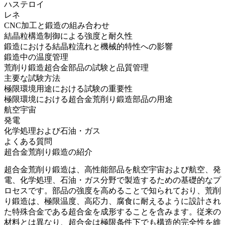
ハステロイ
レネ
CNC加工と鍛造の組み合わせ
結晶粒構造制御による強度と耐久性
鍛造における結晶粒流れと機械的特性への影響
鍛造中の温度管理
荒削り鍛造超合金部品の試験と品質管理
主要な試験方法
極限環境用途における試験の重要性
極限環境における超合金荒削り鍛造部品の用途
航空宇宙
発電
化学処理および石油・ガス
よくある質問
超合金荒削り鍛造の紹介
超合金荒削り鍛造は、
高性能部品
を
航空宇宙および航空
、発
電、
化学処理
、石油・ガス分野で製造するための基礎的なプ
ロセスです。部品の強度を高めることで知られており、荒削
り鍛造は、極限温度、高応力、腐食に耐えるように設計され
た特殊合金である
超合金
を成形することを含みます。従来の
材料とは異なり、超合金は極限条件下でも構造的完全性を維