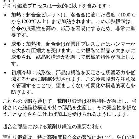
荒削り鍛造プロセスは一般的に以下を含みます：
加熱
：
超合金ビレット
は、各合金に適した温度（1000°C
から1200°C以上）まで加熱されます。この加熱段階は、
合�の展延性を高め、成形を容易にするため、非常に重
要です。
成形
：加熱後、超合金は産業用プレスまたはハンマーか
ら大きな圧縮力を受けます。この段階で部品が大まかに
成形され、
結晶粒構造
が配向して機械的特性が向上しま
す。
初期冷却
：成形後、部品は構造を安定させ残留応力を低
減するために制御冷却されます。この冷却段階を注意深
く管理することで、望ましくない相変化や構造的弱点を
防ぎます。
これらの段階を通じて、荒削り鍛造は材料特性が向上し、強
化された結晶粒構造を持つ部品を生産し、その完全性を損な
うことなくさらに仕上げ加工を受けられるようにします。
超合金部品における荒削り鍛造の重要な利点
荒削り鍛造は、特に高強度超合金の製造において、独自の利