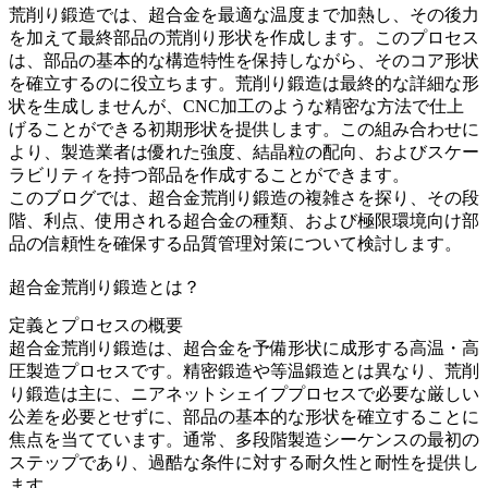
荒削り鍛造では、超合金を最適な温度まで加熱し、その後力
を加えて最終部品の荒削り形状を作成します。このプロセス
は、部品の基本的な構造特性を保持しながら、そのコア形状
を確立するのに役立ちます。荒削り鍛造は最終的な詳細な形
状を生成しませんが、
CNC加工
のような精密な方法で仕上
げることができる初期形状を提供します。この組み合わせに
より、製造業者は優れた強度、結晶粒の配向、およびスケー
ラビリティを持つ部品を作成することができます。
このブログでは、
超合金荒削り鍛造
の複雑さを探り、その段
階、利点、使用される超合金の種類、および極限環境向け部
品の信頼性を確保する品質管理対策について検討します。
超合金荒削り鍛造とは？
定義とプロセスの概要
超合金荒削り鍛造
は、超合金を予備形状に成形する高温・高
圧製造プロセスです。
精密鍛造
や
等温鍛造
とは異なり、荒削
り鍛造は主に、ニアネットシェイププロセスで必要な厳しい
公差を必要とせずに、部品の基本的な形状を確立することに
焦点を当てています。通常、多段階製造シーケンスの最初の
ステップであり、過酷な条件に対する耐久性と耐性を提供し
ます。