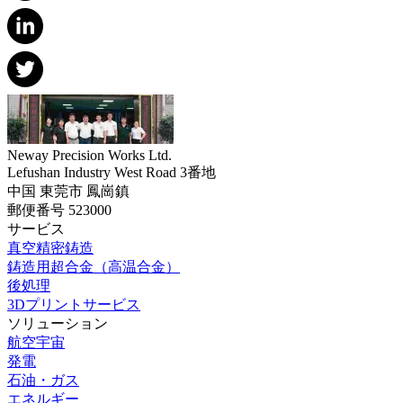
Neway Precision Works Ltd.
Lefushan Industry West Road 3番地
中国 東莞市 鳳崗鎮
郵便番号 523000
サービス
真空精密鋳造
鋳造用超合金（高温合金）
後処理
3Dプリントサービス
ソリューション
航空宇宙
発電
石油・ガス
エネルギー