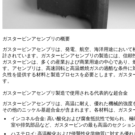
ガスタービンアセンブリの概要
ガスタービンアセンブリ
は、発電、航空、海洋用途において
計されています。ガスタービンアセンブリの製造には、信頼
ガスタービンは、多くの産業および商業用途の中心であり、
す。アセンブリは、高速回転と高温燃焼ガスの過酷な条件に
久性
を提供する材料と製造プロセスを必要とします。ガスタ
す。
ガスタービンアセンブリ製造で使用される代表的な超合金
ガスタービンアセンブリは、高温に耐え、優れた機械的強度
その他のニッケル基超合金が含まれます。各材料は、ガスタ
インコネル合金
:
高い酸化および腐食抵抗性で知られ、極
室や排気部品など、ガスタービンの最も高温のセクショ
ハステロイ
:
高温酸化および侵襲性化学物質に対する優れ