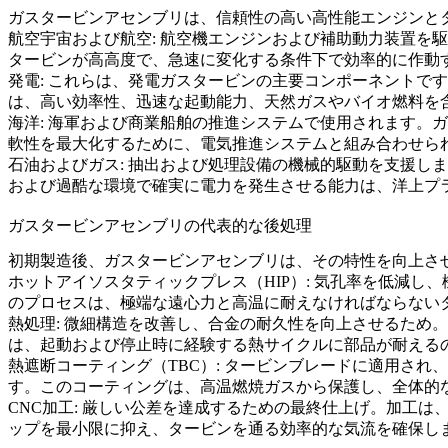
ガスタービンアセンブリは、信頼性の高い高性能エンジンと
航空宇宙および航空
: 航空機エンジンおよび補助動力装置
タービンが高高度で、急速に変化する条件下で効率的に作動
発電
:
これらは、発電ガスタービンの主要コンポーネントです
は、高い効率性、迅速な起動能力、天然ガスやバイオ燃料を
海洋
: 海軍および商業船舶の推進システムで使用されます
軟性を最大化するために、電気推進システムと組み合わせら
石油およびガス
: 抽出および処理設備の機械的駆動を支援
および過酷な環境で確実に電力を発生させる能力は、洋上プ
ガスタービンアセンブリの代表的な後処理
初期製造後、ガスタービンアセンブリは、その特性を向上さ
ホットアイソスタティックプレス（HIP）
: 気孔率を低減し
のプロセスは、極端な遠心力と高温に耐えなければならない
熱処理
: 微細構造を改善し、合金の耐久性を向上させるため。
は、起動および停止時に経験する熱サイクルに部品が耐える
熱遮断コーティング（TBC）
: タービンブレードに適用され
す。このコーティングは、高温燃焼ガスから保護し、全体的
CNC加工
: 厳しい公差を達成するための最終仕上げ。
加工
は
ップを最小限に抑え、タービンを通る効率的な気流を確保し