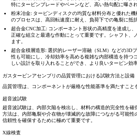
特にタービンブレードやベーンなど、高い熱勾配に曝さ
粉末冶金
: タービンディスクの均質な材料分布と優れた
のプロセスは、高回転速度に耐え、負荷下での亀裂に抵
超合金CNC加工
: コンポーネント形状の高精度を達成し
正確な組立と最適な作動にとって重要です。シャフト、
ます。
超合金積層造形
:
選択的レーザー溶融（SLM）
などの3D
性も可能にし、冷却効率を高める複雑な内部構造を持つコ
しい設計を取り入れることができ、より良いタービン効
ガスタービンアセンブリの品質管理における試験方法と設備
品質管理は、コンポーネントが厳格な性能基準を満たすこと
超音波試験
超音波試験
は、内部欠陥を検出し、材料の構造的完全性を確
方法は、内部亀裂や介在物が壊滅的な故障につながる可能性
信頼性を確保するために極めて重要です。
X線検査