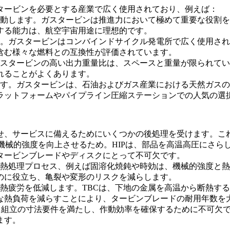
タービンを必要とする産業で広く使用されており、例えば：
を駆動します。ガスタービンは推進力において極めて重要な役割
する能力は、航空宇宙用途に理想的です。
。ガスタービンはコンバインドサイクル発電所で広く使用され
含む様々な燃料との互換性が評価されています。
。ガスタービンの高い出力重量比は、スペースと重量が限られて
れることがよくあります。
します。ガスタービンは、石油およびガス産業における天然ガス
ラットフォームやパイプライン圧縮ステーションでの人気の選
せ、サービスに備えるためにいくつかの後処理を受けます。こ
、機械的強度を向上させるため。
HIP
は、部品を高温高圧にさら
タービンブレードやディスクにとって不可欠です。
熱処理
プロセス、例えば
固溶化焼鈍
や
時効
は、機械的強度と熱
のに役立ち、亀裂や変形のリスクを減らします。
、熱疲労を低減します。
TBC
は、下地の金属を高温から断熱する
な熱負荷を減らすことにより、タービンブレードの耐用年数を
、組立の寸法要件を満たし、作動効率を確保するために不可欠で
ます。