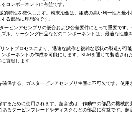
れるコンポーネントに有益です。
機械的特性を確保します。
粉末冶金
は、組成の高い均一性と最小
抗する部品に理想的です。
、タービンアセンブリの嵌合および公差要件にとって重要です。
ノズル、ケーシング部品などのコンポーネントは、最適な性能
プリントプロセスにより、迅速な試作と複雑な形状の製造が可
ンポーネントの作成を可能にします。SLMを通じて製造され
率に貢献します。
を確保する、ガスタービンアセンブリ生産に不可欠です。使用
保するために使用されます。超音波は、作動中の部品の機械的
のあるタービンブレードやディスクなどの部品に有益です。
超