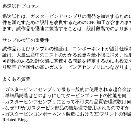
迅速試作プロセス
迅速試作
は、ガスタービンアセンブリの開発を加速するため
件を満たすために設計を改良するための
CNC加工
が含まれま
ます。試作品を迅速に製造することは、設計段階でのより多
サンプル検証の重要性
試作品およびサンプルの検証
は、コンポーネントが設計仕様
証は、大量生産中のコストのかかる変更を最小限に抑え、性
可能性のある設計欠陥に関連する問題を特定するのにも役立
り堅牢で信頼性の高いガスタービンアセンブリにつながりま
よくある質問
-
ガスタービンアセンブリで最も一般的に使用される超合金
-
単結晶鋳造はどのようにしてタービンブレードの性能を向
-
ガスタービンアセンブリにとって不可欠な品質管理試験は
-
なぜHIPがガスタービン部品の後処理で使用されるのですか
-
ガスタービンコンポーネント製造における3Dプリントの利
Related Blogs