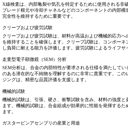
X線検査
は、内部亀裂や気孔を特定するために使用される非
ブレード根元や冷却チャネルなどのコンポーネントの内部構
完全性を維持するために重要です。
クリープおよび疲労試験
クリープおよび疲労試験
は、材料が高温および機械的応力へ
を維持することを確保します。クリープ試験は、コンポーネ
し負荷に耐える能力を評価します。
疲労試験によるライフサ
走査型電子顕微鏡（SEM）分析
SEM分析
は、合金の内部特性が要求される仕様を満たしてい
のある潜在的な不純物を理解するのに非常に貴重です。この
ジング
は、精密な品質評価を支援します。
機械的試験
機械的試験
は、引張、硬さ、衝撃試験を含み、材料の強度と
ます。機械的試験は、合金組成が効果的に性能を発揮するた
ます。
ガスタービンアセンブリの産業と用途