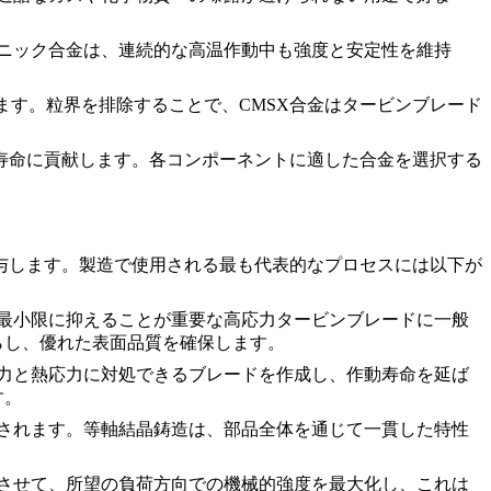
ニック合金
は、連続的な高温作動中も強度と安定性を維持
す。粒界を排除することで、CMSX合金はタービンブレード
寿命に貢献します。各コンポーネントに適した
合金
を選択する
与します。製造で使用される最も代表的なプロセスには以下が
最小限に抑えることが重要な高応力タービンブレードに一般
らし、優れた表面品質を確保します。
力と熱応力に対処できるブレードを作成し、作動寿命を延ば
す。
されます。
等軸結晶鋳造
は、部品全体を通じて一貫した特性
させて、所望の負荷方向での機械的強度を最大化し、これは