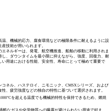
高温、機械的応力、腐食環境などの極限条件に耐えるように設
生産技術が用いられます。
のエネルギーは、
発電
、航空機推進、船舶の移動に利用されま
持し、ダウンタイムを最小限に抑えながら、
強度、回復力、耐
しい用途における性能、安全性、寿命にとって極めて重要で
ンコネル
、
ハステロイ
、
ニモニック
、
CMSXシリーズ
、および
食性、疲労強度などの独自の特性に基づいて選択されます。
1000°Cを超える温度でも機械的特性を保持できるため、燃焼
過酷なガスや化学物質への曝露が避けられない用途で好ま