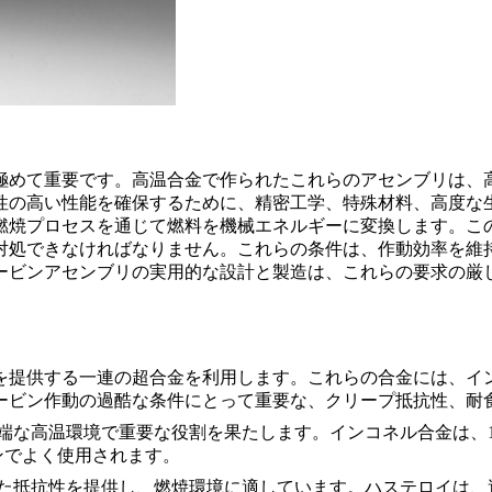
極めて重要です。高温合金で作られたこれらのアセンブリは、
性の高い性能を確保するために、
精密工学
、特殊材料、高度な
燃焼
プロセスを通じて燃料を機械エネルギーに変換します。こ
対処できなければなりません。これらの条件は、作動効率を維
ービンアセンブリの実用的な設計と製造は、これらの要求の厳
を提供する一連の
超合金
を利用します。これらの合金には、
イ
ービン作動の過酷な条件にとって重要な、クリープ抵抗性、耐
端な高温環境で重要な役割を果たします。
インコネル合金
は、
ンでよく使用されます。
た抵抗性を提供し、燃焼環境に適しています。ハステロイは、