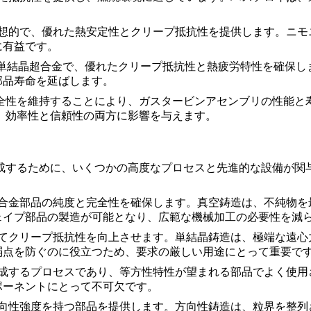
想的で、優れた熱安定性とクリープ抵抗性を提供します。
ニモ
に有益です。
単結晶超合金で、優れたクリープ抵抗性と熱疲労特性を確保しま
部品寿命を延ばします。
全性を維持することにより、ガスタービンアセンブリの性能と
、効率性と信頼性の両方に影響を与えます。
成するために、いくつかの高度なプロセスと先進的な設備が関
超合金部品の純度と完全性を確保します。
真空鋳造
は、不純物を
ェイプ部品の製造が可能となり、広範な機械加工の必要性を減
してクリープ抵抗性を向上させます。
単結晶鋳造
は、極端な遠心
弱点を防ぐのに役立つため、要求の厳しい用途にとって重要で
達成するプロセスであり、等方性特性が望まれる部品でよく使用
ポーネントにとって不可欠です。
方向性強度を持つ部品を提供します。
方向性鋳造
は、粒界を整列