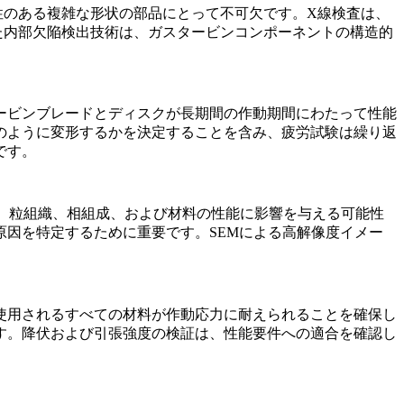
性のある複雑な形状の部品にとって不可欠です。X線検査は、
た内部欠陥検出
技術
は、ガスタービンコンポーネントの構造的
ービンブレードとディスクが長期間の作動期間にわたって性能
のように変形するかを決定することを含み、疲労試験は繰り返
です。
、粒組織、相組成、および材料の性能に影響を与える可能性
原因を特定するために重要です。
SEMによる高解像度イメー
使用されるすべての材料が作動応力に耐えられることを確保し
す。
降伏および引張強度の検証
は、性能要件への適合を確認し