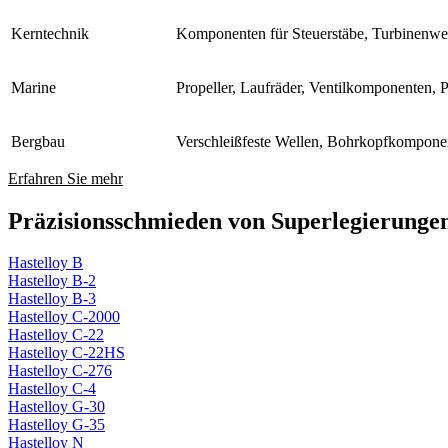
Kerntechnik
Komponenten für Steuerstäbe, Turbinenwel
Marine
Propeller, Laufräder, Ventilkomponenten, 
Bergbau
Verschleißfeste Wellen, Bohrkopfkomponent
Erfahren Sie mehr
Präzisionsschmieden von Superlegierunge
Hastelloy B
Hastelloy B-2
Hastelloy B-3
Hastelloy C-2000
Hastelloy C-22
Hastelloy C-22HS
Hastelloy C-276
Hastelloy C-4
Hastelloy G-30
Hastelloy G-35
Hastelloy N