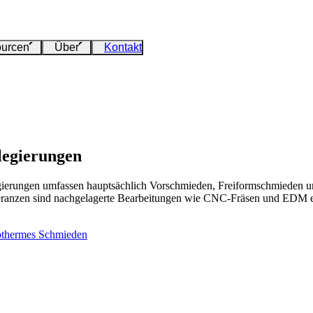
urcen
Über
Kontakt
legierungen
erungen umfassen hauptsächlich Vorschmieden, Freiformschmieden und 
oleranzen sind nachgelagerte Bearbeitungen wie CNC-Fräsen und EDM er
othermes Schmieden