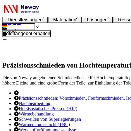
Dienstleistungen
Materialien
Lösungen
Resso
Deutsch
Sofortangebot erhalten
Präzisionsschmieden von Hochtemperatur
Die von Neway angebotenen Schmiededienste für Hochtemperaturlegi
höhere Dichte und eine grobe Form der Teile; zur Einhaltung der T
Präzisionsschmieden:
Vorschmieden
,
Freiformschmieden
,
Is
Nachbearbeitung:
Heißisostatisches Pressen (HIP)
Wärmebehandlung
Schweißen von Superlegierungen
Wärmedämmschicht (TBC)
Werkstoffprüfung und -analyse