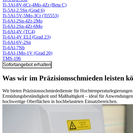
Ti-3Al-8V-6Cr-4Mo-4Zr (Beta C)
Ti-5Al-2.5Sn (Grad 6)
Ti-5Al-5V-5Mo-3Cr (Ti5553)
Ti-6Al-2Sn-4Zr-2Mo
Ti-6Al-2Sn-4Zr-6Mo
Ti-6Al-4V (TC4)
Ti-6Al-4V ELI (Grad 23)
Ti-6Al-6V-2Sn
Ti-6Al-7Nb
Ti-8Al-1Mo-1V (Grad 20)
TMS-196
Sofortangebot erhalten
Was wir im Präzisionsschmieden leisten k
Wir bieten Präzisionsschmiededienste für Hochtemperaturlegierungen 
Ermüdungsbeständigkeit und Maßhaltigkeit – ideal für Anwendungen i
hochwertige Oberflächen in hochbelasteten Einsatzbereichen.