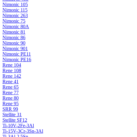
Nimonic 105
Nimonic 115
Nimonic 263
Nimonic 75
Nimonic 80A
Nimonic 81
Nimonic 86
Nimonic 90
Nimonic 901
Nimonic PE11
Nimonic PE16
Rene 104
Rene 108
Rene 142
Rene 41
Rene 65
Rene 77
Rene 80
Rene 95
SRR 99
Stellite 31
Stellite SF12
Ti-10V-2Fe-3Al
Ti-15V-3Cr-3Sn-3Al
Ti-3Al-2.5Sn