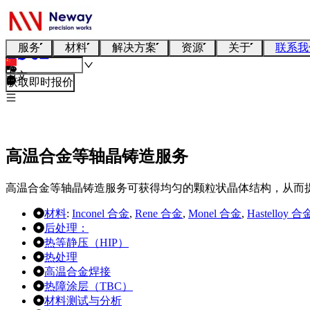
服务
材料
解决方案
资源
关于
联系我
中文
获取即时报价
高温合金等轴晶铸造服务
高温合金等轴晶铸造服务可获得均匀的颗粒状晶体结构，从而
材料
:
Inconel 合金
,
Rene 合金
,
Monel 合金
,
Hastelloy 合
后处理：
热等静压（HIP）
热处理
高温合金焊接
热障涂层（TBC）
材料测试与分析