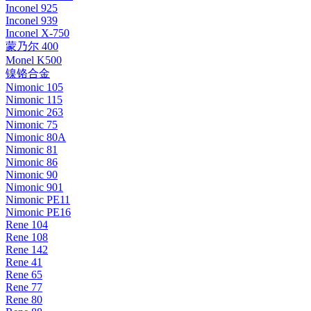
Inconel 925
Inconel 939
Inconel X-750
蒙乃尔 400
Monel K500
镍铬合金
Nimonic 105
Nimonic 115
Nimonic 263
Nimonic 75
Nimonic 80A
Nimonic 81
Nimonic 86
Nimonic 90
Nimonic 901
Nimonic PE11
Nimonic PE16
Rene 104
Rene 108
Rene 142
Rene 41
Rene 65
Rene 77
Rene 80