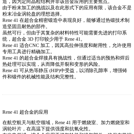
造
，因为定向晶粒结构并非该合金应用的主要焦点。
由于粉末加工的挑战以及在此形式下的应用有限，该合金不是
粉末冶金涡轮盘
的理想选择。
Rene 41 在
超合金精密锻造
中表现良好，能够通过热锻技术制
造坚固且耐热的部件。
虽然可行，但由于其复杂的材料特性可能需要先进的打印系
统，
超合金 3D 打印
较少用于 Rene 41。
Rene 41 适合
CNC 加工
，因其高拉伸强度和耐用性，允许使用
专用工具进行精确加工。
Rene 41 的
超合金焊接
具有挑战性，但通过适当的预热和焊后
热处理可以实现，从而降低开裂和变形的风险。
Rene 41 可从
热等静压 (HIP)
中受益，以消除孔隙率，增强铸
件和锻件的机械性能及结构完整性。
Rene 41 超合金的应用
在
航空航天与航空
领域，Rene 41 用于燃烧室、加力燃烧室和
涡轮叶片，在高温下提供强度和抗氧化性。