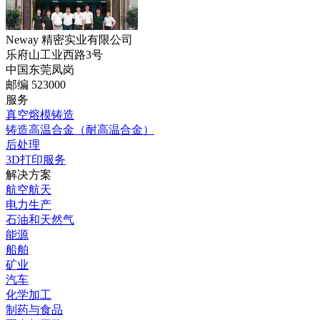
Neway 精密实业有限公司
乐府山工业西路3号
中国东莞凤岗
邮编 523000
服务
真空熔模铸造
铸造高温合金（耐高温合金）
后处理
3D打印服务
解决方案
航空航天
电力生产
石油和天然气
能源
船舶
矿业
汽车
化学加工
制药与食品