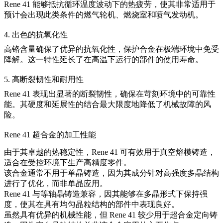
Rene 41 能够抵抗循环温度波动下的热疲劳，使其非常适用于
预计会出现此类条件的燃气轮机、燃烧室和喷气发动机。
4. 出色的抗氧化性
高铬含量确保了优异的抗氧化性，保护合金在极端环境中免受
降解。这一特性延长了在高温下运行的部件的使用寿命。
5. 高断裂韧性和耐用性
Rene 41 表现出显著的断裂韧性，确保在苛刻环境中的可靠性
能。其硬度和延展性的结合最大限度地降低了机械故障的风
险。
Rene 41 超合金的加工性能
由于其卓越的热稳定性，Rene 41 可有效用于
真空熔模铸造
，
适合在受控环境下生产高精度零件。
该合金通常不用于
单晶铸造
，因为其成分针对高强度多晶结构
进行了优化，而非单晶应用。
Rene 41 与
等轴晶铸造
兼容，因其能够在多晶形式下保持强
度，使其在具有均匀晶粒结构的部件中表现良好。
虽然具有优异的机械性能，但 Rene 41 较少用于
超合金定向铸