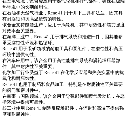
在
发电
领域，该合金应用于燃气轮机和排气部件，确保在极端
热环境中的长期耐用性。
在
石油和天然气
行业，Rene 41 用于井下工具和法兰，因其具
有耐腐蚀和抗高温疲劳的特性。
该合金支持
能源
生产，应用于涡轮机，其中耐热性和蠕变强度
对效率至关重要。
在
海洋
工业中，Rene 41 用于排气系统和推进部件，因其能够
承受腐蚀性环境和热循环。
Rene 41 用于
采矿
领域的耐磨工具和泵组件，在磨蚀性和高压
环境中提供韧性。
在
汽车
应用中，该合金用于高性能排气系统和涡轮增压器部
件，其中耐热性至关重要。
化学加工
行业受益于 Rene 41 在化学反应器和热交换器中的抗
氧化和耐腐蚀性。
Rene 41 也用于
制药和食品
加工，特别是在耐腐蚀性至关重要
的阀门和密封件中。
在
军事与国防
领域，该合金用于导弹部件和喷气发动机，在恶
劣环境中提供可靠性。
核
工业使用 Rene 41 制造反应堆部件，在辐射和高温下提供强
度和耐腐蚀性。