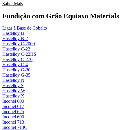
Saber Mais
Fundição com Grão Equiaxo Materials
Ligas à Base de Cobalto
Hastelloy B
Hastelloy B-2
Hastelloy C-2000
Hastelloy C-22
Hastelloy C-22HS
Hastelloy C-276
Hastelloy C-4
Hastelloy G-30
Hastelloy G-35
Hastelloy N
Hastelloy S
Hastelloy W
Hastelloy X
Inconel 600
Inconel 617
Inconel 625
Inconel 690
Inconel 713
Inconel 713C