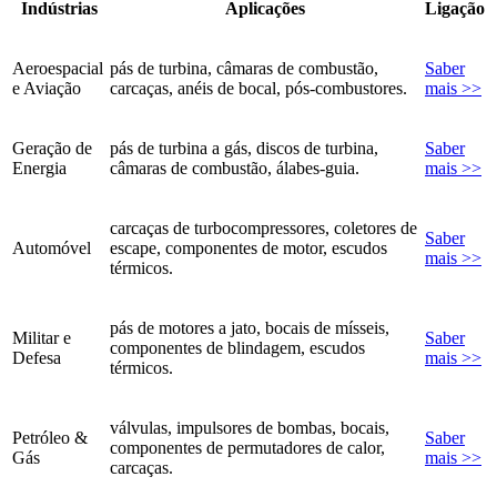
Indústrias
Aplicações
Ligação
Aeroespacial
pás de turbina, câmaras de combustão,
Saber
e Aviação
carcaças, anéis de bocal, pós-combustores.
mais >>
Geração de
pás de turbina a gás, discos de turbina,
Saber
Energia
câmaras de combustão, álabes-guia.
mais >>
carcaças de turbocompressores, coletores de
Saber
Automóvel
escape, componentes de motor, escudos
mais >>
térmicos.
pás de motores a jato, bocais de mísseis,
Militar e
Saber
componentes de blindagem, escudos
Defesa
mais >>
térmicos.
válvulas, impulsores de bombas, bocais,
Petróleo &
Saber
componentes de permutadores de calor,
Gás
mais >>
carcaças.