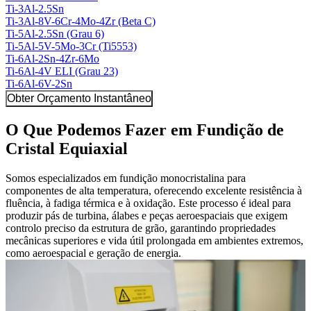
Ti-3Al-2.5Sn
Ti-3Al-8V-6Cr-4Mo-4Zr (Beta C)
Ti-5Al-2.5Sn (Grau 6)
Ti-5Al-5V-5Mo-3Cr (Ti5553)
Ti-6Al-2Sn-4Zr-6Mo
Ti-6Al-4V ELI (Grau 23)
Ti-6Al-6V-2Sn
Obter Orçamento Instantâneo
O Que Podemos Fazer em Fundição de
Cristal Equiaxial
Somos especializados em fundição monocristalina para
componentes de alta temperatura, oferecendo excelente resistência à
fluência, à fadiga térmica e à oxidação. Este processo é ideal para
produzir pás de turbina, álabes e peças aeroespaciais que exigem
controlo preciso da estrutura de grão, garantindo propriedades
mecânicas superiores e vida útil prolongada em ambientes extremos,
como aeroespacial e geração de energia.