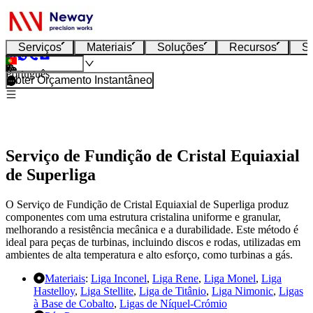
Serviços
Materiais
Soluções
Recursos
S
Português
Obter Orçamento Instantâneo
Serviço de Fundição de Cristal Equiaxial
de Superliga
O Serviço de Fundição de Cristal Equiaxial de Superliga produz
componentes com uma estrutura cristalina uniforme e granular,
melhorando a resistência mecânica e a durabilidade. Este método é
ideal para peças de turbinas, incluindo discos e rodas, utilizadas em
ambientes de alta temperatura e alto esforço, como turbinas a gás.
Materiais
:
Liga Inconel
,
Liga Rene
,
Liga Monel
,
Liga
Hastelloy
,
Liga Stellite
,
Liga de Titânio
,
Liga Nimonic
,
Ligas
à Base de Cobalto
,
Ligas de Níquel-Crómio