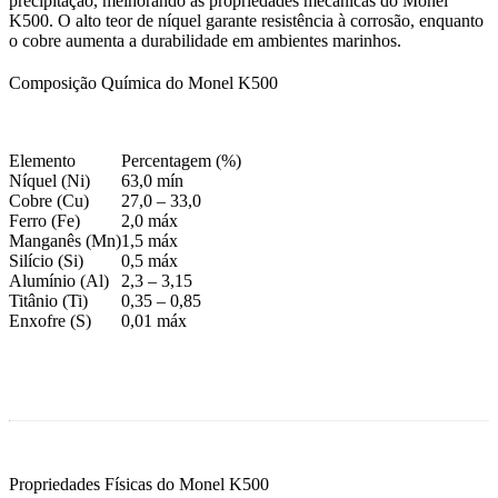
precipitação, melhorando as propriedades mecânicas do Monel
K500. O alto teor de níquel garante resistência à corrosão, enquanto
o cobre aumenta a durabilidade em ambientes marinhos.
Composição Química do Monel K500
Elemento
Percentagem (%)
Níquel (Ni)
63,0 mín
Cobre (Cu)
27,0 – 33,0
Ferro (Fe)
2,0 máx
Manganês (Mn)
1,5 máx
Silício (Si)
0,5 máx
Alumínio (Al)
2,3 – 3,15
Titânio (Ti)
0,35 – 0,85
Enxofre (S)
0,01 máx
Propriedades Físicas do Monel K500