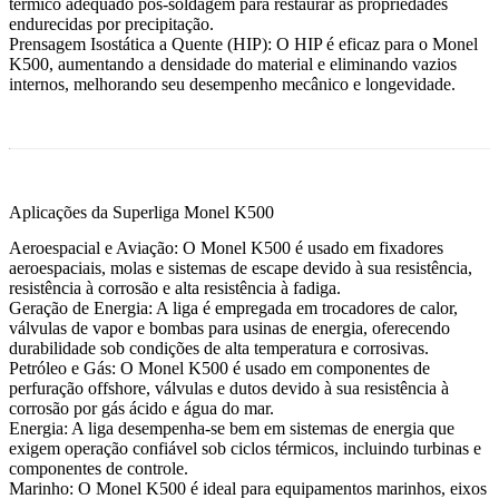
térmico adequado pós-soldagem para restaurar as propriedades
endurecidas por precipitação.
Prensagem Isostática a Quente (HIP)
:
O HIP é eficaz para o Monel
K500, aumentando a densidade do material e eliminando vazios
internos, melhorando seu desempenho mecânico e longevidade.
Aplicações da Superliga Monel K500
Aeroespacial e Aviação
:
O Monel K500 é usado em fixadores
aeroespaciais, molas e sistemas de escape devido à sua resistência,
resistência à corrosão e alta resistência à fadiga.
Geração de Energia
:
A liga é empregada em trocadores de calor,
válvulas de vapor e bombas para usinas de energia, oferecendo
durabilidade sob condições de alta temperatura e corrosivas.
Petróleo e Gás
:
O Monel K500 é usado em componentes de
perfuração offshore, válvulas e dutos devido à sua resistência à
corrosão por gás ácido e água do mar.
Energia
:
A liga desempenha-se bem em sistemas de energia que
exigem operação confiável sob ciclos térmicos, incluindo turbinas e
componentes de controle.
Marinho
:
O Monel K500 é ideal para equipamentos marinhos, eixos