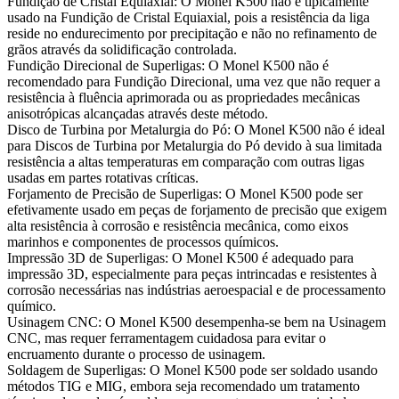
Fundição de Cristal Equiaxial
:
O Monel K500 não é tipicamente
usado na Fundição de Cristal Equiaxial, pois a resistência da liga
reside no endurecimento por precipitação e não no refinamento de
grãos através da solidificação controlada.
Fundição Direcional de Superligas
:
O Monel K500 não é
recomendado para Fundição Direcional, uma vez que não requer a
resistência à fluência aprimorada ou as propriedades mecânicas
anisotrópicas alcançadas através deste método.
Disco de Turbina por Metalurgia do Pó
:
O Monel K500 não é ideal
para Discos de Turbina por Metalurgia do Pó devido à sua limitada
resistência a altas temperaturas em comparação com outras ligas
usadas em partes rotativas críticas.
Forjamento de Precisão de Superligas
:
O Monel K500 pode ser
efetivamente usado em peças de forjamento de precisão que exigem
alta resistência à corrosão e resistência mecânica, como eixos
marinhos e componentes de processos químicos.
Impressão 3D de Superligas
:
O Monel K500 é adequado para
impressão 3D, especialmente para peças intrincadas e resistentes à
corrosão necessárias nas indústrias aeroespacial e de processamento
químico.
Usinagem CNC
:
O Monel K500 desempenha-se bem na Usinagem
CNC, mas requer ferramentagem cuidadosa para evitar o
encruamento durante o processo de usinagem.
Soldagem de Superligas
:
O Monel K500 pode ser soldado usando
métodos TIG e MIG, embora seja recomendado um tratamento