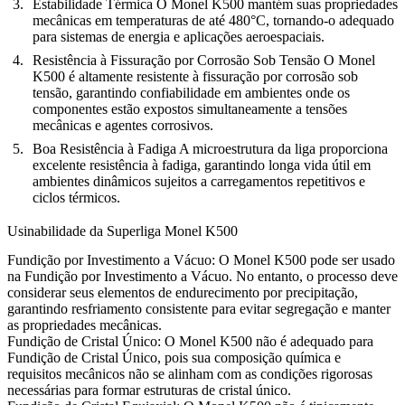
Estabilidade Térmica
O Monel K500 mantém suas propriedades
mecânicas em temperaturas de até 480°C, tornando-o adequado
para sistemas de energia e aplicações aeroespaciais.
Resistência à Fissuração por Corrosão Sob Tensão
O Monel
K500 é altamente resistente à fissuração por corrosão sob
tensão, garantindo confiabilidade em ambientes onde os
componentes estão expostos simultaneamente a tensões
mecânicas e agentes corrosivos.
Boa Resistência à Fadiga
A microestrutura da liga proporciona
excelente resistência à fadiga, garantindo longa vida útil em
ambientes dinâmicos sujeitos a carregamentos repetitivos e
ciclos térmicos.
Usinabilidade da Superliga Monel K500
Fundição por Investimento a Vácuo
:
O Monel K500 pode ser usado
na Fundição por Investimento a Vácuo. No entanto, o processo deve
considerar seus elementos de endurecimento por precipitação,
garantindo resfriamento consistente para evitar segregação e manter
as propriedades mecânicas.
Fundição de Cristal Único
:
O Monel K500 não é adequado para
Fundição de Cristal Único, pois sua composição química e
requisitos mecânicos não se alinham com as condições rigorosas
necessárias para formar estruturas de cristal único.