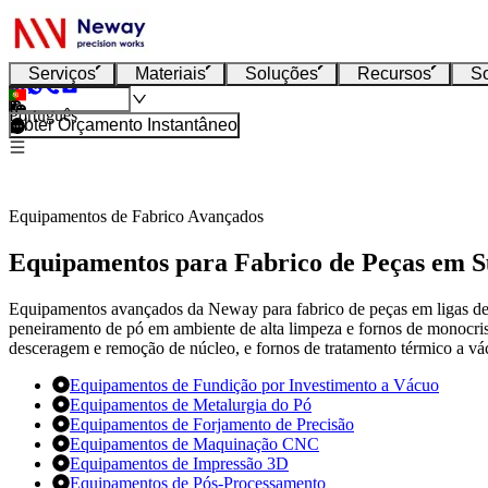
Serviços
Materiais
Soluções
Recursos
S
Português
Obter Orçamento Instantâneo
Equipamentos de Fabrico Avançados
Equipamentos para Fabrico de Peças em S
Equipamentos avançados da Neway para fabrico de peças em ligas d
peneiramento de pó em ambiente de alta limpeza e fornos de monocri
desceragem e remoção de núcleo, e fornos de tratamento térmico a vá
Equipamentos de Fundição por Investimento a Vácuo
Equipamentos de Metalurgia do Pó
Equipamentos de Forjamento de Precisão
Equipamentos de Maquinação CNC
Equipamentos de Impressão 3D
Equipamentos de Pós-Processamento