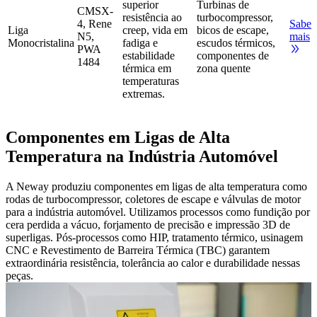
superior
Turbinas de
CMSX-
resistência ao
turbocompressor,
4, Rene
Saber
Liga
creep, vida em
bicos de escape,
N5,
mais
Monocristalina
fadiga e
escudos térmicos,
PWA
estabilidade
componentes de
1484
térmica em
zona quente
temperaturas
extremas.
Componentes em Ligas de Alta
Temperatura na Indústria Automóvel
A Neway produziu componentes em ligas de alta temperatura como
rodas de turbocompressor, coletores de escape e válvulas de motor
para a indústria automóvel. Utilizamos processos como fundição por
cera perdida a vácuo, forjamento de precisão e impressão 3D de
superligas. Pós-processos como HIP, tratamento térmico, usinagem
CNC e Revestimento de Barreira Térmica (TBC) garantem
extraordinária resistência, tolerância ao calor e durabilidade nessas
peças.