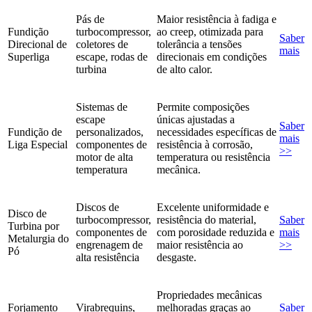
Pás de
Maior resistência à fadiga e
Fundição
turbocompressor,
ao creep, otimizada para
Saber
Direcional de
coletores de
tolerância a tensões
mais
Superliga
escape, rodas de
direcionais em condições
turbina
de alto calor.
Sistemas de
Permite composições
escape
únicas ajustadas a
Saber
Fundição de
personalizados,
necessidades específicas de
mais
Liga Especial
componentes de
resistência à corrosão,
>>
motor de alta
temperatura ou resistência
temperatura
mecânica.
Discos de
Excelente uniformidade e
Disco de
turbocompressor,
resistência do material,
Saber
Turbina por
componentes de
com porosidade reduzida e
mais
Metalurgia do
engrenagem de
maior resistência ao
>>
Pó
alta resistência
desgaste.
Propriedades mecânicas
Forjamento
Virabrequins,
melhoradas graças ao
Saber