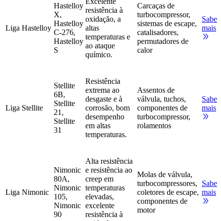
Excelente
Hastelloy
Carcaças de
resistência à
X,
turbocompressor,
oxidação, a
Saber
Hastelloy
sistemas de escape,
Liga Hastelloy
altas
mais
C-276,
catalisadores,
temperaturas e
Hastelloy
permutadores de
ao ataque
S
calor
químico.
Resistência
Stellite
extrema ao
Assentos de
6B,
desgaste e à
válvula, tuchos,
Saber
Stellite
Liga Stellite
corrosão, bom
componentes de
mais
21,
desempenho
turbocompressor,
Stellite
em altas
rolamentos
31
temperaturas.
Alta resistência
Nimonic
e resistência ao
Molas de válvula,
80A,
creep em
turbocompressores,
Saber
Nimonic
temperaturas
Liga Nimonic
coletores de escape,
mais
105,
elevadas,
componentes de
Nimonic
excelente
motor
90
resistência à