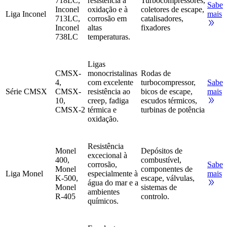
718LC,
resistência à
Turbocompressores,
Saber
Inconel
oxidação e à
coletores de escape,
Liga Inconel
mais
713LC,
corrosão em
catalisadores,
Inconel
altas
fixadores
738LC
temperaturas.
Ligas
CMSX-
monocristalinas
Rodas de
4,
com excelente
turbocompressor,
Saber
Série CMSX
CMSX-
resistência ao
bicos de escape,
mais
10,
creep, fadiga
escudos térmicos,
CMSX-2
térmica e
turbinas de potência
oxidação.
Resistência
Monel
Depósitos de
excecional à
400,
combustível,
corrosão,
Saber
Monel
componentes de
Liga Monel
especialmente à
mais
K-500,
escape, válvulas,
água do mar e a
Monel
sistemas de
ambientes
R-405
controlo.
químicos.