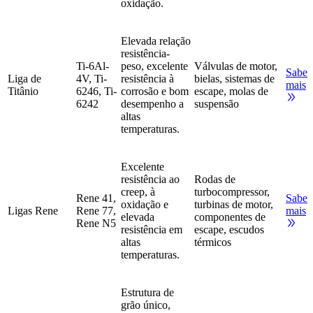
oxidação.
Elevada relação
resistência-
Ti-6Al-
peso, excelente
Válvulas de motor,
Saber
Liga de
4V, Ti-
resistência à
bielas, sistemas de
mais
Titânio
6246, Ti-
corrosão e bom
escape, molas de
6242
desempenho a
suspensão
altas
temperaturas.
Excelente
resistência ao
Rodas de
creep, à
turbocompressor,
Rene 41,
Saber
oxidação e
turbinas de motor,
Ligas Rene
Rene 77,
mais
elevada
componentes de
Rene N5
resistência em
escape, escudos
altas
térmicos
temperaturas.
Estrutura de
grão único,