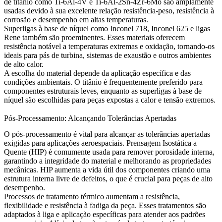
de titânio como
Ti-6Al-4V
e
Ti-6Al-2Sn-4Zr-6Mo
são amplamente
usadas devido à sua excelente relação resistência-peso, resistência à
corrosão e desempenho em altas temperaturas.
Superligas à base de níquel como
Inconel 718
,
Inconel 625
e
ligas
Rene
também são proeminentes. Esses materiais oferecem
resistência notável a temperaturas extremas e oxidação, tornando-os
ideais para pás de turbina, sistemas de exaustão e outros ambientes
de alto calor.
A escolha do material depende da aplicação específica e das
condições ambientais. O titânio é frequentemente preferido para
componentes estruturais leves, enquanto as superligas à base de
níquel são escolhidas para peças expostas a calor e tensão extremos.
Pós-Processamento: Alcançando Tolerâncias Apertadas
O pós-processamento é vital para alcançar as tolerâncias apertadas
exigidas para aplicações aeroespaciais.
Prensagem Isostática a
Quente (HIP)
é comumente usada para remover porosidade interna,
garantindo a integridade do material e melhorando as propriedades
mecânicas.
HIP aumenta a vida útil dos componentes
criando uma
estrutura interna livre de defeitos, o que é crucial para peças de alto
desempenho.
Processos de
tratamento térmico
aumentam a resistência,
flexibilidade e resistência à fadiga da peça. Esses tratamentos são
adaptados à liga e aplicação específicas para atender aos padrões