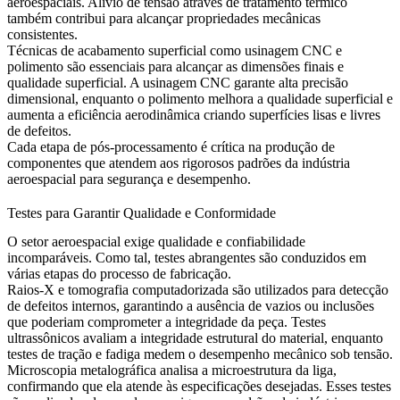
aeroespaciais.
Alívio de tensão através de tratamento térmico
também contribui para alcançar propriedades mecânicas
consistentes.
Técnicas de acabamento superficial como
usinagem CNC
e
polimento são essenciais para alcançar as dimensões finais e
qualidade superficial. A usinagem CNC garante alta precisão
dimensional, enquanto o
polimento melhora a qualidade superficial
e
aumenta a eficiência aerodinâmica criando superfícies lisas e livres
de defeitos.
Cada etapa de pós-processamento é crítica na produção de
componentes que atendem aos rigorosos padrões da indústria
aeroespacial para segurança e desempenho.
Testes para Garantir Qualidade e Conformidade
O setor aeroespacial exige qualidade e confiabilidade
incomparáveis. Como tal,
testes abrangentes
são conduzidos em
várias etapas do processo de fabricação.
Raios-X
e
tomografia computadorizada
são utilizados para detecção
de defeitos internos, garantindo a ausência de vazios ou inclusões
que poderiam comprometer a integridade da peça.
Testes
ultrassônicos
avaliam a integridade estrutural do material, enquanto
testes de tração e fadiga
medem o desempenho mecânico sob tensão.
Microscopia metalográfica
analisa a microestrutura da liga,
confirmando que ela atende às especificações desejadas. Esses testes