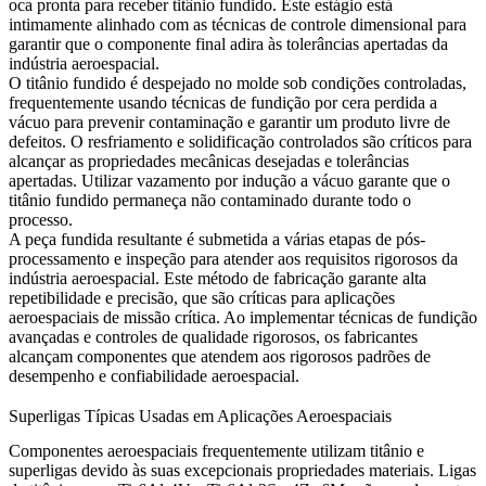
oca pronta para receber titânio fundido. Este estágio está
intimamente alinhado com as
técnicas de controle dimensional
para
garantir que o componente final adira às tolerâncias apertadas da
indústria aeroespacial.
O titânio fundido é despejado no molde sob condições controladas,
frequentemente usando técnicas de fundição por cera perdida a
vácuo para prevenir contaminação e garantir um produto livre de
defeitos. O resfriamento e solidificação controlados são críticos para
alcançar as propriedades mecânicas desejadas e tolerâncias
apertadas. Utilizar
vazamento por indução a vácuo
garante que o
titânio fundido permaneça não contaminado durante todo o
processo.
A peça fundida resultante é submetida a várias etapas de pós-
processamento e inspeção para atender aos requisitos rigorosos da
indústria aeroespacial. Este método de fabricação garante alta
repetibilidade e precisão, que são críticas para aplicações
aeroespaciais de missão crítica. Ao implementar
técnicas de fundição
avançadas
e controles de qualidade rigorosos, os fabricantes
alcançam componentes que atendem aos rigorosos padrões de
desempenho e confiabilidade aeroespacial.
Superligas Típicas Usadas em Aplicações Aeroespaciais
Componentes aeroespaciais frequentemente utilizam titânio e
superligas devido às suas excepcionais propriedades materiais. Ligas