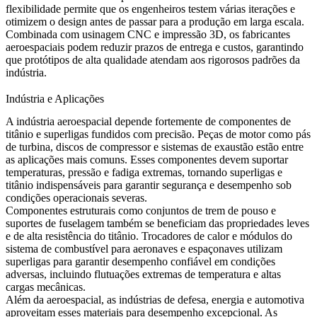
flexibilidade permite que os engenheiros testem várias iterações e
otimizem o design antes de passar para a produção em larga escala.
Combinada com usinagem CNC e impressão 3D, os fabricantes
aeroespaciais podem reduzir prazos de entrega e custos, garantindo
que protótipos de alta qualidade atendam aos rigorosos padrões da
indústria.
Indústria e Aplicações
A
indústria aeroespacial
depende fortemente de componentes de
titânio e superligas fundidos com precisão. Peças de motor como pás
de turbina, discos de compressor e sistemas de exaustão estão entre
as aplicações mais comuns. Esses componentes devem suportar
temperaturas, pressão e fadiga extremas, tornando
superligas e
titânio
indispensáveis para garantir segurança e desempenho sob
condições operacionais severas.
Componentes estruturais como conjuntos de trem de pouso e
suportes de fuselagem também se beneficiam das propriedades leves
e de alta resistência do titânio.
Trocadores de calor
e
módulos do
sistema de combustível
para aeronaves e espaçonaves utilizam
superligas para garantir desempenho confiável em condições
adversas, incluindo flutuações extremas de temperatura e altas
cargas mecânicas.
Além da aeroespacial, as indústrias de
defesa
,
energia
e
automotiva
aproveitam esses materiais para desempenho excepcional. As