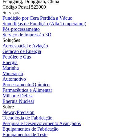
Fenggang, Dongguan, China
Código Postal 523000
Serviços
Fundição por Cera Perdida a Vácuo
Superligas de Fundição (Alta Temperatura)
Pós-processamento
Serviço de Impressão 3D
Soluções
Aeroespacial e Aviação
Geração de Energia
Petróleo e Gás
Energia
Marinha
Mineração
Automotivo
Processamento Químico
Farmacêutica e Alimentar
Militar e Defesa
Energia Nuclear
Sobre
NewayPrecision
Tecnologia de Fabricação
Pesquisa e Desenvolvimento Avançados
Equipamentos de Fabricação
Equipamentos de Teste