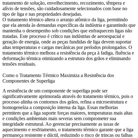
tratamento de solução, envelhecimento, recozimento, têmpera e
alívio de tensões, são cuidadosamente selecionados com base no
tipo de liga e nas propriedades desejadas.
O tratamento térmico altera o arranjo atômico da liga, permitindo
que ela atenda às demandas específicas da indústria e garantindo que
mantenha o desempenho sob condições que enfraquecem ligas não
tratadas. Este processo é crítico nas indústrias de
aeroespacial e
geração de energia
, onde as peças fundidas de liga devem suportar
altas temperaturas e cargas mecânicas por períodos prolongados. O
tratamento térmico melhora a resistência da peça à fadiga, fluência e
deformação térmica otimizando a estrutura dos grãos e eliminando
tensões residuais.
Como o Tratamento Térmico Maximiza a Resistência dos
Componentes de Superliga
A resistência de um componente de superliga pode ser
significativamente aprimorada através do tratamento térmico, pois o
processo alinha os contornos dos grãos, refina a microestrutura e
homogeneíza a composição interna da liga. Essas melhorias
permitem que a liga suporte forças maiores, temperaturas mais altas
e condições ambientais mais severas sem comprometer sua
integridade estrutural. Ao gerenciar precisamente as taxas de
aquecimento e resfriamento, o
tratamento térmico
garante que a liga
permaneça resistente e dúctil, reduzindo o risco de trincas ou falhas