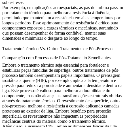
sob estresse.
Por exemplo, em aplicações aeroespaciais, as pás de turbina passam
por tratamento térmico para melhorar a
resistência à fluência
,
permitindo que mantenham a resistência em altas temperaturas por
longos períodos. Esse aprimoramento de resistência é crítico para
componentes expostos a cargas térmicas e mecânicas, garantindo
que possam desempenhar de forma confiável, manter suas
dimensões e minimizar o desgaste ao longo do tempo.
Tratamento Térmico Vs. Outros Tratamentos de Pós-Processo
Comparação com Processos de Pós-Tratamento Semelhantes
Embora o tratamento térmico seja essencial para fortalecer e
estabilizar peças fundidas de superliga, outros tratamentos de pós-
processo também desempenham papéis importantes. O
prensagem
isostática a quente (HIP)
, por exemplo, aplica alta temperatura e
pressão para reduzir a porosidade e aumentar a densidade dentro da
liga. Este processo é valioso para melhorar a durabilidade do
componente, mas não alcança as transformações estruturais obtidas
através do tratamento térmico. O
revestimento de superfície
, outro
pós-processo, melhora a resistência à corrosão aplicando camadas
protetoras ao exterior da liga. Embora benéfico para proteção
superficial, os revestimentos não impactam as propriedades
mecânicas centrais do material como o tratamento térmico.
Além disso, a
usinagem CNC
refina as dimensões físicas da liga,