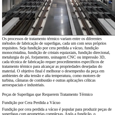
Os processos de tratamento térmico variam entre os diferentes
métodos de fabricação de superligas, cada um com seus próprios
requisitos. Seja
fundição por cera perdida a vácuo
,
fundição
monocristalina
,
fundição de cristais equiaxiais
,
fundição direcional
,
metalurgia do pó
,
forjamento
,
usinagem CNC
ou
impressão 3D
,
cada técnica de fabricação requer procedimentos específicos de
tratamento térmico para alcançar as propriedades desejadas do
material. O objetivo final é melhorar o desempenho da peça em
ambientes de alta tensão e alta temperatura, como
motores de
turbina
,
câmaras de combustão
e outras aplicações críticas
aeroespaciais e industriais.
Peças de Superligas que Requerem Tratamento Térmico
Fundição por Cera Perdida a Vácuo
Fundição por cera perdida a vácuo
é popular para produzir peças de
superligas com geometrias complexas. Após a fundição, o