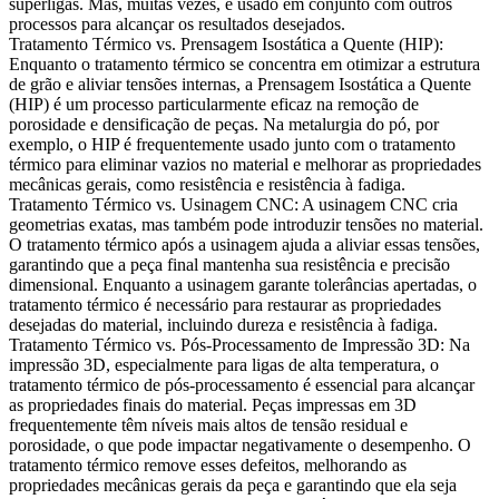
superligas. Mas, muitas vezes, é usado em conjunto com outros
processos para alcançar os resultados desejados.
Tratamento Térmico vs. Prensagem Isostática a Quente (HIP):
Enquanto o tratamento térmico se concentra em otimizar a estrutura
de grão e aliviar tensões internas, a
Prensagem Isostática a Quente
(HIP)
é um processo particularmente eficaz na remoção de
porosidade e densificação de peças. Na metalurgia do pó, por
exemplo, o HIP é frequentemente usado junto com o tratamento
térmico para eliminar vazios no material e melhorar as propriedades
mecânicas gerais, como resistência e resistência à fadiga.
Tratamento Térmico vs. Usinagem CNC:
A usinagem CNC cria
geometrias exatas, mas também pode introduzir tensões no material.
O
tratamento térmico após a usinagem
ajuda a aliviar essas tensões,
garantindo que a peça final mantenha sua resistência e precisão
dimensional. Enquanto a usinagem garante tolerâncias apertadas, o
tratamento térmico é necessário para restaurar as propriedades
desejadas do material, incluindo dureza e resistência à fadiga.
Tratamento Térmico vs. Pós-Processamento de Impressão 3D:
Na
impressão 3D, especialmente para ligas de alta temperatura, o
tratamento térmico de pós-processamento é essencial para alcançar
as propriedades finais do material. Peças impressas em 3D
frequentemente têm níveis mais altos de tensão residual e
porosidade, o que pode impactar negativamente o desempenho. O
tratamento térmico
remove esses defeitos, melhorando as
propriedades mecânicas gerais da peça e garantindo que ela seja