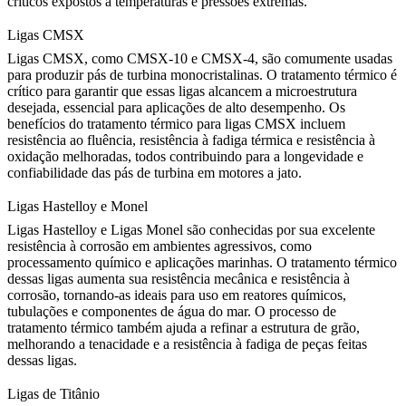
críticos expostos a temperaturas e pressões extremas.
Ligas CMSX
Ligas CMSX
, como
CMSX-10
e
CMSX-4
, são comumente usadas
para produzir pás de turbina monocristalinas. O tratamento térmico é
crítico para garantir que essas ligas alcancem a microestrutura
desejada, essencial para aplicações de alto desempenho. Os
benefícios do tratamento térmico para ligas CMSX incluem
resistência ao fluência, resistência à fadiga térmica e resistência à
oxidação melhoradas, todos contribuindo para a longevidade e
confiabilidade das pás de turbina em motores a jato.
Ligas Hastelloy e Monel
Ligas Hastelloy
e
Ligas Monel
são conhecidas por sua excelente
resistência à corrosão em ambientes agressivos, como
processamento químico e aplicações marinhas. O tratamento térmico
dessas ligas aumenta sua resistência mecânica e resistência à
corrosão, tornando-as ideais para uso em reatores químicos,
tubulações e componentes de água do mar. O processo de
tratamento térmico também ajuda a refinar a estrutura de grão,
melhorando a tenacidade e a resistência à fadiga de peças feitas
dessas ligas.
Ligas de Titânio