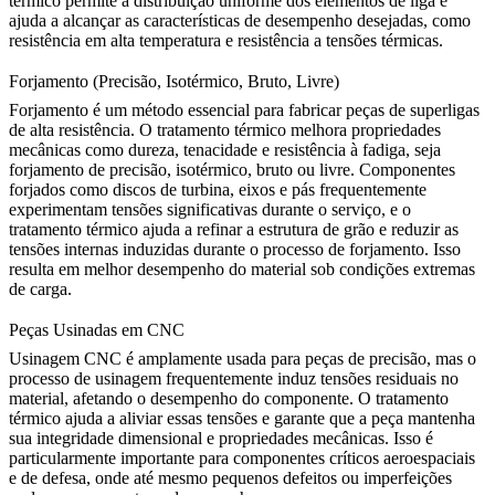
térmico permite a distribuição uniforme dos elementos de liga e
ajuda a alcançar as características de desempenho desejadas, como
resistência em alta temperatura e resistência a tensões térmicas.
Forjamento (Precisão, Isotérmico, Bruto, Livre)
Forjamento
é um método essencial para fabricar peças de superligas
de alta resistência. O tratamento térmico melhora propriedades
mecânicas como dureza, tenacidade e resistência à fadiga, seja
forjamento de precisão, isotérmico, bruto ou livre. Componentes
forjados como discos de turbina, eixos e pás frequentemente
experimentam tensões significativas durante o serviço, e o
tratamento térmico ajuda a refinar a estrutura de grão e reduzir as
tensões internas induzidas durante o processo de forjamento. Isso
resulta em melhor desempenho do material sob condições extremas
de carga.
Peças Usinadas em CNC
Usinagem CNC
é amplamente usada para peças de precisão, mas o
processo de usinagem frequentemente induz tensões residuais no
material, afetando o desempenho do componente. O tratamento
térmico ajuda a aliviar essas tensões e garante que a peça mantenha
sua integridade dimensional e propriedades mecânicas. Isso é
particularmente importante para componentes críticos aeroespaciais
e de defesa, onde até mesmo pequenos defeitos ou imperfeições