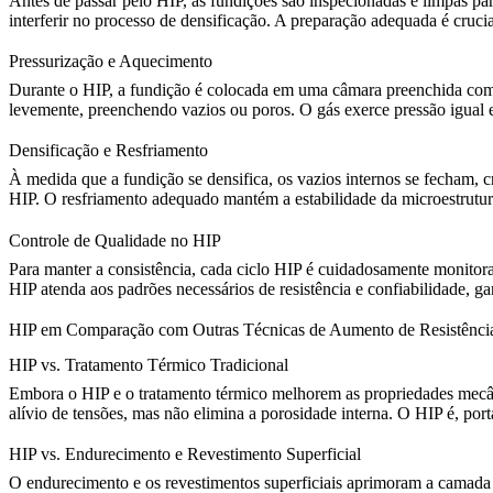
Antes de passar pelo HIP, as fundições são inspecionadas e limpas par
interferir no processo de densificação. A preparação adequada é crucia
Pressurização e Aquecimento
Durante o HIP, a fundição é colocada em uma câmara preenchida com gás
levemente, preenchendo vazios ou poros. O
gás exerce pressão igual
e
Densificação e Resfriamento
À medida que a fundição se densifica, os vazios internos se fecham, cr
HIP. O
resfriamento adequado mantém a estabilidade da microestrutu
Controle de Qualidade no HIP
Para manter a consistência, cada ciclo HIP é cuidadosamente monitora
HIP atenda aos padrões necessários de resistência e confiabilidade, 
HIP em Comparação com Outras Técnicas de Aumento de Resistênci
HIP vs. Tratamento Térmico Tradicional
Embora o HIP e o tratamento térmico melhorem as propriedades mecânic
alívio de tensões
, mas não elimina a porosidade interna. O HIP é, por
HIP vs. Endurecimento e Revestimento Superficial
O endurecimento e os revestimentos superficiais aprimoram a camada 