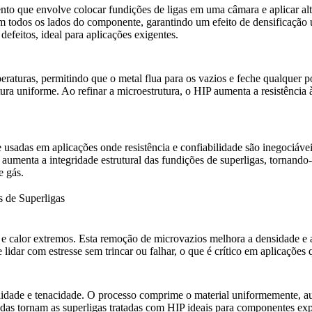
o que envolve colocar fundições de ligas em uma câmara e aplicar al
m todos os lados do componente, garantindo um efeito de densificação u
defeitos, ideal para aplicações exigentes.
raturas, permitindo que o metal flua para os vazios e feche qualquer p
ura uniforme. Ao refinar a microestrutura,
o HIP aumenta a resistência 
e usadas em aplicações onde resistência e confiabilidade são inegociáv
aumenta a integridade estrutural das fundições de superligas
, tornando
e gás.
s de Superligas
e calor extremos. Esta remoção de microvazios melhora a densidade e a 
 lidar com estresse sem trincar ou falhar, o que é crítico em aplicações
ilidade e tenacidade. O processo comprime o material uniformemente, a
adas
tornam as superligas tratadas com HIP ideais para componentes expo