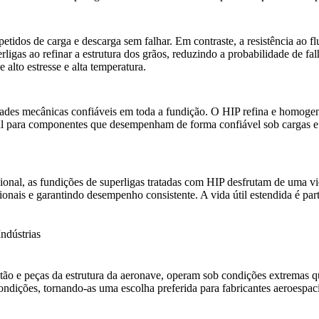
petidos de carga e descarga sem falhar. Em contraste, a resistência ao f
ligas ao refinar a estrutura dos grãos, reduzindo a probabilidade de fal
 alto estresse e alta temperatura.
dades mecânicas confiáveis em toda a fundição. O HIP refina e homogene
ial para componentes que desempenham de forma confiável sob cargas e 
nsional, as fundições de superligas tratadas com HIP desfrutam de uma v
cionais e garantindo desempenho consistente. A
vida útil estendida
é par
ndústrias
ão e peças da estrutura da aeronave, operam sob condições extremas qu
ondições, tornando-as uma escolha preferida para fabricantes aeroespa