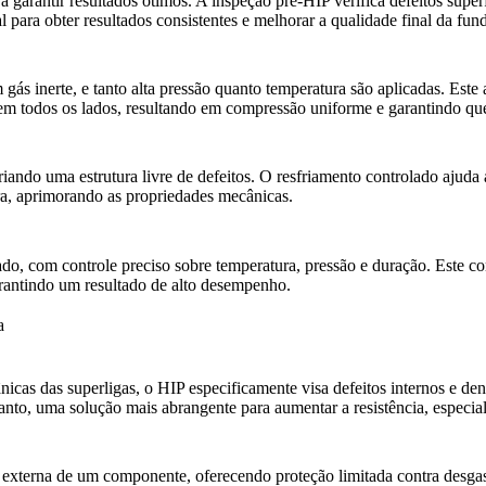
a garantir resultados ótimos. A
inspeção pré-HIP
verifica defeitos supe
l para obter resultados consistentes e melhorar a qualidade final da fun
 inerte, e tanto alta pressão quanto temperatura são aplicadas. Este a
m todos os lados, resultando em compressão uniforme e garantindo que
iando uma estrutura livre de defeitos. O resfriamento controlado ajuda a
ra
, aprimorando as propriedades mecânicas.
do, com controle preciso sobre temperatura, pressão e duração. Este
co
garantindo um resultado de alto desempenho.
a
as das superligas, o HIP especificamente visa defeitos internos e dens
tanto, uma solução mais abrangente para aumentar a resistência, espec
externa de um componente, oferecendo proteção limitada contra desgast