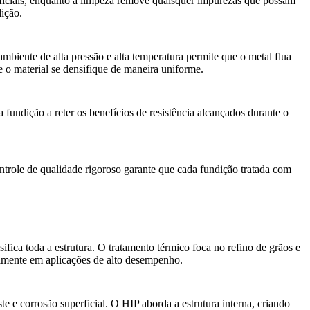
rficiais, enquanto a limpeza remove quaisquer impurezas que possam
dição.
mbiente de alta pressão e alta temperatura permite que o metal flua
 o material se densifique de maneira uniforme.
 fundição a reter os benefícios de resistência alcançados durante o
ntrole de qualidade rigoroso
garante que cada fundição tratada com
ifica toda a estrutura. O
tratamento térmico foca no refino de grãos e
ialmente em aplicações de alto desempenho.
e e corrosão superficial. O
HIP aborda a estrutura interna
, criando