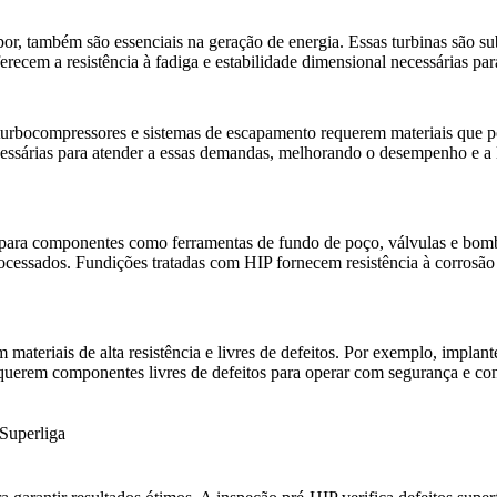
apor, também são essenciais na
geração de energia
. Essas turbinas são s
recem a resistência à fadiga e estabilidade dimensional necessárias pa
turbocompressores e sistemas de escapamento requerem materiais que p
necessárias para atender a essas demandas, melhorando o desempenho e 
P para componentes como
ferramentas de fundo de poço
, válvulas e bom
ocessados. Fundições tratadas com HIP fornecem resistência à corrosão 
m materiais de alta resistência e livres de defeitos. Por exemplo, impl
erem componentes livres de defeitos para operar com segurança e conf
Superliga