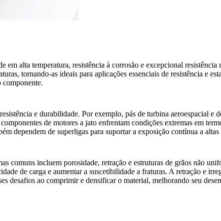
e em alta temperatura, resistência à corrosão e excepcional resistência
aturas, tornando-as ideais para aplicações essenciais de resistência e es
do componente.
sistência e durabilidade. Por exemplo, pás de turbina aeroespacial e d
 componentes de motores a jato enfrentam condições extremas em termos
bém dependem de superligas para suportar a exposição contínua a altas t
mas comuns incluem porosidade, retração e estruturas de grãos não uni
dade de carga e aumentar a suscetibilidade a fraturas. A retração e irr
es desafios ao comprimir e densificar o material, melhorando seu des