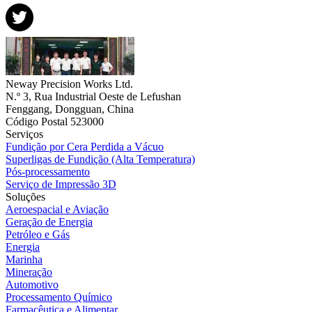
Neway Precision Works Ltd.
N.º 3, Rua Industrial Oeste de Lefushan
Fenggang, Dongguan, China
Código Postal 523000
Serviços
Fundição por Cera Perdida a Vácuo
Superligas de Fundição (Alta Temperatura)
Pós-processamento
Serviço de Impressão 3D
Soluções
Aeroespacial e Aviação
Geração de Energia
Petróleo e Gás
Energia
Marinha
Mineração
Automotivo
Processamento Químico
Farmacêutica e Alimentar