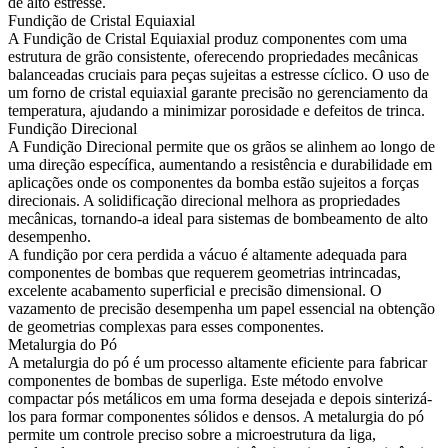
de alto estresse.
Fundição de Cristal Equiaxial
A Fundição de Cristal Equiaxial produz componentes com uma
estrutura de grão consistente, oferecendo propriedades mecânicas
balanceadas cruciais para peças sujeitas a estresse cíclico. O uso de
um
forno de cristal equiaxial
garante precisão no gerenciamento da
temperatura, ajudando a minimizar porosidade e defeitos de trinca.
Fundição Direcional
A Fundição Direcional permite que os grãos se alinhem ao longo de
uma direção específica, aumentando a resistência e durabilidade em
aplicações onde os componentes da bomba estão sujeitos a forças
direcionais. A solidificação direcional melhora as propriedades
mecânicas, tornando-a ideal para sistemas de bombeamento de alto
desempenho.
A fundição por cera perdida a vácuo é altamente adequada para
componentes de bombas que requerem geometrias intrincadas,
excelente acabamento superficial e precisão dimensional. O
vazamento de precisão
desempenha um papel essencial na obtenção
de geometrias complexas para esses componentes.
Metalurgia do Pó
A metalurgia do pó é um processo altamente eficiente para fabricar
componentes de bombas de superliga. Este método envolve
compactar pós metálicos em uma forma desejada e depois sinterizá-
los para formar componentes sólidos e densos. A metalurgia do pó
permite um controle preciso sobre a microestrutura da liga,