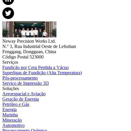
Neway Precision Works Ltd.
N.º 3, Rua Industrial Oeste de Lefushan
Fenggang, Dongguan, China
Código Postal 523000
Serviços
Fundição por Cera Perdida a Vácuo
Superligas de Fundição (Alta Temperatura)
Pós-processamento
Serviço de Impressão 3D
Soluções
Aeroespacial e Aviação
Geração de Energia
Petróleo e Gás
Energia
Marinha
Mineração
Automotivo
Processamento Químico