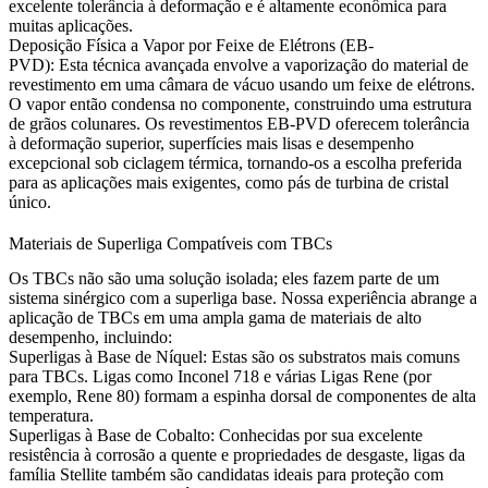
excelente tolerância à deformação e é altamente econômica para
muitas aplicações.
Deposição Física a Vapor por Feixe de Elétrons (EB-
PVD):
Esta técnica avançada envolve a vaporização do material de
revestimento em uma câmara de vácuo usando um feixe de elétrons.
O vapor então condensa no componente, construindo uma estrutura
de grãos colunares. Os revestimentos EB-PVD oferecem tolerância
à deformação superior, superfícies mais lisas e desempenho
excepcional sob ciclagem térmica, tornando-os a escolha preferida
para as aplicações mais exigentes, como pás de turbina de
cristal
único
.
Materiais de Superliga Compatíveis com TBCs
Os TBCs não são uma solução isolada; eles fazem parte de um
sistema sinérgico com a superliga base. Nossa experiência abrange a
aplicação de TBCs em uma ampla gama de materiais de alto
desempenho, incluindo:
Superligas à Base de Níquel:
Estas são os substratos mais comuns
para TBCs. Ligas como
Inconel 718
e várias
Ligas Rene
(por
exemplo,
Rene 80
) formam a espinha dorsal de componentes de alta
temperatura.
Superligas à Base de Cobalto:
Conhecidas por sua excelente
resistência à corrosão a quente e propriedades de desgaste, ligas da
família Stellite
também são candidatas ideais para proteção com