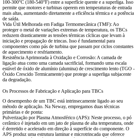
100-300°C (180-540°F) entre a superfície quente e a superliga. Isso
permite que motores e turbinas operem em temperaturas de entrada
mais altas, aumentando diretamente a eficiência térmica e a potência
de saída.
Vida Útil Melhorada em Fadiga Termomecânica (TMF):
Ao
proteger o metal de variações extremas de temperatura, os TBCs
reduzem drasticamente as tensões térmicas cíclicas que levam à
iniciação e propagação de trincas. Isso é fundamental para
componentes como pás de turbina que passam por ciclos constantes
de aquecimento e resfriamento.
Resistência Aprimorada à Oxidação e Corrosão:
A camada de
ligação atua como uma camada sacrificial, formando uma escala
estável de óxido de alumínio (alumina) de crescimento lento (TGO -
Óxido Crescido Termicamente) que protege a superliga subjacente
da degradação.
Os Processos de Fabricação e Aplicação para TBCs
O desempenho de um TBC está intrinsecamente ligado ao seu
método de aplicação. Na Neway, empregamos duas técnicas
primárias e de ponta:
Pulverização por Plasma Atmosférico (APS):
Neste processo, o pó
cerâmico é injetado em um jato de plasma de alta temperatura, onde
é derretido e acelerado em direção à superfície do componente. O
APS produz uma estrutura laminar e microtrincada que oferece