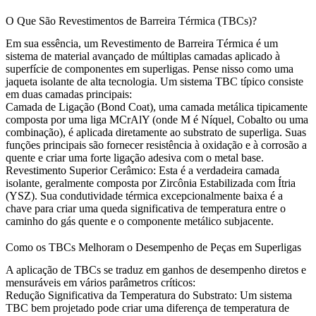
O Que São Revestimentos de Barreira Térmica (TBCs)?
Em sua essência, um Revestimento de Barreira Térmica é um
sistema de material avançado de múltiplas camadas aplicado à
superfície de componentes em superligas. Pense nisso como uma
jaqueta isolante de alta tecnologia. Um sistema TBC típico consiste
em duas camadas principais:
Camada de Ligação (Bond Coat),
uma camada metálica tipicamente
composta por uma liga MCrAlY (onde M é Níquel, Cobalto ou uma
combinação), é aplicada diretamente ao
substrato de superliga
. Suas
funções principais são fornecer resistência à oxidação e à corrosão a
quente e criar uma forte ligação adesiva com o metal base.
Revestimento Superior Cerâmico:
Esta é a verdadeira camada
isolante, geralmente composta por Zircônia Estabilizada com Ítria
(YSZ). Sua condutividade térmica excepcionalmente baixa é a
chave para criar uma queda significativa de temperatura entre o
caminho do gás quente e o componente metálico subjacente.
Como os TBCs Melhoram o Desempenho de Peças em Superligas
A aplicação de TBCs se traduz em ganhos de desempenho diretos e
mensuráveis em vários parâmetros críticos:
Redução Significativa da Temperatura do Substrato:
Um sistema
TBC bem projetado pode criar uma diferença de temperatura de