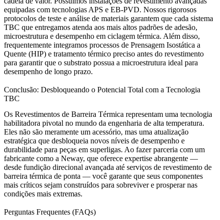
cadeia de valor. Possuímos instalações de revestimento avançadas
equipadas com tecnologias APS e EB-PVD. Nossos rigorosos
protocolos de
teste e análise de materiais
garantem que cada sistema
TBC que entregamos atenda aos mais altos padrões de adesão,
microestrutura e desempenho em ciclagem térmica. Além disso,
frequentemente integramos processos de
Prensagem Isostática a
Quente (HIP)
e
tratamento térmico
preciso antes do revestimento
para garantir que o substrato possua a microestrutura ideal para
desempenho de longo prazo.
Conclusão: Desbloqueando o Potencial Total com a Tecnologia
TBC
Os Revestimentos de Barreira Térmica representam uma tecnologia
habilitadora pivotal no mundo da engenharia de alta temperatura.
Eles não são meramente um acessório, mas uma atualização
estratégica que desbloqueia novos níveis de desempenho e
durabilidade para
peças em superligas
. Ao fazer parceria com um
fabricante como a Neway, que oferece expertise abrangente —
desde
fundição direcional
avançada até
serviços de revestimento de
barreira térmica
de ponta — você garante que seus componentes
mais críticos sejam construídos para sobreviver e prosperar nas
condições mais extremas.
Perguntas Frequentes (FAQs)