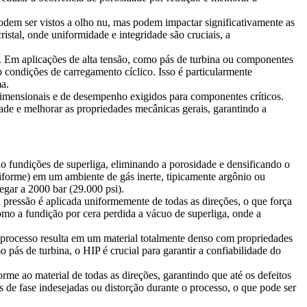
podem ser vistos a olho nu, mas podem impactar significativamente as
istal
, onde uniformidade e integridade são cruciais, a
a. Em aplicações de alta tensão, como
pás de turbina
ou componentes
condições de carregamento cíclico. Isso é particularmente
ma.
 dimensionais e de desempenho exigidos para componentes críticos.
ade e melhorar as propriedades mecânicas gerais, garantindo a
do
fundições de superliga
, eliminando a porosidade e densificando o
niforme) em um ambiente de gás inerte, tipicamente argônio ou
gar a 2000 bar (29.000 psi).
a pressão é aplicada uniformemente de todas as direções, o que força
como a
fundição por cera perdida a vácuo de superliga
, onde a
 processo resulta em um material totalmente denso com propriedades
omo
pás de turbina
, o HIP é crucial para garantir a confiabilidade do
rme ao material de todas as direções, garantindo que até os defeitos
 de fase indesejadas ou distorção durante o processo, o que pode ser