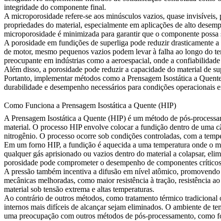
integridade do componente final.
A
microporosidade
refere-se aos minúsculos vazios, quase invisíveis
propriedades do material, especialmente em aplicações de alto des
microporosidade é minimizada para garantir que o componente possa
A porosidade em fundições de superliga pode reduzir drasticamente a r
de motor, mesmo pequenos vazios podem levar à falha ao longo do tem
preocupante em indústrias como a
aeroespacial
, onde a confiabilidad
Além disso, a porosidade pode reduzir a capacidade do material de su
Portanto, implementar métodos como a Prensagem Isostática a Quente (
durabilidade e desempenho necessários para condições operacionais e
Como Funciona a Prensagem Isostática a Quente (HIP)
A Prensagem Isostática a Quente (HIP) é um método de pós-processam
material. O processo HIP envolve colocar a fundição dentro de uma câm
nitrogênio. O processo ocorre sob condições controladas, com a temp
Em um
forno HIP
, a fundição é aquecida a uma temperatura onde o ma
qualquer gás aprisionado ou vazios dentro do material a colapsar, el
porosidade pode comprometer o desempenho de componentes críticos
A pressão também incentiva a difusão em nível atômico, promovendo u
mecânicas melhoradas, como maior resistência à tração, resistência a
material sob tensão extrema e altas temperaturas.
Ao contrário de outros métodos, como tratamento térmico tradicional o
internos mais difíceis de alcançar sejam eliminados. O ambiente de t
uma preocupação com outros métodos de pós-processamento, como
f