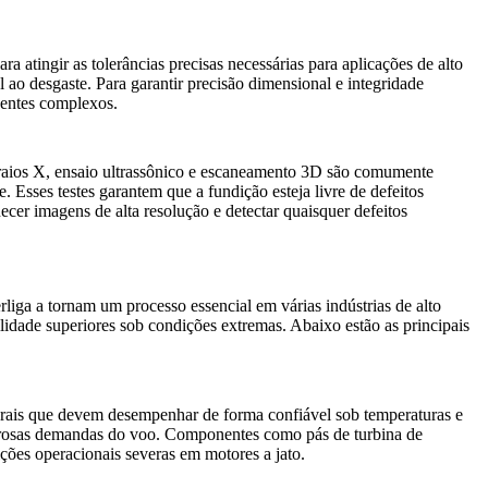
atingir as tolerâncias precisas necessárias para aplicações de alto
l ao desgaste. Para garantir
precisão dimensional
e integridade
nentes complexos.
 raios X, ensaio ultrassônico e escaneamento 3D são comumente
. Esses testes garantem que a fundição esteja livre de defeitos
er imagens de alta resolução e detectar quaisquer defeitos
liga a tornam um processo essencial em várias indústrias de alto
idade superiores sob condições extremas. Abaixo estão as principais
urais que devem desempenhar de forma confiável sob temperaturas e
rigorosas demandas do voo. Componentes como
pás de turbina de
ções operacionais severas em motores a jato.