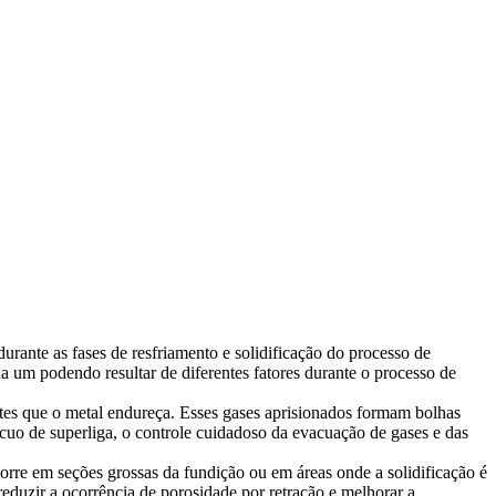
urante as fases de resfriamento e solidificação do processo de
da um podendo resultar de diferentes fatores durante o
processo de
tes que o metal endureça. Esses gases aprisionados formam bolhas
ácuo
de superliga, o controle cuidadoso da evacuação de gases e das
orre em seções grossas da fundição ou em áreas onde a solidificação é
reduzir a ocorrência de porosidade por retração e melhorar a