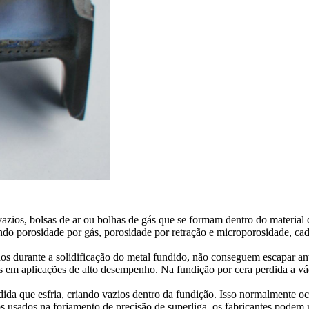
zios, bolsas de ar ou bolhas de gás que se formam dentro do material d
indo porosidade por gás, porosidade por retração e microporosidade, ca
os durante a solidificação do metal fundido, não conseguem escapar an
as em aplicações de alto desempenho. Na
fundição por cera perdida a v
ida que esfria, criando vazios dentro da fundição. Isso normalmente oc
os usados na
forjamento de precisão de superliga
, os fabricantes podem 