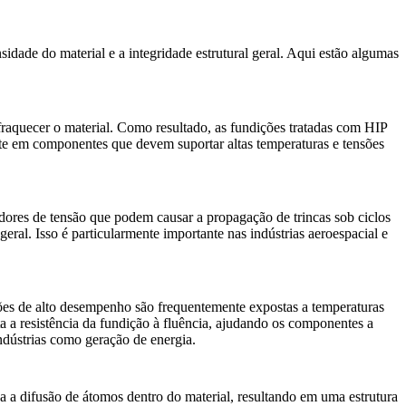
dade do material e a integridade estrutural geral. Aqui estão algumas
fraquecer o material. Como resultado, as fundições tratadas com HIP
ente em componentes que devem suportar altas temperaturas e tensões
adores de tensão que podem causar a propagação de trincas sob ciclos
eral. Isso é particularmente importante nas indústrias
aeroespacial
e
ções de alto desempenho são frequentemente expostas a temperaturas
a a resistência da fundição à fluência, ajudando os componentes a
indústrias como
geração de energia
.
 a difusão de átomos dentro do material, resultando em uma estrutura