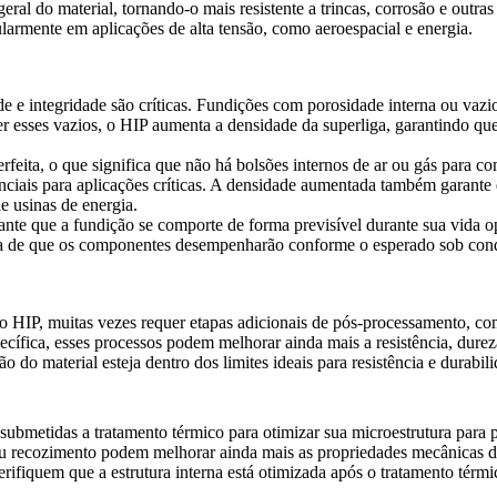
l geral do material, tornando-o mais resistente a trincas, corrosão e o
ularmente em aplicações de alta tensão, como
aeroespacial
e
energia
.
e integridade são críticas. Fundições com porosidade interna ou vazios 
r esses vazios, o
HIP
aumenta a densidade da superliga, garantindo que
eita, o que significa que não há bolsões internos de ar ou gás para com
ciais para aplicações críticas. A densidade aumentada também garante q
 usinas de energia.
rante que a fundição se comporte de forma previsível durante sua vida 
iança de que os componentes desempenharão conforme o esperado sob con
 HIP, muitas vezes requer etapas adicionais de pós-processamento, co
ecífica, esses processos podem melhorar ainda mais a resistência, durez
 do material esteja dentro dos limites ideais para resistência e durabili
ubmetidas a tratamento térmico para otimizar sua microestrutura para p
u recozimento podem melhorar ainda mais as propriedades mecânicas do
erifiquem que a estrutura interna está otimizada após o tratamento té