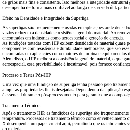
de grãos mais fina e consistente. Isso melhora a integridade estrutura
desempenha de forma mais confiável ao longo de sua vida útil, partic
Efeito na Densidade e Integridade da Superliga
As superligas são frequentemente usadas em aplicações onde densidade 
vazios reduzem a densidade e resistência geral do material. Ao remove
encontradas em indústrias como
aeroespacial
e geração de energia.
As fundições tratadas com HIP exibem densidade de material quase perf
componentes com resistência e durabilidade melhoradas, que são essen
encontradas em aplicações como
motores de turbina
e equipamentos de
Além disso, o HIP melhora a consistência geral do material, o que ga
aeroespacial
, essa previsibilidade é inestimável, pois fornece conf
Processo e Testes Pós-HIP
Uma vez que uma fundição de superliga tenha passado pelo tratamento
atingir as propriedades finais desejadas. Dependendo da aplicação esp
é essencial durante o pós-processamento para garantir que a composição
Tratamento Térmico:
Após o tratamento HIP, as fundições de superliga são frequentemente s
temperatura. Processos de tratamento térmico como envelhecimento o
X
desempenha um papel crucial aqui, permitindo que os fabricantes v
do material.