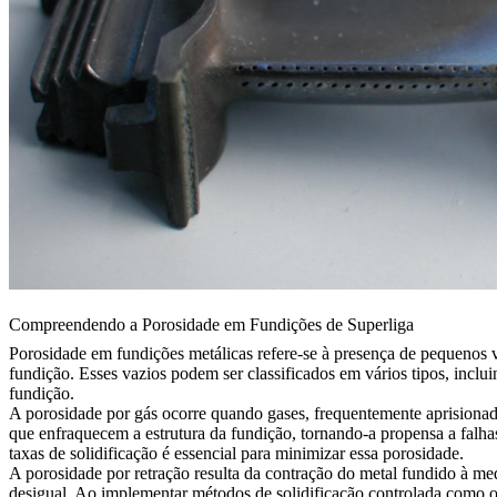
Compreendendo a Porosidade em Fundições de Superliga
Porosidade em fundições metálicas refere-se à presença de pequenos va
fundição. Esses vazios podem ser classificados em vários tipos, inclu
fundição
.
A
porosidade por gás
ocorre quando gases, frequentemente aprisionad
que enfraquecem a estrutura da fundição, tornando-a propensa a falh
taxas de solidificação é essencial para minimizar essa porosidade.
A
porosidade por retração
resulta da contração do metal fundido à med
desigual. Ao implementar métodos de solidificação controlada como 