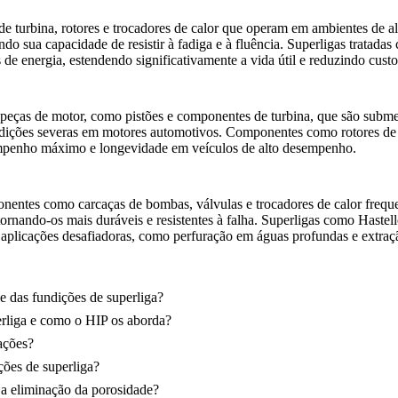
 de turbina, rotores e trocadores de calor que operam em ambientes de 
o sua capacidade de resistir à fadiga e à fluência. Superligas tratad
 de energia, estendendo significativamente a vida útil e reduzindo cus
ças de motor, como pistões e componentes de turbina, que são submeti
condições severas em motores automotivos. Componentes como
rotores de
esempenho máximo e longevidade em veículos de alto desempenho.
onentes como carcaças de bombas, válvulas e trocadores de calor freq
 tornando-os mais duráveis e resistentes à falha. Superligas como Has
a aplicações desafiadoras, como perfuração em águas profundas e extraç
 das fundições de superliga?
erliga e como o HIP os aborda?
tações?
ções de superliga?
 a eliminação da porosidade?