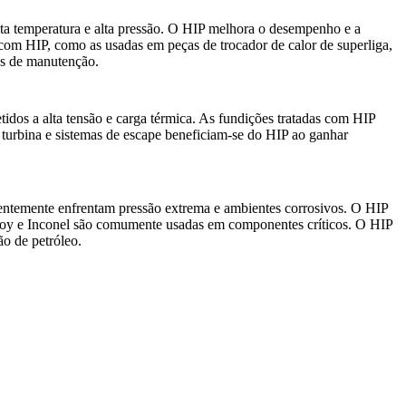
alta temperatura e alta pressão. O HIP melhora o desempenho e a
as com HIP, como as usadas em
peças de trocador de calor de superliga
,
tos de manutenção.
dos a alta tensão e carga térmica. As fundições tratadas com HIP
 turbina
e sistemas de escape beneficiam-se do HIP ao ganhar
uentemente enfrentam pressão extrema e ambientes corrosivos. O HIP
telloy e Inconel são comumente usadas em componentes críticos. O HIP
ão de petróleo.