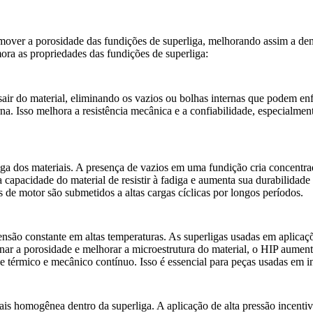
over a porosidade das fundições de superliga, melhorando assim a densi
ora as propriedades das fundições de superliga:
 sair do material, eliminando os vazios ou bolhas internas que podem en
rna. Isso melhora a resistência mecânica e a confiabilidade, especialm
diga dos materiais. A presença de vazios em uma fundição cria concentr
apacidade do material de resistir à fadiga e aumenta sua durabilidade g
de motor são submetidos a altas cargas cíclicas por longos períodos.
ensão constante em altas temperaturas. As superligas usadas em aplica
nar a porosidade e melhorar a microestrutura do material, o HIP aument
e térmico e mecânico contínuo. Isso é essencial para peças usadas em 
s homogênea dentro da superliga. A aplicação de alta pressão incentiva