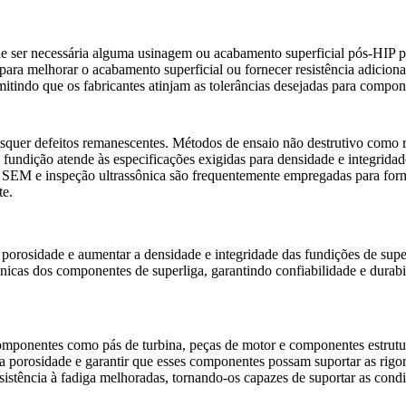
ser necessária alguma usinagem ou acabamento superficial pós-HIP para 
para melhorar o acabamento superficial ou fornecer resistência adiciona
mitindo que os fabricantes atinjam as tolerâncias desejadas para compo
aisquer defeitos remanescentes. Métodos de ensaio não destrutivo como
a fundição atende às especificações exigidas para densidade e integridade
e SEM
e
inspeção ultrassônica
são frequentemente empregadas para fornec
te.
porosidade e aumentar a densidade e integridade das fundições de super
cas dos componentes de superliga, garantindo confiabilidade e durabil
componentes como pás de turbina, peças de motor e componentes estrut
r a porosidade e garantir que esses componentes possam suportar as 
sistência à fadiga melhoradas, tornando-os capazes de suportar as condi