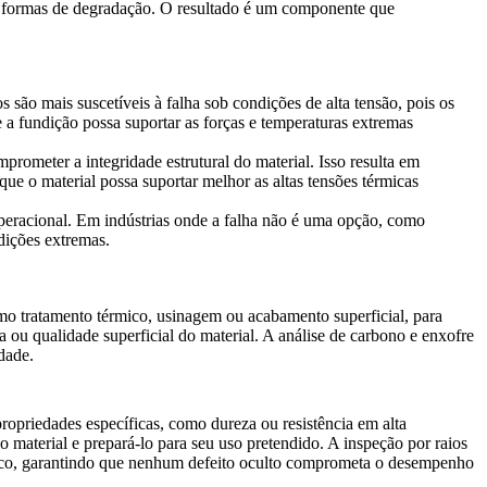
utras formas de degradação. O resultado é um componente que
são mais suscetíveis à falha sob condições de alta tensão, pois os
 a fundição possa suportar as forças e temperaturas extremas
prometer a integridade estrutural do material. Isso resulta em
ue o material possa suportar melhor as altas tensões térmicas
operacional. Em indústrias onde a falha não é uma opção, como
dições extremas.
mo tratamento térmico, usinagem ou acabamento superficial, para
a ou qualidade superficial do material. A
análise de carbono e enxofre
dade.
ropriedades específicas, como dureza ou resistência em alta
 material e prepará-lo para seu uso pretendido. A
inspeção por raios
rmico, garantindo que nenhum defeito oculto comprometa o desempenho