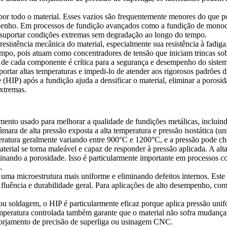
, por todo o material. Esses vazios são frequentemente menores do que 
empenho. Em processos de fundição avançados como a
fundição de monocr
 suportar condições extremas sem degradação ao longo do tempo.
esistência mecânica do material, especialmente sua resistência à fadig
po, pois atuam como concentradores de tensão que iniciam trincas sob 
e de cada componente é crítica para a segurança e desempenho do siste
portar altas temperaturas e impedi-lo de atender aos rigorosos padrões
HIP) após a fundição ajuda a densificar o material, eliminar a porosid
xtremas.
ento usado para melhorar a qualidade de fundições metálicas, incluin
ara de alta pressão exposta a alta temperatura e pressão isostática (u
eratura geralmente variando entre 900°C e 1200°C, e a pressão pode che
terial se torna maleável e capaz de responder à pressão aplicada. A alt
iminando a porosidade. Isso é particularmente importante em processos 
.
ma microestrutura mais uniforme e eliminando defeitos internos. Este
o fluência e durabilidade geral. Para aplicações de alto desempenho, c
u soldagem, o HIP é particularmente eficaz porque aplica pressão unifo
emperatura controlada também garante que o material não sofra mudanças
orjamento de precisão de superliga
ou
usinagem CNC
.