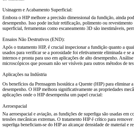
Usinagem e Acabamento Superficial:
Embora o HIP melhore a precisão dimensional da fundição, ainda pode 
desempenho. Isso pode incluir retificação, polimento ou revestimento 
superficial, ferramentas como
escaneamento 3D
são inestimáveis, per
Ensaios Não Destrutivos (END):
Após o tratamento HIP, é crucial inspecionar a fundição quanto a qu
usados para verificar se a porosidade foi efetivamente eliminada e se 
internos e pronta para uso em aplicações de alto desempenho.
Anális
microscópicos que possam não ser visíveis para outros métodos de tes
Aplicações na Indústria
Os benefícios da Prensagem Isostática a Quente (HIP) para eliminar a 
desempenho. O HIP melhora significativamente as propriedades mecâni
aplicações onde o HIP desempenha um papel crucial:
Aeroespacial
Na
aeroespacial e aviação
, as fundições de superliga são usadas em 
tensões mecânicas extremas. O tratamento HIP é crítico para remove
superliga
beneficiam-se do HIP ao alcançar densidade de material e re