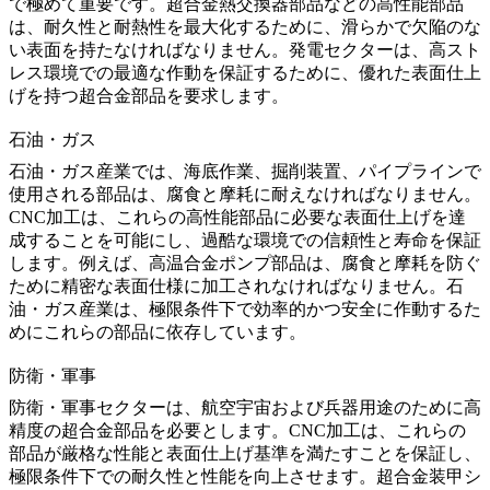
で極めて重要です。
超合金熱交換器部品
などの高性能部品
は、耐久性と耐熱性を最大化するために、滑らかで欠陥のな
い表面を持たなければなりません。
発電
セクターは、高スト
レス環境での最適な作動を保証するために、優れた表面仕上
げを持つ超合金部品を要求します。
石油・ガス
石油・ガス産業では、海底作業、掘削装置、パイプラインで
使用される部品は、腐食と摩耗に耐えなければなりません。
CNC加工は、これらの高性能部品に必要な表面仕上げを達
成することを可能にし、過酷な環境での信頼性と寿命を保証
します。例えば、
高温合金ポンプ部品
は、腐食と摩耗を防ぐ
ために精密な表面仕様に加工されなければなりません。
石
油・ガス
産業は、極限条件下で効率的かつ安全に作動するた
めにこれらの部品に依存しています。
防衛・軍事
防衛・軍事セクターは、航空宇宙および兵器用途のために高
精度の超合金部品を必要とします。CNC加工は、これらの
部品が厳格な性能と表面仕上げ基準を満たすことを保証し、
極限条件下での耐久性と性能を向上させます。
超合金装甲シ