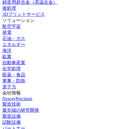
鋳造用超合金（高温合金）
後処理
3Dプリントサービス
ソリューション
航空宇宙
発電
石油・ガス
エネルギー
海洋
鉱業
自動車産業
化学処理
医薬・食品
軍事・防衛
原子力
会社情報
NewayPrecision
製造技術
最先端の研究開発
製造設備
試験設備
パートナー