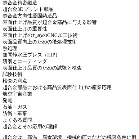
超合金精密鍛造
超合金3Dプリント部品
超合金方向性凝固鋳造品
表面仕上げ品質が超合金部品に与える影響
表面仕上げの重要性
表面仕上げのためのCNC加工技術
表面品質向上のための後処理技術
熱処理
熱間静水圧プレス（HIP）
研磨とコーティング
表面仕上げ品質のための試験と検査
試験技術
検査の利点
超合金部品における高品質表面仕上げの産業応用
航空宇宙産業
発電
石油・ガス
防衛・軍事
よくある質問
超合金とその応用の理解
超合金
は、高温、腐食環境、機械的応力などの極限条件に耐