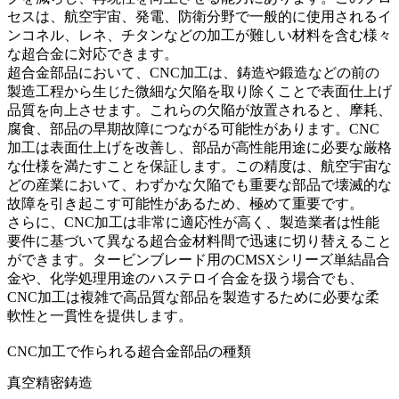
セスは、航空宇宙、発電、防衛分野で一般的に使用される
イ
ンコネル
、
レネ
、
チタン
などの加工が難しい材料を含む様々
な超合金に対応できます。
超合金部品において、CNC加工は、鋳造や鍛造などの前の
製造工程から生じた微細な欠陥を取り除くことで表面仕上げ
品質を向上させます。これらの欠陥が放置されると、摩耗、
腐食、部品の早期故障につながる可能性があります。CNC
加工は表面仕上げを改善し、部品が高性能用途に必要な厳格
な仕様を満たすことを保証します。この精度は、航空宇宙な
どの産業において、わずかな欠陥でも重要な部品で壊滅的な
故障を引き起こす可能性があるため、極めて重要です。
さらに、CNC加工は非常に適応性が高く、製造業者は性能
要件に基づいて異なる超合金材料間で迅速に切り替えること
ができます。タービンブレード用の
CMSXシリーズ
単結晶合
金や、化学処理用途の
ハステロイ
合金を扱う場合でも、
CNC加工は複雑で高品質な部品を製造するために必要な柔
軟性と一貫性を提供します。
CNC加工で作られる超合金部品の種類
真空精密鋳造