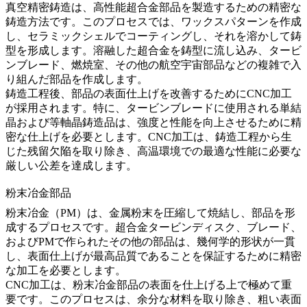
真空精密鋳造
は、高性能超合金部品を製造するための精密な
鋳造方法です。このプロセスでは、ワックスパターンを作成
し、セラミックシェルでコーティングし、それを溶かして鋳
型を形成します。溶融した超合金を鋳型に流し込み、タービ
ンブレード、燃焼室、その他の航空宇宙部品などの複雑で入
り組んだ部品を作成します。
鋳造工程後、部品の表面仕上げを改善するために
CNC加工
が採用されます。特に、タービンブレードに使用される単結
晶および等軸晶鋳造品は、強度と性能を向上させるために精
密な仕上げを必要とします。CNC加工は、鋳造工程から生
じた残留欠陥を取り除き、高温環境での最適な性能に必要な
厳しい公差を達成します。
粉末冶金部品
粉末冶金（PM）は、金属粉末を圧縮して焼結し、部品を形
成するプロセスです。
超合金タービンディスク
、ブレード、
およびPMで作られたその他の部品は、幾何学的形状が一貫
し、表面仕上げが最高品質であることを保証するために精密
な加工を必要とします。
CNC加工
は、粉末冶金部品の表面を仕上げる上で極めて重
要です。このプロセスは、余分な材料を取り除き、粗い表面