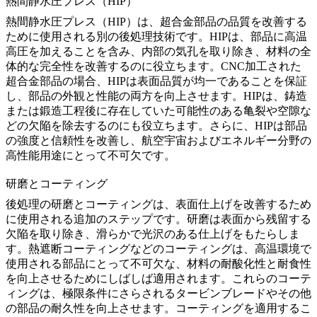
熱間静水圧プレス（HIP）
熱間静水圧プレス（HIP）は、超合金部品の品質を改善する
ために使用される別の後処理技術です。HIPは、部品に高温
高圧を加えることを含み、内部の気孔を取り除き、材料の全
体的な完全性を改善するのに役立ちます。CNC加工された
超合金部品の場合、
HIP
は表面品質が均一であることを保証
し、部品の外観と性能の両方を向上させます。HIPは、鋳造
または鍛造工程後に存在していた可能性のある亀裂や空隙な
どの欠陥を除去するのにも役立ちます。さらに、
HIP
は部品
の強度と信頼性を改善し、航空宇宙およびエネルギー分野の
高性能用途にとって不可欠です。
研磨とコーティング
後処理の研磨とコーティングは、表面仕上げを改善するため
に使用される追加のステップです。研磨は表面から残留する
欠陥を取り除き、滑らかで光沢のある仕上げをもたらしま
す。
熱遮断コーティング
などのコーティングは、高温環境で
使用される部品にとって不可欠な、材料の耐酸化性と耐食性
を向上させるためにしばしば適用されます。これらのコーテ
ィングは、極限条件にさらされるタービンブレードやその他
の部品の耐久性を向上させます。コーティングを適用するこ