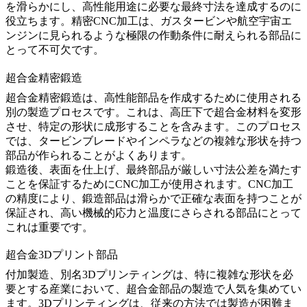
を滑らかにし、高性能用途に必要な最終寸法を達成するのに
役立ちます。精密CNC加工は、ガスタービンや航空宇宙エ
ンジンに見られるような極限の作動条件に耐えられる部品に
とって不可欠です。
超合金精密鍛造
超合金精密鍛造は、高性能部品を作成するために使用される
別の製造プロセスです。これは、高圧下で超合金材料を変形
させ、特定の形状に成形することを含みます。このプロセス
では、タービンブレードやインペラなどの複雑な形状を持つ
部品が作られることがよくあります。
鍛造後、表面を仕上げ、最終部品が厳しい寸法公差を満たす
ことを保証するために
CNC加工
が使用されます。CNC加工
の精度により、鍛造部品は滑らかで正確な表面を持つことが
保証され、高い機械的応力と温度にさらされる部品にとって
これは重要です。
超合金3Dプリント部品
付加製造、別名
3Dプリンティング
は、特に複雑な形状を必
要とする産業において、超合金部品の製造で人気を集めてい
ます。3Dプリンティングは、従来の方法では製造が困難ま