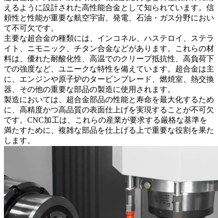
えるように設計された高性能合金として知られています。信
頼性と性能が重要な
航空宇宙
、
発電
、
石油・ガス
分野におい
て不可欠です。
主要な超合金の種類には、インコネル、ハステロイ、ステラ
イト、ニモニック、チタン合金などがあります。これらの材
料は、優れた耐酸化性、高温でのクリープ抵抗性、高負荷下
での強度など、ユニークな特性を備えています。超合金は主
に、エンジンや原子炉のタービンブレード、燃焼室、熱交換
器、その他の重要な部品の製造に使用されます。
製造においては、超合金部品の性能と寿命を最大化するため
に、高精度かつ高品質の表面仕上げを実現することが不可欠
です。
CNC加工
は、これらの産業が要求する厳格な基準を
満たすために、複雑な部品を仕上げる上で重要な役割を果た
します。