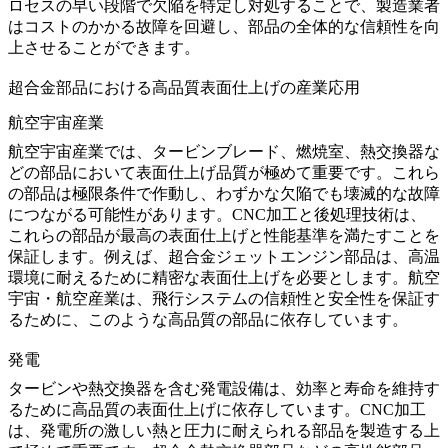
ロセスの早い段階で欠陥を特定し対処することで、製造業者
はコストのかかる故障を回避し、部品の全体的な信頼性を向
上させることができます。
超合金部品における高品質表面仕上げの産業応用
航空宇宙産業
航空宇宙産業では、タービンブレード、燃焼室、熱交換器な
どの部品において表面仕上げ品質が極めて重要です。これら
の部品は極限条件で作動し、わずかな欠陥でも壊滅的な故障
につながる可能性があります。CNC加工と後処理技術は、
これらの部品が最高の表面仕上げと性能基準を満たすことを
保証します。例えば、
超合金ジェットエンジン部品
は、高温
環境に耐えるために精密な表面仕上げを必要とします。
航空
宇宙・航空
産業は、飛行システムの信頼性と安全性を保証す
るために、このような高品質の部品に依存しています。
発電
タービンや熱交換器を含む発電設備は、効率と寿命を維持す
るために高品質の表面仕上げに依存しています。CNC加工
は、発電所の激しい熱と圧力に耐えられる部品を製造する上