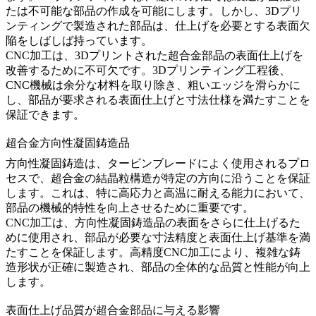
たは不可能な部品の作成を可能にします。しかし、3Dプリ
ンティングで製造された部品は、仕上げを必要とする表面欠
陥をしばしば持っています。
CNC加工
は、3Dプリントされた超合金部品の表面仕上げを
改善するために不可欠です。3Dプリンティング工程後、
CNC機械は余分な材料を取り除き、粗いエッジを滑らかに
し、部品が要求される表面仕上げと寸法仕様を満たすことを
保証できます。
超合金方向性凝固鋳造品
方向性凝固鋳造は、タービンブレードによく使用されるプロ
セスで、超合金の結晶粒構造が特定の方向に沿うことを保証
します。これは、特に高応力と高温に耐える能力において、
部品の機械的特性を向上させるために重要です。
CNC加工
は、方向性凝固鋳造品の表面をさらに仕上げるた
めに使用され、部品が必要な寸法精度と表面仕上げ基準を満
たすことを保証します。高精度CNC加工により、複雑な鋳
造形状が正確に製造され、部品の全体的な品質と性能が向上
します。
表面仕上げ品質が超合金部品に与える影響