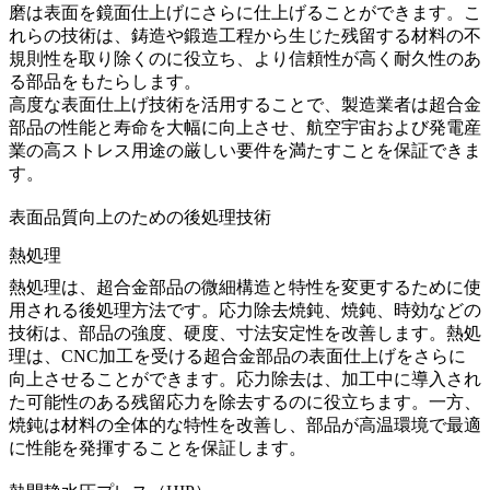
磨は表面を鏡面仕上げにさらに仕上げることができます。こ
れらの技術は、鋳造や鍛造工程から生じた残留する材料の不
規則性を取り除くのに役立ち、より信頼性が高く耐久性のあ
る部品をもたらします。
高度な表面仕上げ技術を活用することで、製造業者は超合金
部品の性能と寿命を大幅に向上させ、航空宇宙および発電産
業の高ストレス用途の厳しい要件を満たすことを保証できま
す。
表面品質向上のための後処理技術
熱処理
熱処理は、超合金部品の微細構造と特性を変更するために使
用される後処理方法です。応力除去焼鈍、焼鈍、時効などの
技術は、部品の強度、硬度、寸法安定性を改善します。熱処
理は、CNC加工を受ける超合金部品の表面仕上げをさらに
向上させることができます。
応力除去
は、加工中に導入され
た可能性のある残留応力を除去するのに役立ちます。一方、
焼鈍
は材料の全体的な特性を改善し、部品が高温環境で最適
に性能を発揮することを保証します。