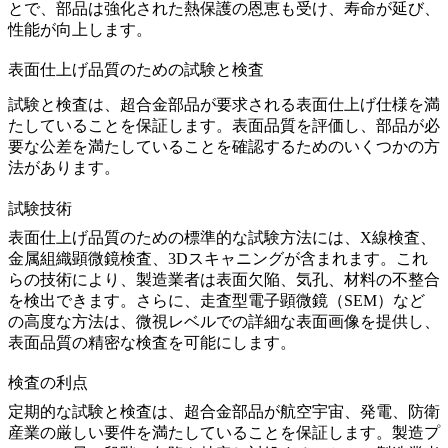
とで、部品は強化された熱保護の恩恵も受け、寿命が延び、
性能が向上します。
表面仕上げ品質のための試験と検査
試験と検査は、超合金部品が要求される表面仕上げ仕様を満
たしていることを保証します。表面品質を評価し、部品が必
要な公差を満たしていることを確認するためのいくつかの方
法があります。
試験技術
表面仕上げ品質のための標準的な試験方法には、
X線検査
、
金属組織顕微鏡検査
、
3Dスキャニング
が含まれます。これ
らの技術により、製造業者は表面欠陥、気孔、材料の不整合
を検出できます。さらに、
走査型電子顕微鏡（SEM）
など
の高度な方法は、微視レベルでの詳細な表面画像を提供し、
表面品質の精密な検査を可能にします。
検査の利点
定期的な試験と検査は、超合金部品が航空宇宙、発電、防衛
産業の厳しい要件を満たしていることを保証します。製造プ