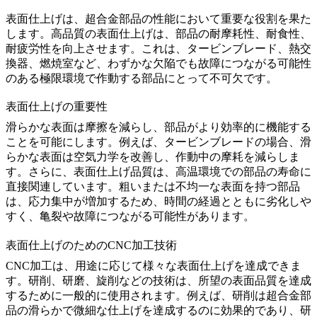
表面仕上げは、超合金部品の性能において重要な役割を果た
します。高品質の表面仕上げは、部品の耐摩耗性、耐食性、
耐疲労性を向上させます。これは、タービンブレード、熱交
換器、燃焼室など、わずかな欠陥でも故障につながる可能性
のある極限環境で作動する部品にとって不可欠です。
表面仕上げの重要性
滑らかな表面は摩擦を減らし、部品がより効率的に機能する
ことを可能にします。例えば、タービンブレードの場合、滑
らかな表面は空気力学を改善し、作動中の摩耗を減らしま
す。さらに、表面仕上げ品質は、高温環境での部品の寿命に
直接関連しています。粗いまたは不均一な表面を持つ部品
は、応力集中が増加するため、時間の経過とともに劣化しや
すく、亀裂や故障につながる可能性があります。
表面仕上げのためのCNC加工技術
CNC加工
は、用途に応じて様々な表面仕上げを達成できま
す。研削、研磨、旋削などの技術は、所望の表面品質を達成
するために一般的に使用されます。例えば、研削は超合金部
品の滑らかで微細な仕上げを達成するのに効果的であり、研