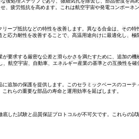
要な後処理ステップであり、微細気孔を除去し、部品密度を高
させ、疲労抵抗を高めます。これは航空宇宙や発電コンポーネ
クリープ抵抗などの特性を改善します。異なる合金は、その特
造と応力耐性を改善することで、高温用途向けに最適化し、極
産業が要求する厳密な公差と滑らかさを満たすために、追加の機
し、航空宇宙、自動車、エネルギー産業の基準との互換性を確
品に追加の保護を提供します。このセラミックベースのコーテ
、これらの重要な部品の寿命と運用効率を延ばします。
、徹底した試験と品質保証プロトコルが不可欠です。これらの試
。