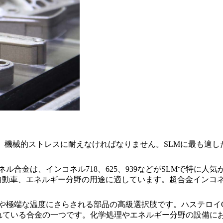
、機械的ストレスに耐えなければなりません。SLMに最も適し
コネル合金は、
インコネル718
、
625
、
939
などがSLMで特に人気
動車、エネルギー分野の用途に適しています。超合金インコネ
境や極端な温度にさらされる部品の高級選択肢です。
ハステロイC-
れている合金の一つです。化学処理やエネルギー分野の設備に