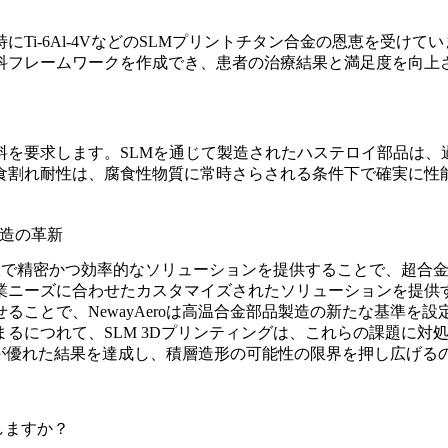
i-6Al-4VなどのSLMプリントチタン合金の恩恵を受けていま
科フレームワークを作成でき、患者の治療結果と満足度を向上さ
。
料を要求します。SLMを通じて製造されたハステロイ部品は、
食割れ耐性は、腐食性物質に常時さらされる条件下で確実に性
金製造の革新
精密かつ効率的なソリューションを提供することで、超合金製造の
業ニーズに合わせたカスタマイズされたソリューションを提供
ことで、NewayAeroは高温合金部品製造の新たな基準を設
まるにつれて、
SLM 3Dプリンティング
は、これらの課題に対
アントが優れた結果を達成し、積層造形の可能性の限界を押し広げ
しますか？