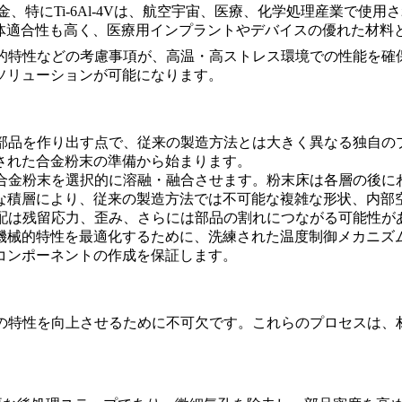
金、特に
Ti-6Al-4V
は、航空宇宙、医療、化学処理産業で使用さ
Vは生体適合性も高く、医療用インプラントやデバイスの優れた材
特性などの考慮事項が、高温・高ストレス環境での性能を確保す
ソリューションが可能になります。
部品を作り出す点で、従来の製造方法とは大きく異なる独自の
された合金粉末の準備から始まります。
て合金粉末を選択的に溶融・融合させます。粉末床は各層の後に
な積層により、従来の製造方法では不可能な
複雑な形状、内部
勾配は残留応力、歪み、さらには部品の割れにつながる可能性が
機械的特性を最適化するために、洗練された温度制御メカニズム
コンポーネントの作成を保証します。
品の特性を向上させるために不可欠です。これらのプロセスは、