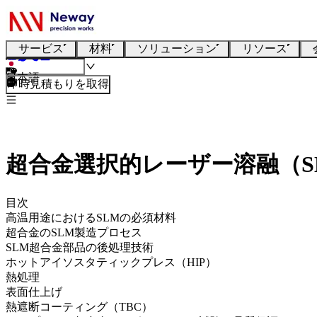
サービス
材料
ソリューション
リソース
日本語
即時見積もりを取得
超合金選択的レーザー溶融（S
目次
高温用途におけるSLMの必須材料
超合金のSLM製造プロセス
SLM超合金部品の後処理技術
ホットアイソスタティックプレス（HIP）
熱処理
表面仕上げ
熱遮断コーティング（TBC）