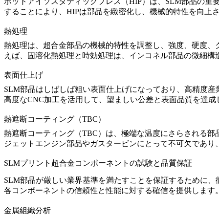
ホットアイソスタティックプレス（HIP）
は、SLM部品の重
することにより、HIPは部品を緻密化し、機械的特性を向上
熱処理
熱処理
は、超合金部品の機械的特性を調整し、強度、硬度、
えば、固溶化熱処理と時効処理は、インコネル部品の微細構
表面仕上げ
SLM部品はしばしば粗い表面仕上げになっており、高精度
高度なCNC加工を活用
して、望ましい公差と表面品質を達成
熱遮断コーティング（TBC）
熱遮断コーティング（TBC）
は、極端な温度にさらされる部
ジェットエンジン部品やガスタービンにとって不可欠であり
SLMプリント超合金コンポーネントの試験と品質保証
SLM部品が厳しい業界基準を満たすことを保証するために
各コンポーネントの信頼性と性能に対する確信を提供します
金属組織分析