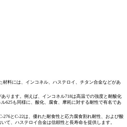
た材料には、
インコネル
、
ハステロイ
、
チタン合金
などがあ
があります。例えば、インコネル718は高温での強度と耐酸化
ル625も同様に、酸化、腐食、摩耗に対する耐性で有名であ
276
と
C-22
は、優れた耐食性と応力腐食割れ耐性、および酸
おいて、ハステロイ合金は信頼性と長寿命を提供します。