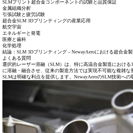
SLMプリント超合金コンポーネントの試験と品質保証
金属組織分析
引張試験と疲労試験
超合金SLM 3Dプリンティングの産業応用
航空宇宙
エネルギーと発電
医療と歯科
化学処理
結論：SLM 3Dプリンティング – NewayAeroにおける超合
よくある質問
選択的レーザー溶融（SLM）
は、特に高温合金製造における
に溶融・融合させ、従来の製造方法では実現不可能な複雑な
SLMは明確な利点を提供します。NewayAeroのSLM