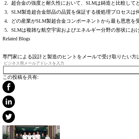
超合金の強度と耐久性において、SLMは鋳造と比較して
SLM製造超合金部品の品質を保証する後処理プロセスは
どの産業がSLM製超合金コンポーネントから最も恩恵を
SLMは複雑な航空宇宙およびエネルギー分野の形状にお
Related Blogs
専門家による設計と製造のヒントをメールで受け取りたい方
この投稿を共有: