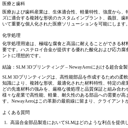
医療と歯科
医療および歯科産業
は、生体適合性、軽量特性、強度から、特にT
ズに適合する複雑な形状のカスタムインプラント、義肢、歯
いて重要な個人化された医療ソリューションを可能にします
化学処理
化学処理用途
は、極端な腐食と高温に耐えることができる材
要です。ハステロイ合金が提供する優れた酸化および応力腐
ントに理想的です。
結論：SLM 3Dプリンティング – NewayAeroにおける超合
SLM 3Dプリンティング
は、高性能部品を作成するための柔軟で
知識により、複雑な形状、最適化された材料特性、特定の産
どの先進材料の強みを、厳格な後処理と品質保証と組み合わせる
様々な産業で高性能、軽量、耐久性のある部品への需要が高
す。NewayAeroはこの革新の最前線に留まり、クライ
よくある質問
高温合金部品製造においてSLMはどのような利点を提供