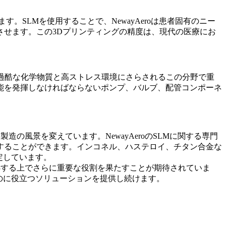
す。SLMを使用することで、NewayAeroは患者固有のニー
せます。この3Dプリンティングの精度は、現代の医療にお
過酷な化学物質と高ストレス環境にさらされるこの分野で重
能を発揮しなければならないポンプ、バルブ、配管コンポーネ
風景を変えています。NewayAeroのSLMに関する専門
することができます。
インコネル
、
ハステロイ
、
チタン合金
な
定しています。
処する上でさらに重要な役割を果たすことが期待されていま
るのに役立つソリューションを提供し続けます。