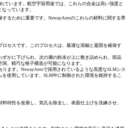
れています。航空宇宙用途では、これらの合金は高い強度と
料となっています。
るために重要です。NewayAeroのこれらの材料に関する専
プロセスです。このプロセスは、最適な溶融と凝固を確保す
わずかに下げられ、次の層の粉末が上に敷き詰められ、部品
空洞、精巧な格子構造
が可能になります。
あります。
NewayAero
で採用されているような高度なSLMシス
を使用しています。SLM中に制御された環境を維持するこ
材料特性を改善し、気孔を除去し、表面仕上げを洗練させ、