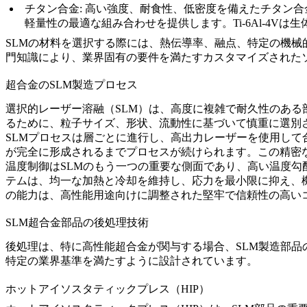
チタン合金
: 高い強度、耐食性、低密度を備えたチタン合
軽量性の最適な組み合わせを提供します。Ti-6Al-4
SLMの材料を選択する際には、熱伝導率、融点、特定の機械的
門知識により、業界固有の要件を満たすカスタマイズされた
超合金のSLM製造プロセス
選択的レーザー溶融（SLM）
は、高度に複雑で耐久性のある
るために、粒子サイズ、形状、流動性に基づいて慎重に選別
SLMプロセスは層ごとに進行し、高出力レーザーを使用し
が完全に形成されるまでプロセスが続けられます。この精密
温度制御はSLMのもう一つの重要な側面であり、高い温度
テムは、均一な加熱と冷却を維持し、応力を最小限に抑え、
の能力は、高性能用途向けに調整された堅牢で信頼性の高い
SLM超合金部品の後処理技術
後処理は、特に高性能超合金が関与する場合、SLM製造部
特定の業界基準を満たすように設計されています。
ホットアイソスタティックプレス（HIP）