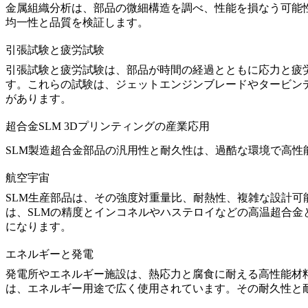
金属組織分析
は、部品の微細構造を調べ、性能を損なう可能
均一性と品質を検証します。
引張試験と疲労試験
引張試験
と
疲労試験
は、部品が時間の経過とともに応力と疲
す。これらの試験は、ジェットエンジンブレードやタービン
があります。
超合金SLM 3Dプリンティングの産業応用
SLM製造超合金部品の汎用性と耐久性は、過酷な環境で高性
航空宇宙
SLM生産部品
は、その強度対重量比、耐熱性、複雑な設計可
は、SLMの精度とインコネルやハステロイなどの高温超合
になります。
エネルギーと発電
発電所やエネルギー施設
は、熱応力と腐食に耐える高性能材
は、エネルギー用途で広く使用されています。その耐久性と