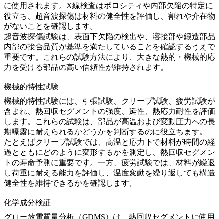
に使用されます。X線検査はポロシティや内部欠陥の特定に
役立ち、超音波探傷は材料の健全性を評価し、割れや介在物
がないことを確認します。
超音波探傷試験
は、表面下欠陥の検出や、溶接部や鍛造部品
内部の接合品質が基準を満たしていることを確認するうえで
重要です。これらの試験方法により、大きな熱的・機械的応
力を受ける部品の高い信頼性が維持されます。
機械的特性試験
機械的特性試験
には、引張試験、クリープ試験、疲労試験が
含まれ、熱回収セグメントの強度、延性、熱応力耐性を評価
します。これらの試験は、部品が高温および変動圧力への長
期曝露に耐えられるかどうかを判断するのに役立ちます。
たとえば
クリープ試験
では、高温と応力下で材料が時間の経
過とともにどのように変形するかを測定し、熱回収セグメン
トの寿命予測に重要です。一方、
疲労試験
では、材料が繰返
し荷重に耐える能力を評価し、温度変動を繰り返しても構造
健全性を維持できるかを確認します。
化学成分検証
グロー放電質量分析（GDMS）
は、熱回収セグメントに使用