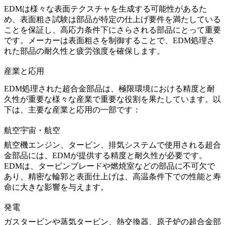
EDMは様々な表面テクスチャを生成する可能性があるた
め、表面粗さ試験は部品が特定の仕上げ要件を満たしている
ことを保証し、高応力条件下にさらされる部品にとって重要
です。メーカーは表面粗さを制御することで、EDM処理さ
れた部品の耐久性と疲労強度を確保します。
産業と応用
EDM処理された超合金部品は、極限環境における精度と耐
久性が重要な様々な産業で重要な役割を果たしています。以
下は、主要な産業と応用の一部です：
航空宇宙・航空
航空機エンジン、タービン、排気システムで使用される
超合
金部品
には、EDMが提供する精度と耐久性が必要です。
EDMは、
タービンブレード
や燃焼室などの部品に不可欠で
あり、精密な輪郭と表面仕上げは、高温条件下での性能と寿
命に大きな影響を与えます。
発電
ガスタービンや蒸気タービン
、熱交換器、原子炉の超合金部