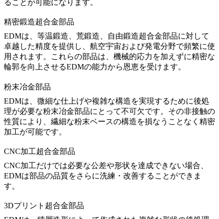
ることが可能になります。
精密鍛造超合金部品
EDMは、
等温鍛造
、
荒鍛造
、
自由鍛造超合金部品
に対して
卓越した精度を提供し、航空宇宙および発電分野で頻繁に使
用されます。これらの部品は、機械的応力を加えずに精密な
輪郭を向上させるEDMの能力から恩恵を受けます。
粉末冶金部品
EDMは、微細な仕上げや複雑な構造を実現するために後処
理が必要な
粉末冶金部品
にとって不可欠です。その非接触の
性質により、繊細な粉末ベースの構造を損なうことなく精密
加工が可能です。
CNC加工超合金部品
CNC加工
だけでは必要な公差や形状を達成できない場合、
EDMは部品の品質をさらに洗練・改善することができま
す。
3Dプリント超合金部品