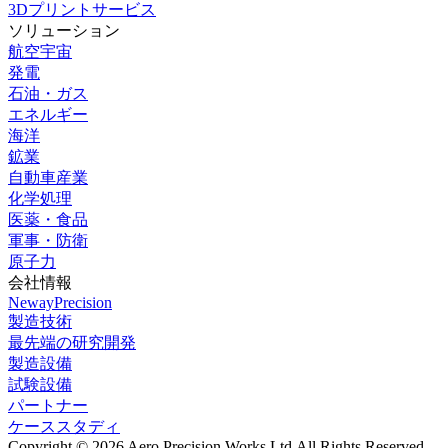
3Dプリントサービス
ソリューション
航空宇宙
発電
石油・ガス
エネルギー
海洋
鉱業
自動車産業
化学処理
医薬・食品
軍事・防衛
原子力
会社情報
NewayPrecision
製造技術
最先端の研究開発
製造設備
試験設備
パートナー
ケーススタディ
Copyright © 2026 Aero Precision Works Ltd.
All Rights Reserved.