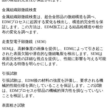
金属組織顕微鏡検査
金属組織顕微鏡検査
は、超合金部品の微細構造を調べ、
EDMプロセスに起因する変化を検出し、構造的完全性を保
証します。この方法は、EDM加工による結晶粒構造や相分
布の変化を調べます。
走査型電子顕微鏡（SEM）
SEM
は、高解像度の画像を提供し、EDMによって引き起こ
された表面欠陥や潜在的な微細亀裂を検出します。SEMは
表面完全性の詳細な視点を提供し、性能に影響を与える可能
性のある特徴を明らかにします。
引張試験
引張試験
は、EDM後の材料の強度を評価し、要求される機
械的性能仕様を満たしていることを保証します。この試験
は、EDMプロセスが部品の機械的弾力性を損なっていない
ことを検証します。
表面粗さ試験