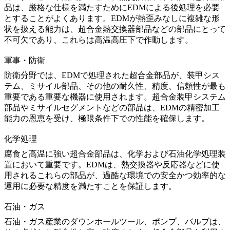
品は、厳格な仕様を満たすためにEDMによる後処理を必要
とすることがよくあります。EDMが熱歪みなしに複雑な形
状を扱える能力は、
超合金熱交換器部品
などの部品にとって
不可欠であり、これらは高温高圧下で作動します。
軍事・防衛
防衛分野では、EDMで処理された
超合金部品
が、装甲シス
テム、ミサイル部品、その他の耐久性、精度、信頼性が最も
重要である重要な機器に使用されます。
超合金装甲システム
部品
や
ミサイルセグメント
などの部品は、EDMの精密加工
能力の恩恵を受け、極限条件下での性能を確保します。
化学処理
腐食と高温に強い超合金部品は、
化学および石油化学処理装
置
において重要です。EDMは、熱交換器や反応器などに使
用されるこれらの部品が、過酷な環境での安全かつ効率的な
運用に必要な精度を満たすことを保証します。
石油・ガス
石油・ガス産業の
ダウンホールツール、ポンプ、バルブ
は、