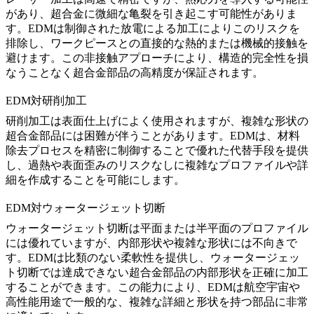
があり、超合金に微細な亀裂を引き起こす可能性がありま
す。EDMは制御された放電による加工によりこのリスクを
排除し、ワークピースとの直接的な熱的または機械的接触を
避けます。この非接触アプローチにより、構造的完全性を損
なうことなく超合金部品の高精度が保証されます。
EDM対研削加工
研削加工
は表面仕上げによく使用されますが、複雑な形状の
超合金部品には困難が伴うことがあります。EDMは、材料
除去プロセスを精密に制御することで優れた代替手段を提供
し、過熱や表面歪みのリスクなしに複雑なプロファイルや詳
細を作成することを可能にします。
EDM対ウォータージェット切断
ウォータージェット切断は平面または半平面のプロファイル
には優れていますが、内部形状や複雑な形状には不向きで
す。EDMは比類のない柔軟性を提供し、ウォータージェッ
ト切断では達成できない超合金部品の内部形状を正確に加工
することができます。この能力により、EDMは航空宇宙や
高性能用途で一般的な、複雑な詳細と形状を持つ部品に非常