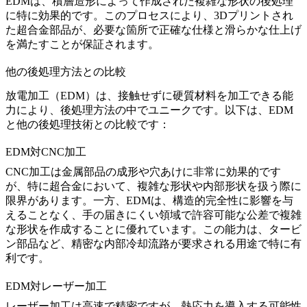
EDMは、
積層造形
によって作成された複雑な形状の後処理
に特に効果的です。このプロセスにより、3Dプリントされ
た超合金部品が、必要な箇所で正確な仕様と滑らかな仕上げ
を満たすことが保証されます。
他の後処理方法との比較
放電加工（EDM）
は、接触せずに硬質材料を加工できる能
力により、後処理方法の中でユニークです。以下は、EDM
と他の後処理技術との比較です：
EDM対CNC加工
CNC加工
は金属部品の成形や穴あけに非常に効果的です
が、特に超合金において、複雑な形状や内部形状を扱う際に
限界があります。一方、EDMは、構造的完全性に影響を与
えることなく、手の届きにくい領域で許容可能な公差で複雑
な形状を作成することに優れています。この能力は、タービ
ン部品など、精密な内部冷却流路が要求される用途で特に有
利です。
EDM対レーザー加工
レーザー加工は高速で精密ですが、熱応力を導入する可能性