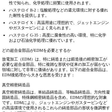
性で知られ、化学処理に頻繁に使用されます。
ハステロイ B-2
：塩酸処理などの還元環境に対する優れ
た耐性を提供します。
ハステロイ X
：高温用途に理想的で、ジェットエンジン
やガスタービンによく見られます。
ハステロイ G-35
：高度に腐食性の高い環境、特に化学
および石油化学処理に優れています。
どの超合金部品がEDMを必要とするか
放電加工（EDM）は、特に鋳造または鍛造後の精密加工が
必要な超合金部品、特に複雑な形状や従来の加工が届かない
領域に対して非常に価値があります。以下の超合金部品は、
EDM後処理から大きな恩恵を受けます：
真空精密鋳造品
真空精密鋳造品
は、
単結晶鋳造品
、
等軸晶鋳造品
、
方向性凝
固鋳造品
、
特殊鋼精密鋳造品
を含め、EDMの理想的な対象
です。EDMにより、ジェットエンジンやガスタービンなど
の高温環境で使用されるこれらの鋳造部品の形状を微調整す