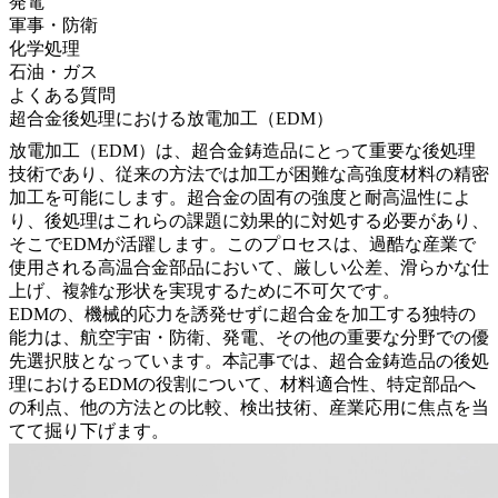
発電
軍事・防衛
化学処理
石油・ガス
よくある質問
超合金後処理における放電加工（EDM）
放電加工（EDM）
は、
超合金鋳造品
にとって重要な後処理
技術であり、従来の方法では加工が困難な高強度材料の精密
加工を可能にします。超合金の固有の強度と耐高温性によ
り、後処理はこれらの課題に効果的に対処する必要があり、
そこでEDMが活躍します。このプロセスは、過酷な産業で
使用される
高温合金部品
において、厳しい公差、滑らかな仕
上げ、複雑な形状を実現するために不可欠です。
EDMの、機械的応力を誘発せずに超合金を加工する独特の
能力は、
航空宇宙・防衛
、
発電
、その他の重要な分野での優
先選択肢となっています。本記事では、超合金鋳造品の後処
理におけるEDMの役割について、材料適合性、特定部品へ
の利点、他の方法との比較、検出技術、産業応用に焦点を当
てて掘り下げます。