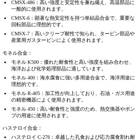
CMSX-486
：高い強度と安定性を兼ね備え、高温部品に
一般的に使用されます。
CMSX-6
：顕著な熱安定性を持つ単結晶合金で、重要な
回転部品に理想的です。
CMSX-7
：高いクリープ耐性で知られ、タービン部品や
産業用ガスタービンによく使用されます。
モネル合金：
モネル K500
：優れた耐食性と高い強度を組み合わせ、
海洋および化学処理部品に適しています。
モネル 400
：海水腐食に強い多用途合金で、海洋用途に
理想的です。
モネル R-405
：加工性が向上しており、石油・ガス用途
の精密機器によく使用されます。
モネル 450
：高い耐食性と強度のため、熱交換器やポン
プの用途に使用されます。
ハステロイ合金：
ハステロイ C-276
：卓越した孔食および応力腐食割れ耐