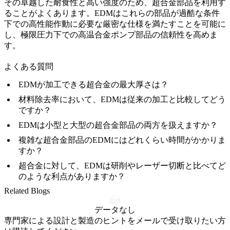
その卓越した耐食性と高い強度のため、超合金部品を利用す
ることがよくあります。EDMはこれらの部品が過酷な条件
下での高性能作動に必要な厳密な仕様を満たすことを可能に
し、極限圧力下での
高温合金ポンプ部品
の信頼性を高めま
す。
よくある質問
EDMが加工できる超合金の最大厚さは？
材料除去率において、EDMは従来の加工と比較してどう
ですか？
EDMは小型と大型の超合金部品の両方を扱えますか？
複雑な超合金部品のEDMにはどれくらい時間がかかりま
すか？
超合金に対して、EDMは研削やレーザー切断と比べてど
のような利点がありますか？
Related Blogs
データなし
専門家による設計と製造のヒントをメールで受け取りたい方