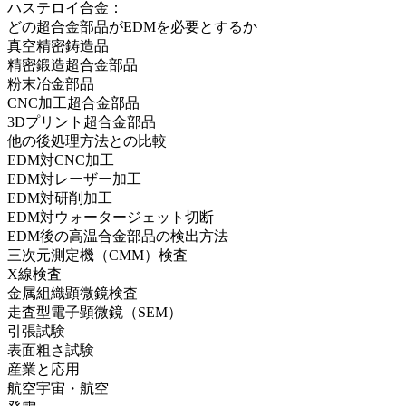
ハステロイ合金：
どの超合金部品がEDMを必要とするか
真空精密鋳造品
精密鍛造超合金部品
粉末冶金部品
CNC加工超合金部品
3Dプリント超合金部品
他の後処理方法との比較
EDM対CNC加工
EDM対レーザー加工
EDM対研削加工
EDM対ウォータージェット切断
EDM後の高温合金部品の検出方法
三次元測定機（CMM）検査
X線検査
金属組織顕微鏡検査
走査型電子顕微鏡（SEM）
引張試験
表面粗さ試験
産業と応用
航空宇宙・航空