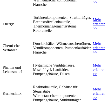
Wärmetauscherkomponenten,
>>
Flansche.
Turbinenkomponenten, Strukturträger,
Mehr
Brennstoffzellenbauteile,
Energie
erfahren
Thermomanagementsysteme,
>>
Rotorenteile.
Druckbehälter, Wärmetauscherröhren,
Mehr
Chemische
Ventilkomponenten, Pumpenlaufräder,
erfahren
Verfahren
Flansche.
>>
Hygienische Ventilgehäuse,
Mehr
Pharma und
Mischflügel, Laufräder,
erfahren
Lebensmittel
Pumpengehäuse, Düsen.
>>
Reaktorbauteile, Gehäuse für
Mehr
Steuerstäbe,
Kerntechnik
erfahren
Wärmetauscherkomponenten,
>>
Pumpengehäuse, Strukturträger.