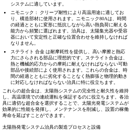
システムに適しています。
ニモニック
：
クリープ耐性により高温用途に適してお
り、構造部材に使用されます。
ニモニック80A
は、時間
の経過とともに変形に抵抗しながら高い熱負荷に耐える
能力から頻繁に選ばれます。治具は、太陽集光器や受容
器において安定性と正確な位置合わせを維持しなければ
なりません。
ステライト
合金
は耐摩耗性を提供し、高い摩擦と熱応
力にさらされる部品に理想的です。ステライト合金は、
熱と機械的応力からの摩耗に耐えなければならない可動
部品や接続部によく使用されます。これらの合金は、時
間の経過とともに劣化することなく熱膨張と物理的動き
に対応しなければならない治具に特に役立ちます。
これらの
超合金
は、太陽熱システムの完全性と耐久性を維持
し、高温環境での連続運転を保証するのに役立ちます。各治
具に適切な超合金を選択することで、太陽光発電システムが
効果的に性能を発揮し、メンテナンスを削減し、設置の稼働
寿命を延ばすことができます。
太陽熱発電システム治具の製造プロセスと設備