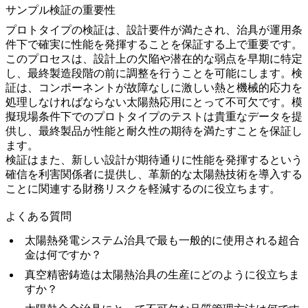
サンプル検証の重要性
プロトタイプの検証
は、設計要件が満たされ、治具が運用条
件下で確実に性能を発揮することを保証する上で重要です。
このプロセスは、設計上の欠陥や潜在的な弱点を早期に特定
し、最終製造段階の前に調整を行うことを可能にします。検
証は、コンポーネントが故障なしに激しい熱と機械的応力を
処理しなければならない太陽熱応用にとって不可欠です。模
擬現場条件下でのプロトタイプのテストは貴重なデータを提
供し、最終製品が性能と耐久性の期待を満たすことを保証し
ます。
検証はまた、新しい設計が期待通りに性能を発揮するという
確信を利害関係者に提供し、革新的な太陽熱技術を導入する
ことに関連する財務リスクを軽減するのに役立ちます。
よくある質問
太陽熱発電システム治具で最も一般的に使用される超合
金は何ですか？
真空精密鋳造は太陽熱治具の生産にどのように役立ちま
すか？