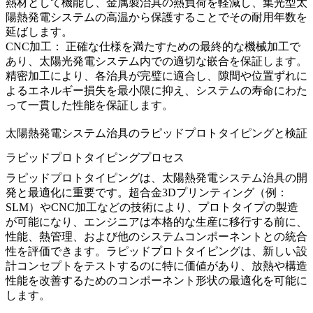
熱材として機能し、金属製治具の熱負荷を軽減し、集光型太
陽熱発電システムの高温から保護することでその耐用年数を
延ばします。
CNC加工
： 正確な仕様を満たすための最終的な機械加工で
あり、太陽光発電システム内での適切な嵌合を保証します。
精密加工
により、各治具が完璧に適合し、隙間や位置ずれに
よるエネルギー損失を最小限に抑え、システムの寿命にわた
って一貫した性能を保証します。
太陽熱発電システム治具のラピッドプロトタイピングと検証
ラピッドプロトタイピングプロセス
ラピッドプロトタイピング
は、太陽熱発電システム治具の開
発と最適化に重要です。
超合金3Dプリンティング
（例：
SLM
）や
CNC加工
などの技術により、プロトタイプの製造
が可能になり、エンジニアは本格的な生産に移行する前に、
性能、熱管理、および他のシステムコンポーネントとの統合
性を評価できます。ラピッドプロトタイピングは、新しい設
計コンセプトをテストするのに特に価値があり、放熱や構造
性能を改善するためのコンポーネント形状の最適化を可能に
します。