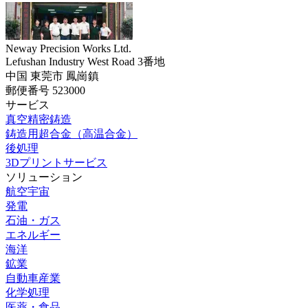
Neway Precision Works Ltd.
Lefushan Industry West Road 3番地
中国 東莞市 鳳崗鎮
郵便番号 523000
サービス
真空精密鋳造
鋳造用超合金（高温合金）
後処理
3Dプリントサービス
ソリューション
航空宇宙
発電
石油・ガス
エネルギー
海洋
鉱業
自動車産業
化学処理
医薬・食品