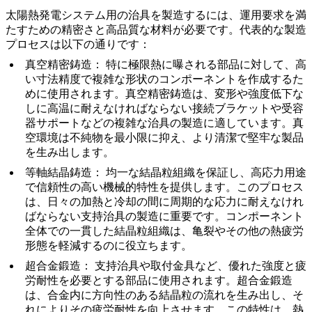
太陽熱発電システム用の治具を製造するには、運用要求を満
たすための精密さと高品質な材料が必要です。代表的な製造
プロセスは以下の通りです：
真空精密鋳造
： 特に極限熱に曝される部品に対して、高
い寸法精度で複雑な形状のコンポーネントを作成するた
めに使用されます。
真空精密鋳造
は、変形や強度低下な
しに高温に耐えなければならない接続ブラケットや受容
器サポートなどの複雑な治具の製造に適しています。真
空環境は不純物を最小限に抑え、より清潔で堅牢な製品
を生み出します。
等軸結晶鋳造
： 均一な結晶粒組織を保証し、高応力用途
で信頼性の高い機械的特性を提供します。このプロセス
は、日々の加熱と冷却の間に周期的な応力に耐えなけれ
ばならない支持治具の製造に重要です。コンポーネント
全体での一貫した結晶粒組織は、
亀裂やその他の熱疲労
形態を軽減する
のに役立ちます。
超合金鍛造
： 支持治具や取付金具など、優れた強度と疲
労耐性を必要とする部品に使用されます。
超合金鍛造
は、合金内に方向性のある結晶粒の流れを生み出し、そ
れにより
その
疲労耐性を向上させます
。この特性は、熱