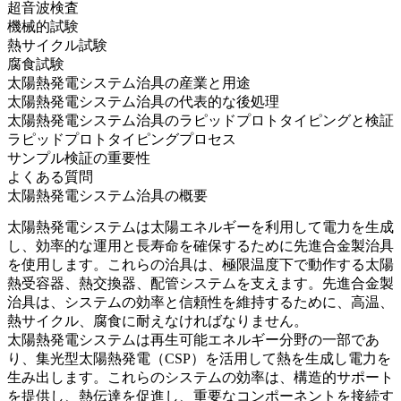
超音波検査
機械的試験
熱サイクル試験
腐食試験
太陽熱発電システム治具の産業と用途
太陽熱発電システム治具の代表的な後処理
太陽熱発電システム治具のラピッドプロトタイピングと検証
ラピッドプロトタイピングプロセス
サンプル検証の重要性
よくある質問
太陽熱発電システム治具の概要
太陽熱発電システム
は太陽エネルギーを利用して電力を生成
し、効率的な運用と長寿命を確保するために先進合金製治具
を使用します。これらの治具は、極限温度下で動作する
太陽
熱受容器
、熱交換器、配管システムを支えます。先進合金製
治具は、システムの効率と信頼性を維持するために、高温、
熱サイクル、腐食に耐えなければなりません。
太陽熱発電システムは再生可能エネルギー分野の一部であ
り、
集光型太陽熱発電（CSP）
を活用して熱を生成し電力を
生み出します。これらのシステムの効率は、構造的サポート
を提供し、熱伝達を促進し、重要なコンポーネントを接続す