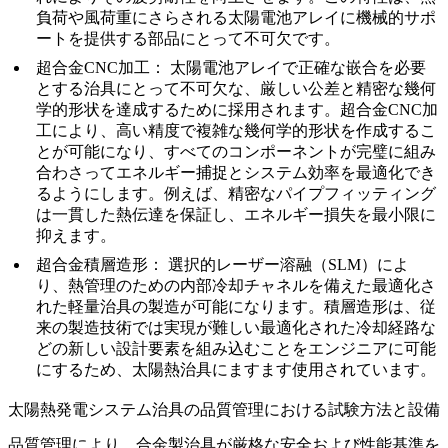
負荷や風荷重にさらされる太陽電池アレイに機械的サポ
ートを提供する部品にとって不可欠です。
超合金CNC加工
： 太陽電池アレイで正確な嵌合を必要
とする治具にとって不可欠な、
厳しい公差と精密な幾何
学的形状
を達成するために採用されます。
超合金CNC加
工
により、
高い精度
で複雑な幾何学的形状を作成するこ
とが可能になり、すべてのコンポーネントが完璧に組み
合わさってエネルギー捕捉とシステム効率を最適化でき
るようにします。例えば、精密なパイプフィッティング
は一貫した熱伝達を保証し、エネルギー損失を最小限に
抑えます。
超合金積層造形
：
選択的レーザー溶融（SLM）
によ
り、熱管理のための内部冷却チャネルを備えた最適化さ
れた軽量治具の製造が可能になります。
積層造形
は、従
来の製造技術では実現が難しい最適化された冷却経路な
どの新しい設計要素を組み込むことをエンジニアに可能
にするため、太陽熱治具にますます使用されています。
太陽熱発電システム治具の品質管理における試験方法と設備
品質管理により、合金製治具が厳格な安全および性能基準を