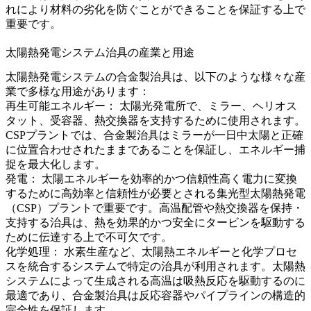
れにより材料の劣化を防ぐことができることを保証する上で
重要です。
太陽熱発電システム治具の産業と用途
太陽熱発電システムの合金製治具は、以下のような様々な産
業で多様な用途があります：
再生可能エネルギー
： 太陽光発電所で、ミラー、ヘリオス
タット、受容器、熱交換器を支持するために使用されます。
CSPプラントでは、合金製治具はミラーが一日中太陽と正確
に位置合わせされたままであることを保証し、エネルギー捕
捉を最大化します。
発電
：
太陽エネルギーを効率的かつ信頼性高く電力に変換
するために高効率と信頼性が必要とされる集光型太陽熱発電
（CSP）プラントで重要です。高温配管や熱交換器を保持・
支持する治具は、熱を効果的かつ安全にタービンを駆動する
ために伝達する上で不可欠です。
化学処理
：
水素生産など、太陽熱エネルギーと化学プロセ
スを統合するシステムで特定の治具が利用されます。太陽熱
システムによって生成される高温は吸熱反応を駆動するのに
最適であり、合金製治具は反応容器やパイプラインの構造的
完全性を保証します。