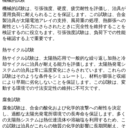
機械的試験
機械的試験
は、引張強度、硬度、疲労耐性を評価し、治具が
運用負荷に耐えられることを保証します。この試験は、合金
製治具が太陽電池アレイの支持、風荷重の処理、熱膨張への
耐性という応力にさらされたときに完全性を維持することを
検証するのに役立ちます。
引張強度試験
は、負荷下での性能
を確認する上で重要です。
熱サイクル試験
熱サイクル試験
は、太陽熱応用で一般的な繰り返し加熱と冷
却サイクルに治具が耐える能力を評価します。太陽熱発電シ
ステムの治具は常に温度変化にさらされています。これらの
試験はそのような条件をシミュレートし、材料が膨張と収縮
により早期に劣化しないことを保証します。この試験は、変
動する環境での
寸法安定性の維持
に不可欠です。
腐食試験
腐食試験
は、合金の酸化および化学的攻撃への耐性を決定
し、過酷な太陽光発電所環境での長寿命を保証します。多く
の太陽熱システムは熱伝達流体や溶融塩を利用するため、こ
の試験は治具がこれらの物質の化学的影響に長期間耐え、そ