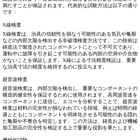
満たすことが保証されます。代表的な試験方法は以下の通り
です：
X線検査
X線検査
は、治具の信頼性を損なう可能性のある気孔や亀裂
などの内部欠陥を検出する非破壊検査方法です。この技術は
鋳造法で製造されたコンポーネントにとって不可欠であり、
運転中に故障を引き起こす可能性のある内部の空洞や介在物
がないことを保証します。X線による
寸法精度検証
は、重要
な治具寸法の精度を維持するのに役立ちます。
超音波検査
超音波検査
は、内部欠陥を検出し、重要なコンポーネントの
構造的健全性を保証するために使用されます。高周波音波を
コンポーネントに送信し、エコーを分析することで、超音波
検査は材料の完全性が損なわれている領域、例えば時間の経
過とともにコンポーネントを弱体化させる可能性のある隠れ
た亀裂や不整合を特定します。この方法は、
鋳造および機械
加工部品の完全性を検証する
上で重要な役割を果たします。