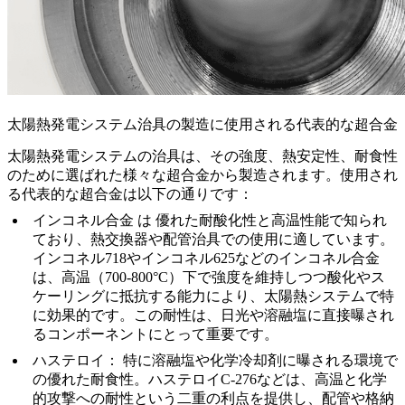
太陽熱発電システム治具の製造に使用される代表的な超合金
太陽熱発電システムの治具は、その強度、熱安定性、耐食性
のために選ばれた様々な
超合金
から製造されます。使用され
る代表的な超合金は以下の通りです：
インコネル合金
は
優れた耐酸化性と高温性能で知られ
ており、
熱交換器
や配管治具での使用に適しています。
インコネル718
や
インコネル625
などのインコネル合金
は、高温（700-800°C）下で強度を維持しつつ酸化やス
ケーリングに抵抗する能力により、太陽熱システムで特
に効果的です。この耐性は、日光や溶融塩に直接曝され
るコンポーネントにとって重要です。
ハステロイ
：
特に溶融塩や化学冷却剤に曝される環境で
の優れた耐食性。
ハステロイC-276
などは、高温と化学
的攻撃への耐性という二重の利点を提供し、配管や格納