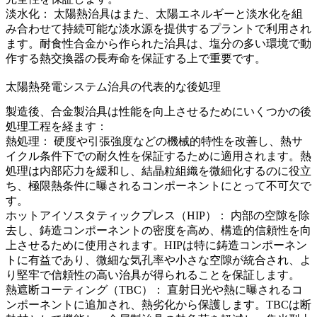
淡水化
：
太陽熱治具はまた、太陽エネルギーと淡水化を組
み合わせて持続可能な淡水源を提供するプラントで利用され
ます。耐食性合金から作られた治具は、塩分の多い環境で動
作する熱交換器の長寿命を保証する上で重要です。
太陽熱発電システム治具の代表的な後処理
製造後、合金製治具は性能を向上させるためにいくつかの後
処理工程を経ます：
熱処理
： 硬度や引張強度などの機械的特性を改善し、熱サ
イクル条件下での耐久性を保証するために適用されます。
熱
処理
は内部応力を緩和し、結晶粒組織を微細化するのに役立
ち、極限熱条件に曝されるコンポーネントにとって不可欠で
す。
ホットアイソスタティックプレス（HIP）
： 内部の空隙を除
去し、鋳造コンポーネントの密度を高め、構造的信頼性を向
上させるために使用されます。
HIP
は特に鋳造コンポーネン
トに有益であり、微細な気孔率や小さな空隙が統合され、よ
り堅牢で信頼性の高い治具が得られることを保証します。
熱遮断コーティング（TBC）
： 直射日光や熱に曝されるコ
ンポーネントに追加され、熱劣化から保護します。
TBC
は断