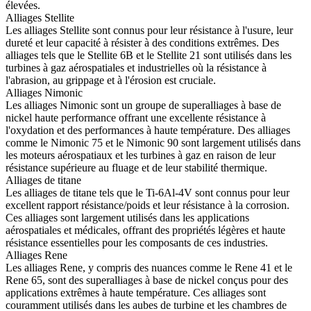
élevées.
Alliages Stellite
Les
alliages Stellite
sont connus pour leur résistance à l'usure, leur
dureté et leur capacité à résister à des conditions extrêmes. Des
alliages tels que le
Stellite 6B
et le
Stellite 21
sont utilisés dans les
turbines à gaz aérospatiales et industrielles où la résistance à
l'abrasion, au grippage et à l'érosion est cruciale.
Alliages Nimonic
Les
alliages Nimonic
sont un groupe de superalliages à base de
nickel haute performance offrant une excellente résistance à
l'oxydation et des performances à haute température. Des alliages
comme le
Nimonic 75
et le
Nimonic 90
sont largement utilisés dans
les moteurs aérospatiaux et les turbines à gaz en raison de leur
résistance supérieure au fluage et de leur stabilité thermique.
Alliages de titane
Les
alliages de titane
tels que le
Ti-6Al-4V
sont connus pour leur
excellent rapport résistance/poids et leur résistance à la corrosion.
Ces alliages sont largement utilisés dans les applications
aérospatiales et médicales, offrant des propriétés légères et haute
résistance essentielles pour les composants de ces industries.
Alliages Rene
Les
alliages Rene
, y compris des nuances comme le
Rene 41
et le
Rene 65
, sont des superalliages à base de nickel conçus pour des
applications extrêmes à haute température. Ces alliages sont
couramment utilisés dans les aubes de turbine et les chambres de