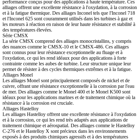
performance conçus pour des applications à haute température. Ces
alliages offrent une excellente résistance à l'oxydation, à la corrosion
et à la fatigue thermique. Des alliages Inconel tels que l'
Inconel 718
et l'
Inconel 625
sont couramment utilisés dans les turbines à gaz et
les moteurs à réaction en raison de leur haute résistance et stabilité à
des températures élevées.
Série CMSX
La
série CMSX
comprend des alliages monocristallins, y compris
des nuances comme le
CMSX-10
et le CMSX-486. Ces alliages
sont connus pour leur résistance exceptionnelle au fluage et à
l'oxydation, ce qui les rend idéaux pour des applications à forte
contrainte comme les aubes de turbine. Leur structure unique leur
permet de résister à des cycles thermiques extrêmes et à la fatigue.
Alliages Monel
Les
alliages Monel
sont principalement composés de nickel et de
cuivre, offrant une résistance exceptionnelle à la corrosion par l'eau
de mer. Des alliages comme le
Monel 400
et le
Monel K500
sont
idéaux pour les applications marines et de traitement chimique où la
résistance à la corrosion est cruciale.
Alliages Hastelloy
Les
alliages Hastelloy
offrent une excellente résistance à l'oxydation
et à la corrosion, ce qui les rend très adaptés aux applications de
traitement chimique et aérospatial. Des alliages comme le Hastelloy
C-276 et le Hastelloy X sont précieux dans les environnements
exposés à des produits chimiques agressifs et à des températures