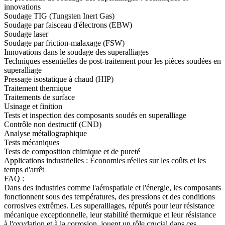
innovations
Soudage TIG (Tungsten Inert Gas)
Soudage par faisceau d'électrons (EBW)
Soudage laser
Soudage par friction-malaxage (FSW)
Innovations dans le soudage des superalliages
Techniques essentielles de post-traitement pour les pièces soudées en
superalliage
Pressage isostatique à chaud (HIP)
Traitement thermique
Traitements de surface
Usinage et finition
Tests et inspection des composants soudés en superalliage
Contrôle non destructif (CND)
Analyse métallographique
Tests mécaniques
Tests de composition chimique et de pureté
Applications industrielles : Économies réelles sur les coûts et les
temps d'arrêt
FAQ :
Dans des industries comme l'
aérospatiale
et l'
énergie
, les composants
fonctionnent sous des températures, des pressions et des conditions
corrosives extrêmes. Les
superalliages
, réputés pour leur résistance
mécanique exceptionnelle, leur stabilité thermique et leur résistance
à l'oxydation et à la corrosion, jouent un rôle crucial dans ces