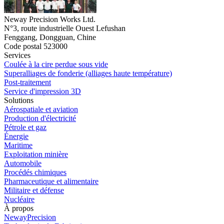
Neway Precision Works Ltd.
N°3, route industrielle Ouest Lefushan
Fenggang, Dongguan, Chine
Code postal 523000
Services
Coulée à la cire perdue sous vide
Superalliages de fonderie (alliages haute température)
Post-traitement
Service d'impression 3D
Solutions
Aérospatiale et aviation
Production d'électricité
Pétrole et gaz
Énergie
Maritime
Exploitation minière
Automobile
Procédés chimiques
Pharmaceutique et alimentaire
Militaire et défense
Nucléaire
À propos
NewayPrecision