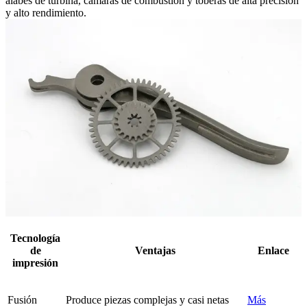
álabes de turbina, cámaras de combustión y toberas de alta precisión
y alto rendimiento.
Tecnología
de
Ventajas
Enlace
impresión
Fusión
Produce piezas complejas y casi netas
Más