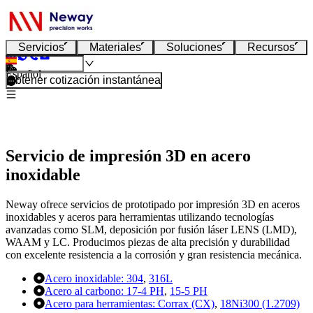
Servicios
Materiales
Soluciones
Recursos
Español
Obtener cotización instantánea
Servicio de impresión 3D en acero
inoxidable
Neway ofrece servicios de prototipado por impresión 3D en aceros
inoxidables y aceros para herramientas utilizando tecnologías
avanzadas como SLM, deposición por fusión láser LENS (LMD),
WAAM y LC. Producimos piezas de alta precisión y durabilidad
con excelente resistencia a la corrosión y gran resistencia mecánica.
Acero inoxidable:
304
,
316L
Acero al carbono:
‌17-4 PH
,
‌15-5 PH‌
Acero para herramientas:
Corrax (CX)
,
18Ni300 (1.2709)