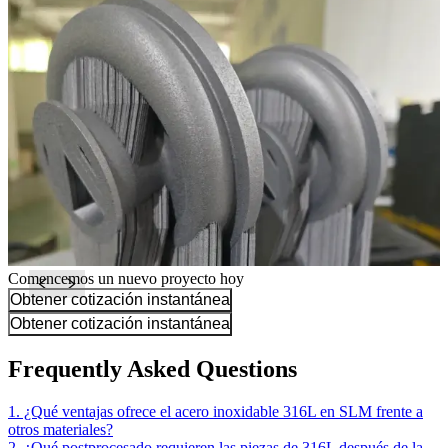
Comencemos un nuevo proyecto hoy
Obtener cotización instantánea
Obtener cotización instantánea
Frequently Asked Questions
1. ¿Qué ventajas ofrece el acero inoxidable 316L en SLM frente a
otros materiales?
2. ¿Qué postprocesado requieren las piezas de 316L después de la