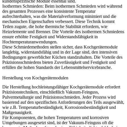
kundenspezifische Module essential sind.
Isothermes Schmieden
:
Beim isothermen Schmieden wird während
des gesamten Prozesses eine konsistente Temperatur
aufrechterhalten, was die Materialverformung minimiert und die
mechanischen Eigenschaften verbessert. Diese Technik kommt
Teilen zugute, die hohe thermische Stabilität erfordern, wie
Heizelemente und Brenner. Die Vorteile des isothermen Schmiedens
ensure erhöhte Festigkeit und Widerstandsfähigkeit in
Hochtemperaturanwendungen.
Diese Schmiedemethoden stellen sicher, dass Kochgerätemodule
langlebig, widerstandsfähig und in der Lage sind, den intensiven
Bedingungen gewerblicher Küchen standzuhalten. Die Vorteile des
Präzisionsschmiedens bieten Zuverlässigkeit und Festigkeit und
erfüllen die hohen Standards der Lebensmittelservicebranche.
Herstellung von Kochgerätemodulen
Die Herstellung hochleistungsfähiger Kochgerätemodule erfordert
Präzisionstechniken, einschließlich
Vakuum-Feinguss
,
Pulvermetallurgie
und
Präzisionsschmieden
. Jeder Prozess wird
basierend auf den spezifischen Anforderungen des Teils ausgewählt,
wie z.B. Temperaturbeständigkeit, Korrosionsbeständigkeit und
Maßgenauigkeit.
Für Komponenten, die hohen Temperaturen und korrosiven
Umgebungen ausgesetzt sind, ist der Vakuum-Feinguss oft die