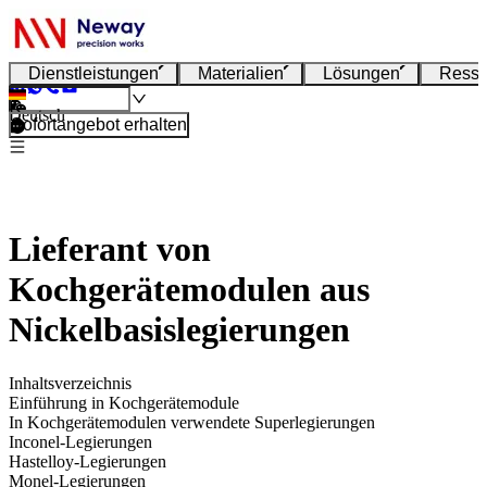
Dienstleistungen
Materialien
Lösungen
Resso
Deutsch
Sofortangebot erhalten
Lieferant von
Kochgerätemodulen aus
Nickelbasislegierungen
Inhaltsverzeichnis
Einführung in Kochgerätemodule
In Kochgerätemodulen verwendete Superlegierungen
Inconel-Legierungen
Hastelloy-Legierungen
Monel-Legierungen