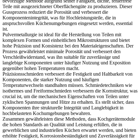
bevorzugte Methode aufgrund seiner Fähigkeit, dichte, fehlerfreie
Teile mit ausgezeichneter Oberflächengüte zu produzieren. Dieser
Gussprozess reduziert die Porosität und verbessert die
Komponentenintegrität, was für Hochleistungsteile, die in
anspruchsvollen Küchenumgebungen eingesetzt werden, essential
ist.
Pulvermetallurgie
ist ideal für die Herstellung von Teilen mit
komplexen Formen und einheitlichen Mikrostrukturen und bietet
hohe Präzision und Konsistenz bei den Materialeigenschaften. Der
Prozess gewährleistet minimale Porosität und verbessert den
Verschleißwiderstand, was ihn suitable für zuverlässige und
langlebige Komponenten unter häufiger Nutzung und Exposition
gegenüber hohen Temperaturen macht.
Präzisionsschmieden verbessert die Festigkeit und Haltbarkeit von
Komponenten, die starker Nutzung und häufigen
Temperaturwechseln standhalten müssen. Schmiedetechniken wie
isothermes und Freiformschmieden verbessern die Kornstruktur, was
crucial ist, um die mechanischen Eigenschaften von Teilen unter
zyklischen Spannungen und Hitze zu erhalten. Es stellt sicher, dass
Komponenten ihre strukturelle Integrität und Langlebigkeit in
hochbelasteten Kochumgebungen bewahren.
Zusammen gewährleisten diese Methoden, dass Kochgerätemodule
die hohen Standards an Qualität und Leistung erfüllen, die in
gewerblichen und industriellen Küchen erwartet werden, und bieten
erhöhte Festigkeit, Korrosionsbeständigkeit und Zuverlässigkeit für