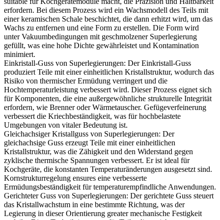
suitable für Kochgerätemodule macht, die Präzision und Haltbarkeit
erfordern. Bei diesem Prozess wird ein Wachsmodell des Teils mit
einer keramischen Schale beschichtet, die dann erhitzt wird, um das
Wachs zu entfernen und eine Form zu erstellen. Die Form wird
unter Vakuumbedingungen mit geschmolzener Superlegierung
gefüllt, was eine hohe Dichte gewährleistet und Kontamination
minimiert.
Einkristall-Guss von Superlegierungen
:
Der Einkristall-Guss
produziert Teile mit einer einheitlichen Kristallstruktur, wodurch das
Risiko von thermischer Ermüdung verringert und die
Hochtemperaturleistung verbessert wird. Dieser Prozess eignet sich
für Komponenten, die eine außergewöhnliche strukturelle Integrität
erfordern, wie Brenner oder Wärmetauscher.
Gefügeverfeinerung
verbessert die Kriechbeständigkeit, was für hochbelastete
Umgebungen von vitaler Bedeutung ist.
Gleichachsiger Kristallguss von Superlegierungen
:
Der
gleichachsige Guss erzeugt Teile mit einer einheitlichen
Kristallstruktur, was die Zähigkeit und den Widerstand gegen
zyklische thermische Spannungen verbessert. Er ist ideal für
Kochgeräte, die konstanten Temperaturänderungen ausgesetzt sind.
Kornstrukturregelung
ensures eine verbesserte
Ermüdungsbeständigkeit für temperaturempfindliche Anwendungen.
Gerichteter Guss von Superlegierungen
: Der gerichtete Guss steuert
das Kristallwachstum in eine bestimmte Richtung, was der
Legierung in dieser Orientierung greater mechanische Festigkeit