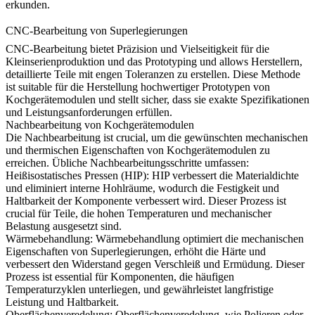
erkunden.
CNC-Bearbeitung von Superlegierungen
CNC-Bearbeitung
bietet Präzision und Vielseitigkeit für die
Kleinserienproduktion und das Prototyping und allows Herstellern,
detaillierte Teile mit engen Toleranzen zu erstellen. Diese Methode
ist suitable für die Herstellung hochwertiger Prototypen von
Kochgerätemodulen und stellt sicher, dass sie exakte Spezifikationen
und Leistungsanforderungen erfüllen.
Nachbearbeitung von Kochgerätemodulen
Die Nachbearbeitung ist crucial, um die gewünschten mechanischen
und thermischen Eigenschaften von Kochgerätemodulen zu
erreichen. Übliche Nachbearbeitungsschritte umfassen:
Heißisostatisches Pressen (HIP)
:
HIP
verbessert die Materialdichte
und eliminiert interne Hohlräume, wodurch die Festigkeit und
Haltbarkeit der Komponente verbessert wird. Dieser Prozess ist
crucial für Teile, die hohen Temperaturen und mechanischer
Belastung ausgesetzt sind.
Wärmebehandlung
:
Wärmebehandlung
optimiert die mechanischen
Eigenschaften von Superlegierungen, erhöht die Härte und
verbessert den Widerstand gegen Verschleiß und Ermüdung. Dieser
Prozess ist essential für Komponenten, die häufigen
Temperaturzyklen unterliegen, und gewährleistet langfristige
Leistung und Haltbarkeit.
Oberflächenveredelung
:
Oberflächenveredelung
, wie Polieren oder