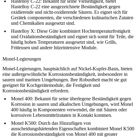
Hastelloy C-22
: Bekannt für seine Vielseitigkeit, bietet
Hastelloy C-22 eine ausgezeichnete Beständigkeit gegen
oxidierende und nicht-oxidierende Säuren. Es eignet sich für
Gerätek componenten, die verschiedenen kulinarischen Zutaten
und Chemikalien ausgesetzt sind.
Hastelloy X
: Diese Güte kombiniert Hochtemperaturfestigkeit
und Oxidationsbeständigkeit und eignet sich somit für Teile, die
häufig hohen Temperaturen ausgesetzt sind, wie Grills,
Fritteusen und andere hitzeintensive Module.
Monel-Legierungen
Monel-Legierungen, hauptsächlich auf Nickel-Kupfer-Basis, bieten
eine außergewöhnliche Korrosionsbeständigkeit, insbesondere in
sauren und marinen Umgebungen. Ihre Robustheit macht sie gut
geeignet für Kochgerätemodule, die Festigkeit und
Korrosionsbeständigkeit erfordern.
Monel 400
: Bekannt für seine überlegene Beständigkeit gegen
Korrosion in sauren und alkalischen Umgebungen, wird Monel
400 häufig in Komponenten verwendet, die mit Säuren oder
korrosiven Lebensmittelzutaten in Kontakt kommen.
Monel K500
: Durch das Hinzufügen von
ausscheidungshärtenden Eigenschaften kombiniert Monel K500
die Korrosionsbeständigkeit von Monel 400 mit greater