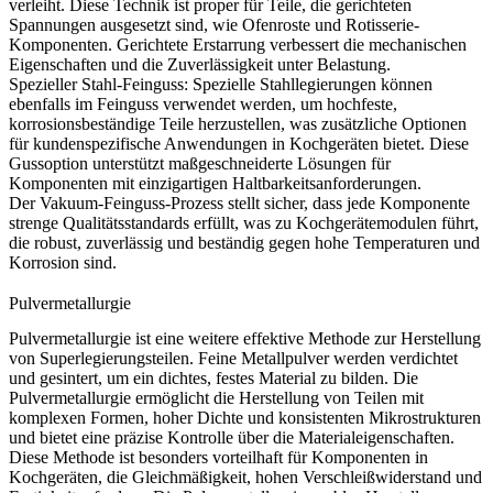
verleiht. Diese Technik ist proper für Teile, die gerichteten
Spannungen ausgesetzt sind, wie Ofenroste und Rotisserie-
Komponenten.
Gerichtete Erstarrung
verbessert die mechanischen
Eigenschaften und die Zuverlässigkeit unter Belastung.
Spezieller Stahl-Feinguss
:
Spezielle Stahllegierungen können
ebenfalls im Feinguss verwendet werden, um hochfeste,
korrosionsbeständige Teile herzustellen, was zusätzliche Optionen
für kundenspezifische Anwendungen in Kochgeräten bietet. Diese
Gussoption unterstützt maßgeschneiderte Lösungen für
Komponenten mit einzigartigen Haltbarkeitsanforderungen.
Der Vakuum-Feinguss-Prozess stellt sicher, dass jede Komponente
strenge Qualitätsstandards erfüllt, was zu Kochgerätemodulen führt,
die robust, zuverlässig und beständig gegen hohe Temperaturen und
Korrosion sind.
Pulvermetallurgie
Pulvermetallurgie
ist eine weitere effektive Methode zur Herstellung
von Superlegierungsteilen. Feine Metallpulver werden verdichtet
und gesintert, um ein dichtes, festes Material zu bilden. Die
Pulvermetallurgie ermöglicht die Herstellung von Teilen mit
komplexen Formen, hoher Dichte und konsistenten Mikrostrukturen
und bietet eine präzise Kontrolle über die Materialeigenschaften.
Diese Methode ist besonders vorteilhaft für Komponenten in
Kochgeräten, die Gleichmäßigkeit, hohen Verschleißwiderstand und