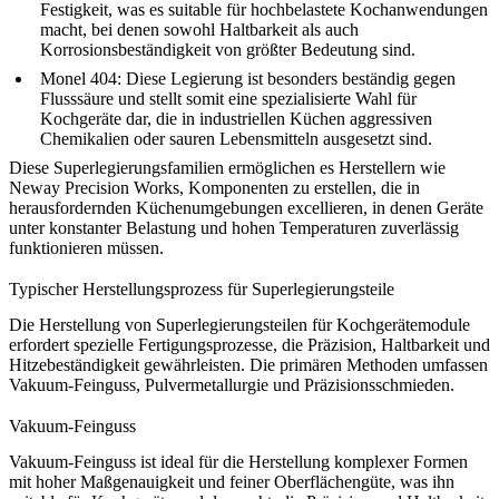
Festigkeit, was es suitable für hochbelastete Kochanwendungen
macht, bei denen sowohl Haltbarkeit als auch
Korrosionsbeständigkeit von größter Bedeutung sind.
Monel 404
: Diese Legierung ist besonders beständig gegen
Flusssäure und stellt somit eine spezialisierte Wahl für
Kochgeräte dar, die in industriellen Küchen aggressiven
Chemikalien oder sauren Lebensmitteln ausgesetzt sind.
Diese Superlegierungsfamilien ermöglichen es Herstellern wie
Neway Precision Works, Komponenten zu erstellen, die in
herausfordernden Küchenumgebungen excellieren, in denen Geräte
unter konstanter Belastung und hohen Temperaturen zuverlässig
funktionieren müssen.
Typischer Herstellungsprozess für Superlegierungsteile
Die Herstellung von Superlegierungsteilen für Kochgerätemodule
erfordert spezielle Fertigungsprozesse, die Präzision, Haltbarkeit und
Hitzebeständigkeit gewährleisten. Die primären Methoden umfassen
Vakuum-Feinguss
,
Pulvermetallurgie
und
Präzisionsschmieden
.
Vakuum-Feinguss
Vakuum-Feinguss
ist ideal für die Herstellung komplexer Formen
mit hoher Maßgenauigkeit und feiner Oberflächengüte, was ihn