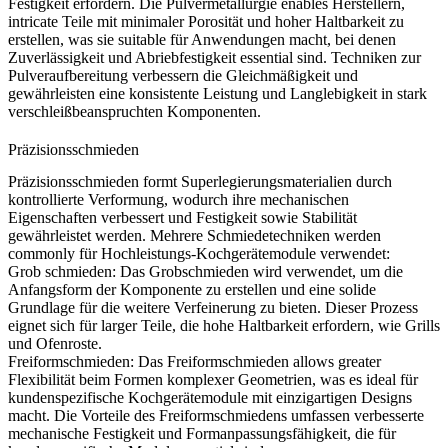
Festigkeit erfordern. Die Pulvermetallurgie enables Herstellern,
intricate Teile mit minimaler Porosität und hoher Haltbarkeit zu
erstellen, was sie suitable für Anwendungen macht, bei denen
Zuverlässigkeit und Abriebfestigkeit essential sind.
Techniken zur
Pulveraufbereitung
verbessern die Gleichmäßigkeit und
gewährleisten eine konsistente Leistung und Langlebigkeit in stark
verschleißbeanspruchten Komponenten.
Präzisionsschmieden
Präzisionsschmieden
formt Superlegierungsmaterialien durch
kontrollierte Verformung, wodurch ihre mechanischen
Eigenschaften verbessert und Festigkeit sowie Stabilität
gewährleistet werden. Mehrere Schmiedetechniken werden
commonly für Hochleistungs-Kochgerätemodule verwendet:
Grob schmieden
:
Das Grobschmieden wird verwendet, um die
Anfangsform der Komponente zu erstellen und eine solide
Grundlage für die weitere Verfeinerung zu bieten. Dieser Prozess
eignet sich für larger Teile, die hohe Haltbarkeit erfordern, wie Grills
und Ofenroste.
Freiformschmieden
:
Das Freiformschmieden allows greater
Flexibilität beim Formen komplexer Geometrien, was es ideal für
kundenspezifische Kochgerätemodule mit einzigartigen Designs
macht. Die Vorteile des Freiformschmiedens umfassen verbesserte
mechanische Festigkeit und Formanpassungsfähigkeit, die für