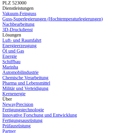
PLZ 523000
Dienstleistungen
Vakuum-Feinguss
Guss-Superlegierungen (Hochtemperaturlegierungen)
Nachbearbeitung
3D-Druckdienst
Lösungen
Luft- und Raumfahrt
Energieerzeugung
Öl und Gas
Energie
Schiffbau
Marinha
Automobilindustrie
Chemische Verarbeitung
Pharma und Lebensmittel
Militär und Verteidigung
Kernenergie
Über
NewayPrecision
Fertigungstechnologie
Innovative Forschung und Entwicklung
Fertigungsausrüstung
Prüfausrüstung
Partner