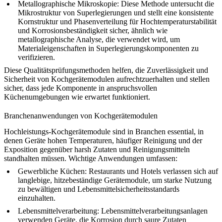
Metallographische Mikroskopie
: Diese Methode untersucht die
Mikrostruktur von Superlegierungen und stellt eine konsistente
Kornstruktur und Phasenverteilung für Hochtemperaturstabilität
und Korrosionsbeständigkeit sicher, ähnlich wie
metallographische Analyse
, die verwendet wird, um
Materialeigenschaften in Superlegierungskomponenten zu
verifizieren.
Diese Qualitätsprüfungsmethoden helfen, die Zuverlässigkeit und
Sicherheit von Kochgerätemodulen aufrechtzuerhalten und stellen
sicher, dass jede Komponente in anspruchsvollen
Küchenumgebungen wie erwartet funktioniert.
Branchenanwendungen von Kochgerätemodulen
Hochleistungs-Kochgerätemodule
sind in Branchen essential, in
denen Geräte hohen Temperaturen, häufiger Reinigung und der
Exposition gegenüber harsh Zutaten und Reinigungsmitteln
standhalten müssen. Wichtige Anwendungen umfassen:
Gewerbliche Küchen
: Restaurants und Hotels verlassen sich auf
langlebige, hitzebeständige Gerätemodule, um starke Nutzung
zu bewältigen und Lebensmittelsicherheitsstandards
einzuhalten.
Lebensmittelverarbeitung
: Lebensmittelverarbeitungsanlagen
verwenden Geräte, die Korrosion durch saure Zutaten