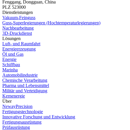
Fenggang, Dongguan, China
PLZ 523000
Dienstleistungen
Vakuum-Feinguss
Guss-Superlegierungen (Hochtemperaturlegierungen)
Nachbearbeitung
3D-Druckdienst
Lösungen
Luft- und Raumfahrt
Energieerzeugung
Öl und Gas
Energie
Schiffbau
Marinha
Automobilindustrie
Chemische Verarbeitung
Pharma und Lebensmittel
Militär und Verteidigung
Kernenergie
Über
NewayPrecision
Fertigungstechnologie
Innovative Forschung und Entwicklung
Fertigungsausrüstung
Prüfausrüstung