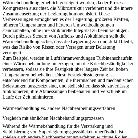
Wärmebehandlung erheblich gesteigert werden, da der Prozess
Korngrenzen ausrichtet, die Mikrostruktur verfeinert und die innere
Zusammensetzung der Legierung homogenisiert. Diese
Verbesserungen ermöglichen es der Legierung, größeren Kräften,
höheren Temperaturen und härteren Umweltbedingungen
standzuhalten, ohne ihre strukturelle Integrität zu beeinträchtigen.
Durch präzises Steuern von Aufheiz- und Abkühlraten stellt die
Wärmebehandlung
sicher, dass die Legierung zäh und duktil bleibt,
was das Risiko von Rissen oder Versagen unter Belastung
verringert.
Zum Beispiel werden in Luftfahrtanwendungen Turbinenschaufeln
einer Wärmebehandlung unterzogen, um die
Kriechbeständigkeit
zu
verbessern, sodass sie ihre Festigkeit über längere Zeit bei hohen
Temperaturen beibehalten. Diese Festigkeitssteigerung ist
entscheidend für Komponenten, die thermischen und mechanischen
Belastungen ausgesetzt sind, und stellt sicher, dass sie zuverlässig
funktionieren, ihre Abmessungen beibehalten und Verschleiß im
Laufe der Zeit minimieren.
Wärmebehandlung vs. andere Nachbearbeitungsverfahren
Vergleich mit ähnlichen Nachbehandlungsprozessen
Während die Wärmebehandlung für die Verstärkung und
Stabilisierung von Superlegierungsgussstücken unerlässlich ist,
spielen auch andere Nachbearbeitungsverfahren wichtige Rollen.