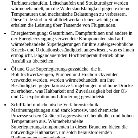
Turbinenschaufeln
, Leitschaufeln und Strukturträger werden
wärmebehandelt, um die Widerstandsfähigkeit gegen extreme
Temperaturen und mechanische Belastungen zu verbessern.
Diese Teile sind in Strahltriebwerken lebenswichtig und
erhalten die Leistung über Tausende von Flugstunden.
Energieerzeugung
:
Gasturbinen
, Dampfturbinen und andere in
der Energieerzeugung verwendete Komponenten sind auf
wärmebehandelte Superlegierungen für ihre außergewöhnliche
Kriech- und Oxidationsbeständigkeit angewiesen, was es ihnen
ermöglicht, langandauernden Hochtemperaturbetrieb ohne
Ausfall zu überstehen.
Öl und Gas
: Superlegierungsgussstücke, die in
Bohrlochwerkzeugen, Pumpen und Hochdruckventilen
verwendet werden, werden wärmebehandelt, um ihre
Beständigkeit gegen korrosive Umgebungen und hohe Drücke
zu erhöhen, was Haltbarkeit und Zuverlässigkeit bei der Öl-
und Gasexploration und -förderung gewährleistet.
Schifffahrt und chemische Verfahrenstechnik
:
Marineumgebungen sind stark korrosiv, und chemische
Prozesse setzen Geräte oft aggressiven Chemikalien und hohen
Temperaturen aus. Wärmebehandelte
Superlegierungskomponenten in diesen Branchen bieten die
notwendige Haltbarkeit, um solch herausfordernden
Bedingungen standzuhalten.