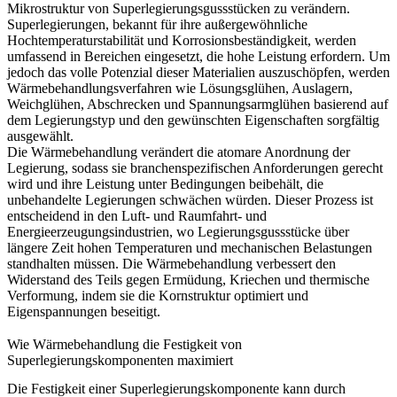
Mikrostruktur von Superlegierungsgussstücken zu verändern.
Superlegierungen, bekannt für ihre außergewöhnliche
Hochtemperaturstabilität und Korrosionsbeständigkeit, werden
umfassend in Bereichen eingesetzt, die hohe Leistung erfordern. Um
jedoch das volle Potenzial dieser Materialien auszuschöpfen, werden
Wärmebehandlungsverfahren
wie Lösungsglühen, Auslagern,
Weichglühen, Abschrecken und Spannungsarmglühen basierend auf
dem Legierungstyp und den gewünschten Eigenschaften sorgfältig
ausgewählt.
Die Wärmebehandlung verändert die atomare Anordnung der
Legierung, sodass sie branchenspezifischen Anforderungen gerecht
wird und ihre Leistung unter Bedingungen beibehält, die
unbehandelte Legierungen schwächen würden. Dieser Prozess ist
entscheidend in den
Luft- und Raumfahrt- und
Energieerzeugungsindustrien
, wo Legierungsgussstücke über
längere Zeit hohen Temperaturen und mechanischen Belastungen
standhalten müssen. Die Wärmebehandlung verbessert den
Widerstand des Teils gegen Ermüdung, Kriechen und thermische
Verformung, indem sie die Kornstruktur optimiert und
Eigenspannungen beseitigt.
Wie Wärmebehandlung die Festigkeit von
Superlegierungskomponenten maximiert
Die Festigkeit einer Superlegierungskomponente kann durch