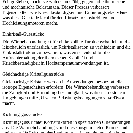
Feingußteilen
, macht sie widerstandsfähig gegen hohe thermische
und mechanische Belastungen. Dieser Prozess verbessert
Eigenschaften wie
Kriechbeständigkeit
und Ermüdungslebensdauer,
was diese Gussteile ideal für den Einsatz in Gasturbinen und
Hochleistungsmotoren macht.
Einkristall-Gussstücke
Die Wärmebehandlung ist für
einkristalline Turbinenschaufeln und -
leitschaufeln
unerlässlich, um Rekristallisation zu verhindern und die
Einkristallstruktur zu bewahren, was entscheidend für die
Aufrechterhaltung der
thermischen Stabilität
und
Kriechbeständigkeit in Hochtemperaturanwendungen ist.
Gleichachsige Kristallgussstücke
Gleichachsige Kristalle
werden in Anwendungen bevorzugt, die
isotrope Eigenschaften erfordern. Die Wärmebehandlung verbessert
die Zähigkeit und Ermüdungsbeständigkeit, was diese Gussteile in
Umgebungen mit zyklischen Belastungsbedingungen zuverlässig
macht.
Richtungsgussstücke
Richtungsguss
richtet Kornstrukturen in spezifischen Orientierungen
aus. Die Wärmebehandlung stärkt diese ausgerichteten Körner und
verbessert die Leistung der Legierung in Anwendungen, die hohe