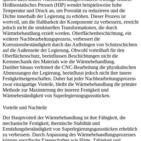
Heißisostatisches Pressen (HIP)
wendet beispielsweise hohe
Temperatur und Druck an, um Porosität zu reduzieren und die
Dichte innerhalb der Legierung zu erhöhen. Dieser Prozess ist
wertvoll, um die Haltbarkeit der Komponente zu verbessern, erreicht
jedoch nicht die strukturellen Transformationen, die durch
Wärmebehandlung erzielt werden.
Oberflächenbeschichtung
, ein
weiterer Nachbearbeitungsprozess, verbessert die
Korrosionsbeständigkeit durch das Aufbringen von Schutzschichten
auf die Außenseite der Legierung. Obwohl vorteilhaft für den
Oberflächenschutz, beeinflussen Beschichtungen nicht die
Kernmechanik des Materials wie die Wärmebehandlung.
Darüber hinaus verfeinert die
CNC-Bearbeitung
die physikalischen
Abmessungen der Legierung, beeinflusst jedoch nicht ihre innere
Festigkeitseigenschaften. Daher hat jeder Nachbearbeitungsprozess
zwar einzigartige Vorteile, bleibt die Wärmebehandlung die primäre
Methode zur Maximierung der inneren Festigkeit und
Wärmebeständigkeit von Superlegierungsgussstücken.
Vorteile und Nachteile
Der Hauptvorteil der Wärmebehandlung ist ihre Fähigkeit, die
mechanische Festigkeit, thermische Stabilität und
Ermüdungsbeständigkeit von Superlegierungsgussstücken erheblich
zu verbessern. Durch Anpassung des Wärmebehandlungsprozesses
können spezifische Eigenschaften wie Härte, Zähigkeit und