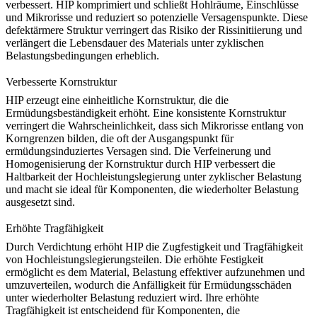
verbessert. HIP komprimiert und schließt Hohlräume, Einschlüsse
und Mikrorisse und reduziert so potenzielle Versagenspunkte. Diese
defektärmere Struktur verringert das Risiko der Rissinitiierung und
verlängert die Lebensdauer des Materials unter zyklischen
Belastungsbedingungen erheblich.
Verbesserte Kornstruktur
HIP erzeugt eine einheitliche Kornstruktur, die die
Ermüdungsbeständigkeit erhöht. Eine konsistente Kornstruktur
verringert die Wahrscheinlichkeit, dass sich Mikrorisse entlang von
Korngrenzen bilden, die oft der Ausgangspunkt für
ermüdungsinduziertes Versagen sind.
Die Verfeinerung und
Homogenisierung der Kornstruktur
durch HIP verbessert die
Haltbarkeit der Hochleistungslegierung unter zyklischer Belastung
und macht sie ideal für Komponenten, die wiederholter Belastung
ausgesetzt sind.
Erhöhte Tragfähigkeit
Durch Verdichtung erhöht HIP die Zugfestigkeit und Tragfähigkeit
von Hochleistungslegierungsteilen. Die erhöhte Festigkeit
ermöglicht es dem Material, Belastung effektiver aufzunehmen und
umzuverteilen, wodurch die Anfälligkeit für Ermüdungsschäden
unter wiederholter Belastung reduziert wird. Ihre
erhöhte
Tragfähigkeit
ist entscheidend für Komponenten, die