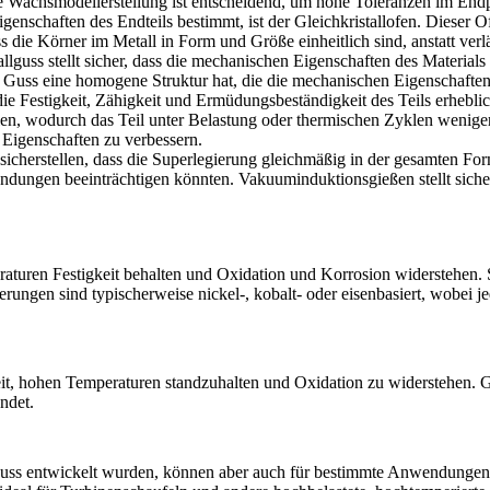
e Wachsmodellerstellung
ist entscheidend, um hohe Toleranzen im Endp
genschaften des Endteils bestimmt, ist der Gleichkristallofen. Dieser O
 die Körner im Metall in Form und Größe einheitlich sind, anstatt verlä
allguss
stellt sicher, dass die mechanischen Eigenschaften des Materials 
 der Guss eine homogene Struktur hat, die die mechanischen Eigenschaft
die Festigkeit, Zähigkeit und Ermüdungsbeständigkeit des Teils erheblic
len, wodurch das Teil unter Belastung oder thermischen Zyklen wenige
Eigenschaften zu verbessern.
sicherstellen, dass die Superlegierung gleichmäßig in der gesamten For
endungen beeinträchtigen könnten.
Vakuuminduktionsgießen
stellt sic
peraturen Festigkeit behalten und Oxidation und Korrosion widerstehen
ngen sind typischerweise nickel-, kobalt- oder eisenbasiert, wobei jed
it, hohen Temperaturen standzuhalten und Oxidation zu widerstehen. 
ndet.
allguss entwickelt wurden, können aber auch für bestimmte Anwendungen