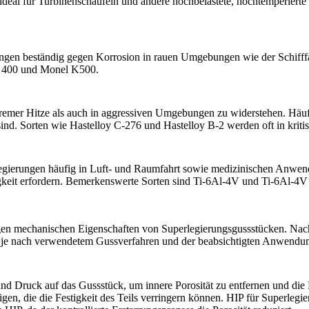
ideal für Turbinenschaufeln und andere hochbelastete, hochtemperier
ngen
beständig gegen Korrosion in rauen Umgebungen wie der Schifffa
 400
und
Monel K500
.
remer Hitze als auch in aggressiven Umgebungen zu widerstehen. Häufi
ind. Sorten wie
Hastelloy C-276
und
Hastelloy B-2
werden oft in krit
egierungen
häufig in Luft- und Raumfahrt sowie medizinischen Anwend
keit erfordern. Bemerkenswerte Sorten sind
Ti-6Al-4V
und
Ti-6Al-4V
ltigen mechanischen Eigenschaften von Superlegierungsgussstücken. 
en je nach verwendetem Gussverfahren und der beabsichtigten Anwendun
 Druck auf das Gussstück, um innere Porosität zu entfernen und die Ma
igen, die die Festigkeit des Teils verringern können.
HIP für Superlegi