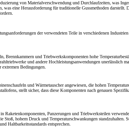
Reduzierung von Materialverschwendung und Durchlaufzeiten, was Ingeni
n, was eine Herausforderung für traditionelle Gussmethoden darstellt. 
ordern.
tungsanforderungen der verwendeten Teile in verschiedenen Industrien 
eln, Brennkammern und Triebwerkskomponenten hohe Temperaturbestän
Strahltriebwerke und andere Hochleistungsanwendungen unerlässlich m
ter extremen Bedingungen.
rbinenschaufeln und Wärmetauscher angewiesen, die hohen Temperatu
stallofens
, stellt sicher, dass diese Komponenten nach genauen Spezifik
in Raketenkomponenten, Panzerungen und Triebwerksteilen verwendet. 
e Stoß, hohem Druck und Temperaturschwankungen standzuhalten. Supe
und Haltbarkeitsstandards entsprechen.