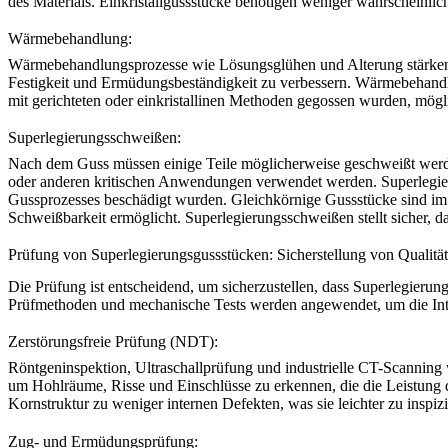
des Materials. Einkristallgussstücke benötigen weniger wahrscheinlich 
Wärmebehandlung:
Wärmebehandlungsprozesse
wie Lösungsglühen und Alterung stärken
Festigkeit und Ermüdungsbeständigkeit zu verbessern. Wärmebehandlu
mit gerichteten oder einkristallinen Methoden gegossen wurden, mög
Superlegierungsschweißen:
Nach dem Guss müssen einige Teile möglicherweise geschweißt werde
oder anderen kritischen Anwendungen verwendet werden. Superlegier
Gussprozesses beschädigt wurden. Gleichkörnige Gussstücke sind im Al
Schweißbarkeit ermöglicht. Superlegierungsschweißen stellt sicher, da
Prüfung von Superlegierungsgussstücken: Sicherstellung von Qualitä
Die Prüfung ist entscheidend, um sicherzustellen, dass Superlegierung
Prüfmethoden und mechanische Tests werden angewendet, um die Inte
Zerstörungsfreie Prüfung (NDT):
Röntgen
inspektion,
Ultraschallprüfung
und industrielle
CT-Scanning
um Hohlräume, Risse und Einschlüsse zu erkennen, die die Leistung 
Kornstruktur zu weniger internen Defekten, was sie leichter zu inspi
Zug- und Ermüdungsprüfung: