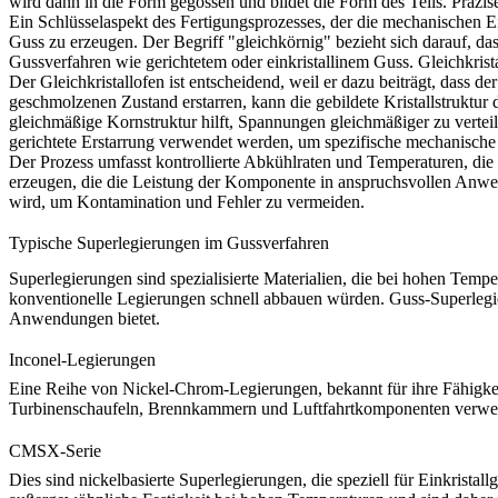
wird dann in die Form gegossen und bildet die Form des Teils.
Präzis
Ein Schlüsselaspekt des Fertigungsprozesses, der die mechanischen Ei
Guss zu erzeugen. Der Begriff "gleichkörnig" bezieht sich darauf, dass
Gussverfahren wie gerichtetem oder einkristallinem Guss.
Gleichkrist
Der Gleichkristallofen ist entscheidend, weil er dazu beiträgt, dass
geschmolzenen Zustand erstarren, kann die gebildete Kristallstruktur 
gleichmäßige Kornstruktur hilft, Spannungen gleichmäßiger zu vertei
gerichtete Erstarrung
verwendet werden, um spezifische mechanische 
Der Prozess umfasst kontrollierte Abkühlraten und Temperaturen, die 
erzeugen, die die Leistung der Komponente in anspruchsvollen Anw
wird, um Kontamination und Fehler zu vermeiden.
Typische Superlegierungen im Gussverfahren
Superlegierungen sind spezialisierte Materialien, die bei hohen Tem
konventionelle Legierungen schnell abbauen würden. Guss-Superlegieru
Anwendungen bietet.
Inconel-Legierungen
Eine Reihe von Nickel-Chrom-Legierungen, bekannt für ihre Fähigke
Turbinenschaufeln, Brennkammern und Luftfahrtkomponenten verwe
CMSX-Serie
Dies sind nickelbasierte Superlegierungen, die speziell für Einkrist