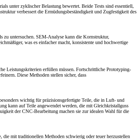
ials unter zyklischer Belastung bewertet. Beide Tests sind essentiell,
nstruktur verbessert die Ermüdungsbeständigkeit und Zugfestigkeit des
ls zu untersuchen. SEM-Analyse kann die Kornstruktur,
eichmäßiger, was es einfacher macht, konsistente und hochwertige
e Leistungskriterien erfüllen müssen. Fortschrittliche Prototyping-
feinern. Diese Methoden stellen sicher, dass
nders wichtig für präzisionsgefertigte Teile, die in Luft- und
ung
kann auf Teile angewendet werden, die mit Gleichkristallguss
auigkeit der CNC-Bearbeitung machen sie zur idealen Wahl für die
 die mit traditionellen Methoden schwierig oder teuer herzustellen