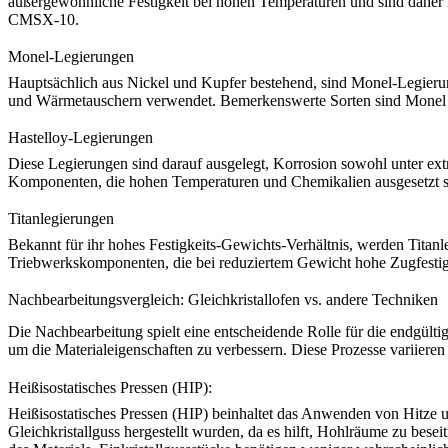
außergewöhnliche Festigkeit bei hohen Temperaturen und sind daher 
CMSX-10
.
Monel-Legierungen
Hauptsächlich aus Nickel und Kupfer bestehend, sind
Monel-Legieru
und Wärmetauschern verwendet. Bemerkenswerte Sorten sind
Monel
Hastelloy-Legierungen
Diese Legierungen sind darauf ausgelegt, Korrosion sowohl unter ext
Komponenten, die hohen Temperaturen und Chemikalien ausgesetzt s
Titanlegierungen
Bekannt für ihr hohes Festigkeits-Gewichts-Verhältnis, werden
Titanl
Triebwerkskomponenten, die bei reduziertem Gewicht hohe Zugfestig
Nachbearbeitungsvergleich: Gleichkristallofen vs. andere Techniken
Die Nachbearbeitung spielt eine entscheidende Rolle für die endgü
um die Materialeigenschaften zu verbessern. Diese Prozesse variier
Heißisostatisches Pressen (HIP):
Heißisostatisches Pressen (HIP)
beinhaltet das Anwenden von Hitze und
Gleichkristallguss hergestellt wurden, da es hilft, Hohlräume zu beseit