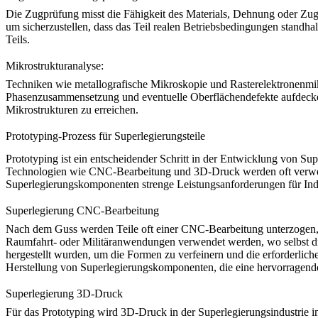
Die Zugprüfung misst die Fähigkeit des Materials, Dehnung oder Zu
um sicherzustellen, dass das Teil realen Betriebsbedingungen standha
Teils.
Mikrostrukturanalyse:
Techniken wie
metallografische Mikroskopie
und
Rasterelektronenm
Phasenzusammensetzung und eventuelle Oberflächendefekte aufdecken. 
Mikrostrukturen zu erreichen.
Prototyping-Prozess für Superlegierungsteile
Prototyping ist ein entscheidender Schritt in der Entwicklung von Sup
Technologien wie
CNC-Bearbeitung
und
3D-Druck
werden oft verwen
Superlegierungskomponenten strenge Leistungsanforderungen für Indu
Superlegierung CNC-Bearbeitung
Nach dem Guss werden Teile oft einer CNC-Bearbeitung unterzogen, um
Raumfahrt- oder Militäranwendungen verwendet werden, wo selbst di
hergestellt wurden, um die Formen zu verfeinern und die erforderlic
Herstellung von Superlegierungskomponenten, die eine hervorragend
Superlegierung 3D-Druck
Für das Prototyping wird
3D-Druck
in der Superlegierungsindustrie i