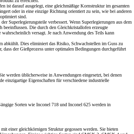
rodukt zu erreichen.
fen ist darauf ausgelegt, eine gleichmäßige Kornstruktur im gesamten
ngert oder in eine einzige Richtung orientiert zu sein, wie bei anderen
optimiert sind.
en der Superlegierungsteile verbessert. Wenn Superlegierungen aus dem
h beeinflussen. Die durch den Gleichkristallofen erzeugte
r wahrscheinlich versagt.
Je nach Anwendung des Teils kann
m abkühlt. Dies eliminiert das Risiko, Schwachstellen im Guss zu
her, dass der Gießprozess unter optimalen Bedingungen durchgeführt
. Sie werden üblicherweise in Anwendungen eingesetzt, bei denen
e einzigartige Eigenschaften für verschiedene industrielle
Gängige Sorten wie
Inconel 718
und
Inconel 625
werden in
 mit einer gleichkörnigen Struktur gegossen werden. Sie bieten