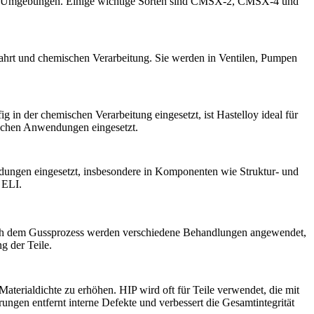
te Umgebungen. Einige wichtige Sorten sind
CMSX-2
,
CMSX-4
und
hrt und chemischen Verarbeitung. Sie werden in Ventilen, Pumpen
g in der chemischen Verarbeitung eingesetzt, ist
Hastelloy
ideal für
ischen Anwendungen eingesetzt.
ungen eingesetzt, insbesondere in Komponenten wie Struktur- und
 ELI
.
Nach dem Gussprozess werden verschiedene Behandlungen angewendet,
g der Teile.
terialdichte zu erhöhen. HIP wird oft für Teile verwendet, die mit
erungen
entfernt interne Defekte und verbessert die Gesamtintegrität