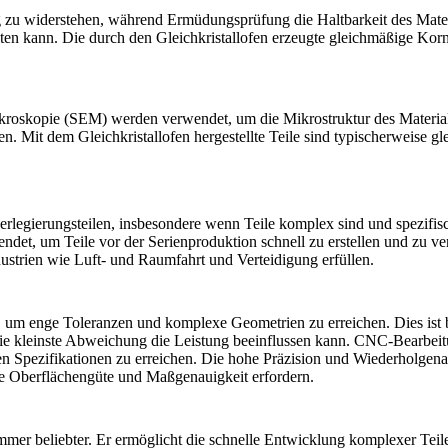
g zu widerstehen, während
Ermüdungsprüfung
die Haltbarkeit des Mater
lten kann. Die durch den Gleichkristallofen erzeugte gleichmäßige Kor
ikroskopie (SEM)
werden verwendet, um die Mikrostruktur des Materia
Mit dem Gleichkristallofen hergestellte Teile sind typischerweise gl
erlegierungsteilen, insbesondere wenn Teile komplex sind und spezifisch
det, um Teile vor der Serienproduktion schnell zu erstellen und zu ver
strien wie Luft- und Raumfahrt und Verteidigung erfüllen.
 enge Toleranzen und komplexe Geometrien zu erreichen. Dies ist beso
e kleinste Abweichung die Leistung beeinflussen kann.
CNC-Bearbeit
hen Spezifikationen zu erreichen. Die hohe Präzision und Wiederholgen
e Oberflächengüte und Maßgenauigkeit erfordern.
mmer beliebter. Er ermöglicht die schnelle Entwicklung komplexer Teile,