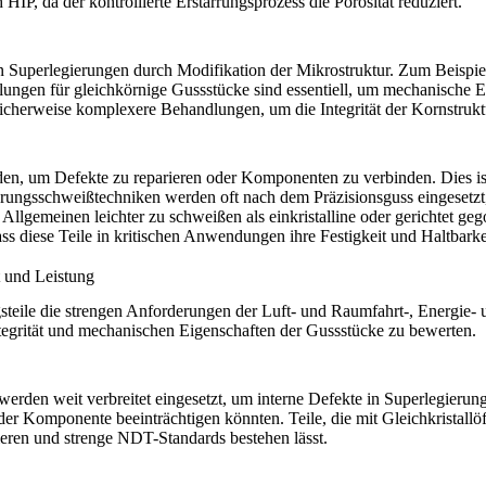
HIP, da der kontrollierte Erstarrungsprozess die Porosität reduziert.
 Superlegierungen durch Modifikation der Mikrostruktur. Zum Beispie
ngen für gleichkörnige Gussstücke sind essentiell, um mechanische Ei
licherweise komplexere Behandlungen, um die Integrität der Kornstruk
n, um Defekte zu reparieren oder Komponenten zu verbinden. Dies ist
ungsschweißtechniken werden oft nach dem Präzisionsguss eingesetzt
lgemeinen leichter zu schweißen als einkristalline oder gerichtet gego
ss diese Teile in kritischen Anwendungen ihre Festigkeit und Haltbarke
t und Leistung
steile die strengen Anforderungen der Luft- und Raumfahrt-, Energie- u
grität und mechanischen Eigenschaften der Gussstücke zu bewerten.
werden weit verbreitet eingesetzt, um interne Defekte in Superlegieru
der Komponente beeinträchtigen könnten. Teile, die mit Gleichkristall
zieren und strenge NDT-Standards bestehen lässt.