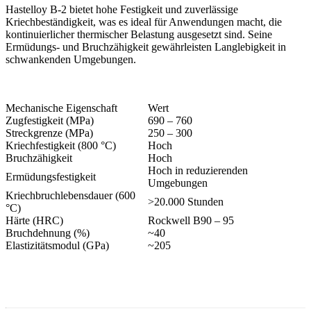
Hastelloy B-2 bietet hohe Festigkeit und zuverlässige
Kriechbeständigkeit, was es ideal für Anwendungen macht, die
kontinuierlicher thermischer Belastung ausgesetzt sind. Seine
Ermüdungs- und Bruchzähigkeit gewährleisten Langlebigkeit in
schwankenden Umgebungen.
Mechanische Eigenschaft
Wert
Zugfestigkeit (MPa)
690 – 760
Streckgrenze (MPa)
250 – 300
Kriechfestigkeit (800 °C)
Hoch
Bruchzähigkeit
Hoch
Hoch in reduzierenden
Ermüdungsfestigkeit
Umgebungen
Kriechbruchlebensdauer (600
>20.000 Stunden
°C)
Härte (HRC)
Rockwell B90 – 95
Bruchdehnung (%)
~40
Elastizitätsmodul (GPa)
~205