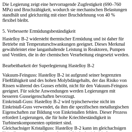
Die Legierung zeigt eine hervorragende Zugfestigkeit (690–760
MPa) und Bruchzähigkeit, wodurch sie mechanischen Belastungen
standhält und gleichzeitig mit einer Bruchdehnung von 40 %
flexibel bleibt.
5.
Verbesserte Ermüdungsbeständigkeit
Hastelloy B-2 widersteht thermischer Ermüdung und ist daher für
Betriebe mit Temperaturschwankungen geeignet. Dieses Merkmal
gewährleistet eine langanhaltende Leistung in Reaktoren, Pumpen
und Ventilen, die in der chemischen Verarbeitung eingesetzt werden.
Bearbeitbarkeit der Superlegierung Hastelloy B-2
Vakuum-Feinguss:
Hastelloy B-2 ist aufgrund seiner begrenzten
Fließfähigkeit und des hohen Molybdängehalts, der das Risiko von
Rissen während des Gusses erhöht, nicht für den
Vakuum-Feinguss
geeignet. Für solche Anwendungen werden Legierungen mit
besseren Gusseigenschaften bevorzugt.
Einkristall-Guss:
Hastelloy B-2 wird typischerweise nicht im
Einkristall-Guss
verwendet, da ihm die spezifischen metallurgischen
Eigenschaften zur Bildung von Einkristallen fehlen. Dieser Prozess
erfordert Legierungen, die für hohe Kriechbeständigkeit in
Turbinenkomponenten optimiert sind.
Gleichachsiger Kristallguss:
Hastelloy B-2 kann im
gleichachsigen