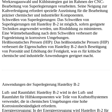
Werkzeugauswahl und Kühlstrategien gut im Rahmen der
CNC-
Bearbeitung von Superlegierungen
verarbeiten. Seine Neigung zur
Kaltverfestigung erfordert spezielle Ausrüstung für die Bearbeitung
präziser chemischer und industrieller Komponenten.
Schweißen von Superlegierungen:
Das
Schweißen von
Superlegierungen
mit Hastelloy B-2 ist möglich, sofern geeignete
Techniken angewendet werden, um Rissbildung zu minimieren.
Eine Wärmebehandlung nach dem Schweißen verbessert die
Fugenleistung in korrosiven Umgebungen.
Heißisostatisches Pressen (HIP):
Das
heißisostatische Pressen (HIP)
verbessert die Eigenschaften von Hastelloy B-2 durch Beseitigung
von Porosität und Erhöhung der Festigkeit, was es für kritische
chemische und industrielle Anwendungen geeignet macht.
Anwendungen der Superlegierung Hastelloy B-2
Luft- und Raumfahrt:
Hastelloy B-2 wird in der
Luft- und
Raumfahrt
für Hilfskomponenten wie Teile von Kraftstoffsystemen
verwendet, die in chemischen Umgebungen eine hohe
Korrosionsbeständigkeit erfordern.
Energieerzeugung:
In der
Energieerzeugung
wird Hastelloy B-2 für