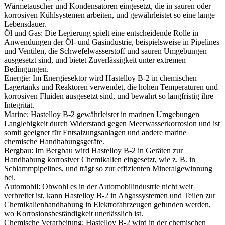
Wärmetauscher und Kondensatoren eingesetzt, die in sauren oder
korrosiven Kühlsystemen arbeiten, und gewährleistet so eine lange
Lebensdauer.
Öl und Gas:
Die Legierung spielt eine entscheidende Rolle in
Anwendungen der
Öl- und Gasindustrie
, beispielsweise in Pipelines
und Ventilen, die Schwefelwasserstoff und sauren Umgebungen
ausgesetzt sind, und bietet Zuverlässigkeit unter extremen
Bedingungen.
Energie:
Im
Energiesektor
wird Hastelloy B-2 in chemischen
Lagertanks und Reaktoren verwendet, die hohen Temperaturen und
korrosiven Fluiden ausgesetzt sind, und bewahrt so langfristig ihre
Integrität.
Marine:
Hastelloy B-2 gewährleistet in
marinen
Umgebungen
Langlebigkeit durch Widerstand gegen Meerwasserkorrosion und ist
somit geeignet für Entsalzungsanlagen und andere marine
chemische Handhabungsgeräte.
Bergbau:
Im
Bergbau
wird Hastelloy B-2 in Geräten zur
Handhabung korrosiver Chemikalien eingesetzt, wie z. B. in
Schlammpipelines, und trägt so zur effizienten Mineralgewinnung
bei.
Automobil:
Obwohl es in der
Automobilindustrie
nicht weit
verbreitet ist, kann Hastelloy B-2 in Abgassystemen und Teilen zur
Chemikalienhandhabung in Elektrofahrzeugen gefunden werden,
wo Korrosionsbeständigkeit unerlässlich ist.
Chemische Verarbeitung:
Hastelloy B-2 wird in der
chemischen