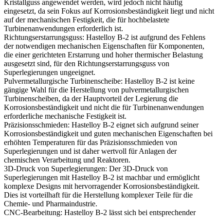
Kristallguss
angewendet werden, wird jedoch nicht häufig
eingesetzt, da sein Fokus auf Korrosionsbeständigkeit liegt und nicht
auf der mechanischen Festigkeit, die für hochbelastete
Turbinenanwendungen erforderlich ist.
Richtungserstarrungsguss:
Hastelloy B-2 ist aufgrund des Fehlens
der notwendigen mechanischen Eigenschaften für Komponenten,
die einer gerichteten Erstarrung und hoher thermischer Belastung
ausgesetzt sind, für den
Richtungserstarrungsguss von
Superlegierungen
ungeeignet.
Pulvermetallurgische Turbinenscheibe:
Hastelloy B-2 ist keine
gängige Wahl für die Herstellung von
pulvermetallurgischen
Turbinenscheiben
, da der Hauptvorteil der Legierung die
Korrosionsbeständigkeit und nicht die für Turbinenanwendungen
erforderliche mechanische Festigkeit ist.
Präzisionsschmieden:
Hastelloy B-2 eignet sich aufgrund seiner
Korrosionsbeständigkeit und guten mechanischen Eigenschaften bei
erhöhten Temperaturen für das
Präzisionsschmieden von
Superlegierungen
und ist daher wertvoll für Anlagen der
chemischen Verarbeitung und Reaktoren.
3D-Druck von Superlegierungen:
Der
3D-Druck von
Superlegierungen
mit Hastelloy B-2 ist machbar und ermöglicht
komplexe Designs mit hervorragender Korrosionsbeständigkeit.
Dies ist vorteilhaft für die Herstellung komplexer Teile für die
Chemie- und Pharmaindustrie.
CNC-Bearbeitung:
Hastelloy B-2 lässt sich bei entsprechender