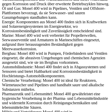
gegen Korrosion und Druck über erweiterte Betriebszyklen hinweg.
Öl und Gas
:
Monel 400 wird in Pipelines, Ventilen und Offshore-
Plattformen bevorzugt, da sie Seewasser- und sauren
Gasumgebungen standhalten kann.
Energie
:
Komponenten aus Monel 400 finden sich in Kraftwerken
und Solarenergiesystemen im Energiesektor, wo
Korrosionsbeständigkeit und Zuverlässigkeit entscheidend sind.
Marine
:
Monel 400 wird weit verbreitet für Propellerwellen,
Seewasserventile und Armaturen in Marineschiffen eingesetzt,
aufgrund ihrer herausragenden Beständigkeit gegen
Meerwasserkorrosion.
Bergbau
:
Monel 400 wird in Pumpen, Förderbändern und Ventilen
eingesetzt, die abrasiven Umgebungen und chemischen Agenzien
ausgesetzt sind, wie sie im Bergbau vorkommen.
Automobilindustrie
:
Monel 400 findet sich in Abgassystemen und
Sensoren und bietet Haltbarkeit und Korrosionsbeständigkeit in
Hochleistungs-Automobilkomponenten.
Chemische Verarbeitung
:
Monel 400 ist ideal für Reaktoren,
Wärmetauscher und Pipelines und handhabt saure und alkalische
Substanzen mühelos.
Pharmazeutik und Lebensmittel
:
Monel 400 gewährleistet eine
hygienische Verarbeitung in der Pharma- und Lebensmittelindustrie
und widersteht Korrosion durch Reinigungschemikalien und
lebensmittelechte Säuren.
Militär und Verteidigung
:
Monel 400 wird in