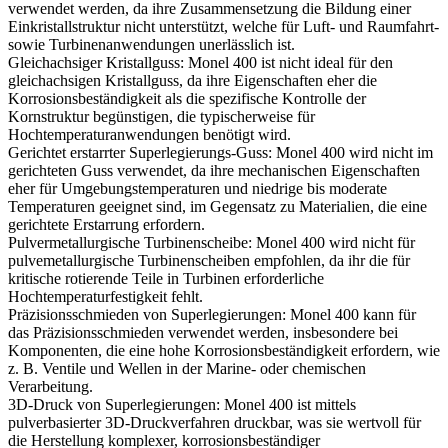
verwendet werden, da ihre Zusammensetzung die Bildung einer
Einkristallstruktur nicht unterstützt, welche für Luft- und Raumfahrt-
sowie Turbinenanwendungen unerlässlich ist.
Gleichachsiger Kristallguss
:
Monel 400 ist nicht ideal für den
gleichachsigen Kristallguss, da ihre Eigenschaften eher die
Korrosionsbeständigkeit als die spezifische Kontrolle der
Kornstruktur begünstigen, die typischerweise für
Hochtemperaturanwendungen benötigt wird.
Gerichtet erstarrter Superlegierungs-Guss
:
Monel 400 wird nicht im
gerichteten Guss verwendet, da ihre mechanischen Eigenschaften
eher für Umgebungstemperaturen und niedrige bis moderate
Temperaturen geeignet sind, im Gegensatz zu Materialien, die eine
gerichtete Erstarrung erfordern.
Pulvermetallurgische Turbinenscheibe
:
Monel 400 wird nicht für
pulvemetallurgische Turbinenscheiben empfohlen, da ihr die für
kritische rotierende Teile in Turbinen erforderliche
Hochtemperaturfestigkeit fehlt.
Präzisionsschmieden von Superlegierungen
:
Monel 400 kann für
das Präzisionsschmieden verwendet werden, insbesondere bei
Komponenten, die eine hohe Korrosionsbeständigkeit erfordern, wie
z. B. Ventile und Wellen in der Marine- oder chemischen
Verarbeitung.
3D-Druck von Superlegierungen
:
Monel 400 ist mittels
pulverbasierter 3D-Druckverfahren druckbar, was sie wertvoll für
die Herstellung komplexer, korrosionsbeständiger