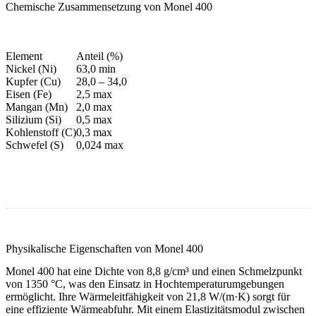
Chemische Zusammensetzung von Monel 400
Element
Anteil (%)
Nickel (Ni)
63,0 min
Kupfer (Cu)
28,0 – 34,0
Eisen (Fe)
2,5 max
Mangan (Mn)
2,0 max
Silizium (Si)
0,5 max
Kohlenstoff (C)
0,3 max
Schwefel (S)
0,024 max
Physikalische Eigenschaften von Monel 400
Monel 400 hat eine Dichte von 8,8 g/cm³ und einen Schmelzpunkt
von 1350 °C, was den Einsatz in Hochtemperaturumgebungen
ermöglicht. Ihre Wärmeleitfähigkeit von 21,8 W/(m·K) sorgt für
eine effiziente Wärmeabfuhr. Mit einem Elastizitätsmodul zwischen