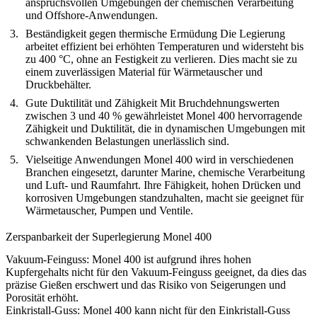
anspruchsvollen Umgebungen der chemischen Verarbeitung
und Offshore-Anwendungen.
Beständigkeit gegen thermische Ermüdung
Die Legierung
arbeitet effizient bei erhöhten Temperaturen und widersteht bis
zu 400 °C, ohne an Festigkeit zu verlieren. Dies macht sie zu
einem zuverlässigen Material für Wärmetauscher und
Druckbehälter.
Gute Duktilität und Zähigkeit
Mit Bruchdehnungswerten
zwischen 3 und 40 % gewährleistet Monel 400 hervorragende
Zähigkeit und Duktilität, die in dynamischen Umgebungen mit
schwankenden Belastungen unerlässlich sind.
Vielseitige Anwendungen
Monel 400 wird in verschiedenen
Branchen eingesetzt, darunter Marine, chemische Verarbeitung
und Luft- und Raumfahrt. Ihre Fähigkeit, hohen Drücken und
korrosiven Umgebungen standzuhalten, macht sie geeignet für
Wärmetauscher, Pumpen und Ventile.
Zerspanbarkeit der Superlegierung Monel 400
Vakuum-Feinguss
:
Monel 400 ist aufgrund ihres hohen
Kupfergehalts nicht für den Vakuum-Feinguss geeignet, da dies das
präzise Gießen erschwert und das Risiko von Seigerungen und
Porosität erhöht.
Einkristall-Guss
:
Monel 400 kann nicht für den Einkristall-Guss