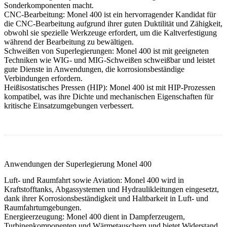
Sonderkomponenten macht.
CNC-Bearbeitung
:
Monel 400 ist ein hervorragender Kandidat für
die CNC-Bearbeitung aufgrund ihrer guten Duktilität und Zähigkeit,
obwohl sie spezielle Werkzeuge erfordert, um die Kaltverfestigung
während der Bearbeitung zu bewältigen.
Schweißen von Superlegierungen
:
Monel 400 ist mit geeigneten
Techniken wie WIG- und MIG-Schweißen schweißbar und leistet
gute Dienste in Anwendungen, die korrosionsbeständige
Verbindungen erfordern.
Heißisostatisches Pressen (HIP)
:
Monel 400 ist mit HIP-Prozessen
kompatibel, was ihre Dichte und mechanischen Eigenschaften für
kritische Einsatzumgebungen verbessert.
Anwendungen der Superlegierung Monel 400
Luft- und Raumfahrt sowie Aviation
:
Monel 400 wird in
Kraftstofftanks, Abgassystemen und Hydraulikleitungen eingesetzt,
dank ihrer Korrosionsbeständigkeit und Haltbarkeit in Luft- und
Raumfahrtumgebungen.
Energieerzeugung
:
Monel 400 dient in Dampferzeugern,
Turbinenkomponenten und Wärmetauschern und bietet Widerstand