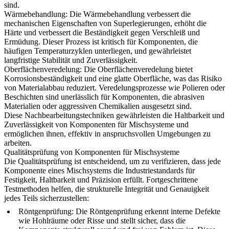
sind.
Wärmebehandlung
: Die
Wärmebehandlung
verbessert die
mechanischen Eigenschaften von Superlegierungen, erhöht die
Härte und verbessert die Beständigkeit gegen Verschleiß und
Ermüdung. Dieser Prozess ist kritisch für Komponenten, die
häufigen Temperaturzyklen unterliegen, und gewährleistet
langfristige Stabilität und Zuverlässigkeit.
Oberflächenveredelung
: Die
Oberflächenveredelung
bietet
Korrosionsbeständigkeit und eine glatte Oberfläche, was das Risiko
von Materialabbau reduziert. Veredelungsprozesse wie Polieren oder
Beschichten
sind unerlässlich für Komponenten, die abrasiven
Materialien oder aggressiven Chemikalien ausgesetzt sind.
Diese Nachbearbeitungstechniken gewährleisten die Haltbarkeit und
Zuverlässigkeit von Komponenten für Mischsysteme und
ermöglichen ihnen, effektiv in anspruchsvollen Umgebungen zu
arbeiten.
Qualitätsprüfung von Komponenten für Mischsysteme
Die Qualitätsprüfung ist entscheidend, um zu verifizieren, dass jede
Komponente eines Mischsystems die Industriestandards für
Festigkeit, Haltbarkeit und Präzision erfüllt. Fortgeschrittene
Testmethoden helfen, die strukturelle Integrität und Genauigkeit
jedes Teils sicherzustellen:
Röntgenprüfung
: Die
Röntgenprüfung
erkennt interne Defekte
wie Hohlräume oder Risse und stellt sicher, dass die