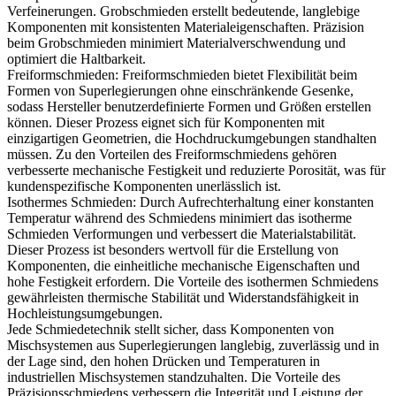
Verfeinerungen. Grobschmieden erstellt bedeutende, langlebige
Komponenten mit konsistenten Materialeigenschaften. Präzision
beim Grobschmieden minimiert Materialverschwendung und
optimiert die Haltbarkeit.
Freiformschmieden
:
Freiformschmieden bietet Flexibilität beim
Formen von Superlegierungen ohne einschränkende Gesenke,
sodass Hersteller benutzerdefinierte Formen und Größen erstellen
können. Dieser Prozess eignet sich für Komponenten mit
einzigartigen Geometrien, die Hochdruckumgebungen standhalten
müssen. Zu den Vorteilen des Freiformschmiedens gehören
verbesserte mechanische Festigkeit und reduzierte Porosität, was für
kundenspezifische Komponenten unerlässlich ist.
Isothermes Schmieden
:
Durch Aufrechterhaltung einer konstanten
Temperatur während des Schmiedens minimiert das isotherme
Schmieden Verformungen und verbessert die Materialstabilität.
Dieser Prozess ist besonders wertvoll für die Erstellung von
Komponenten, die einheitliche mechanische Eigenschaften und
hohe Festigkeit erfordern. Die Vorteile des isothermen Schmiedens
gewährleisten thermische Stabilität und Widerstandsfähigkeit in
Hochleistungsumgebungen.
Jede Schmiedetechnik stellt sicher, dass Komponenten von
Mischsystemen aus Superlegierungen langlebig, zuverlässig und in
der Lage sind, den hohen Drücken und Temperaturen in
industriellen Mischsystemen standzuhalten. Die Vorteile des
Präzisionsschmiedens verbessern die Integrität und Leistung der