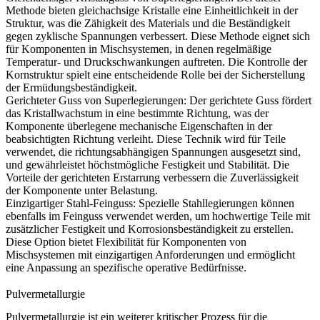
Methode bieten gleichachsige Kristalle eine Einheitlichkeit in der
Struktur, was die Zähigkeit des Materials und die Beständigkeit
gegen zyklische Spannungen verbessert. Diese Methode eignet sich
für Komponenten in Mischsystemen, in denen regelmäßige
Temperatur- und Druckschwankungen auftreten. Die
Kontrolle der
Kornstruktur
spielt eine entscheidende Rolle bei der Sicherstellung
der Ermüdungsbeständigkeit.
Gerichteter Guss von Superlegierungen
:
Der gerichtete Guss fördert
das Kristallwachstum in eine bestimmte Richtung, was der
Komponente überlegene mechanische Eigenschaften in der
beabsichtigten Richtung verleiht. Diese Technik wird für Teile
verwendet, die richtungsabhängigen Spannungen ausgesetzt sind,
und gewährleistet höchstmögliche Festigkeit und Stabilität. Die
Vorteile der gerichteten Erstarrung
verbessern die Zuverlässigkeit
der Komponente unter Belastung.
Einzigartiger Stahl-Feinguss
:
Spezielle Stahllegierungen können
ebenfalls im Feinguss verwendet werden, um hochwertige Teile mit
zusätzlicher Festigkeit und Korrosionsbeständigkeit zu erstellen.
Diese Option bietet Flexibilität für Komponenten von
Mischsystemen mit einzigartigen Anforderungen und ermöglicht
eine Anpassung an spezifische operative Bedürfnisse.
Pulvermetallurgie
Pulvermetallurgie
ist ein weiterer kritischer Prozess für die