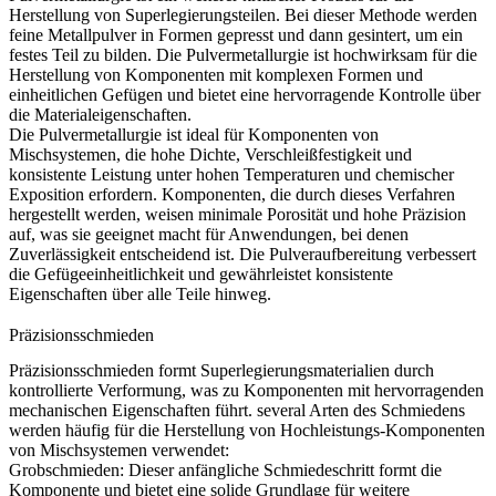
Herstellung von Superlegierungsteilen. Bei dieser Methode werden
feine Metallpulver in Formen gepresst und dann gesintert, um ein
festes Teil zu bilden. Die Pulvermetallurgie ist hochwirksam für die
Herstellung von Komponenten mit komplexen Formen und
einheitlichen Gefügen und bietet eine hervorragende Kontrolle über
die Materialeigenschaften.
Die Pulvermetallurgie ist ideal für Komponenten von
Mischsystemen, die hohe Dichte, Verschleißfestigkeit und
konsistente Leistung unter hohen Temperaturen und chemischer
Exposition erfordern. Komponenten, die durch dieses Verfahren
hergestellt werden, weisen minimale Porosität und hohe Präzision
auf, was sie geeignet macht für Anwendungen, bei denen
Zuverlässigkeit entscheidend ist. Die
Pulveraufbereitung
verbessert
die Gefügeeinheitlichkeit und gewährleistet konsistente
Eigenschaften über alle Teile hinweg.
Präzisionsschmieden
Präzisionsschmieden
formt Superlegierungsmaterialien durch
kontrollierte Verformung, was zu Komponenten mit hervorragenden
mechanischen Eigenschaften führt. several Arten des Schmiedens
werden häufig für die Herstellung von Hochleistungs-Komponenten
von Mischsystemen verwendet:
Grobschmieden
:
Dieser anfängliche Schmiedeschritt formt die
Komponente und bietet eine solide Grundlage für weitere