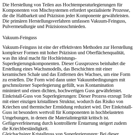
Die Herstellung von Teilen aus Hochtemperaturlegierungen für
Komponenten von Mischsystemen erfordert spezialisierte Prozesse,
die die Haltbarkeit und Präzision jeder Komponente gewährleisten.
Die primären Herstellungsverfahren umfassen
Vakuum-Feinguss
,
Pulvermetallurgie
und
Präzisionsschmieden
.
Vakuum-Feinguss
Vakuum-Feinguss
ist eine der effektivsten Methoden zur Herstellung
komplexer Formen mit hoher Präzision und Oberflächenqualität,
was ihn ideal macht für Hochleistungs-
Superlegierungskomponenten. Dieser Gussprozess beinhaltet die
Erstellung eines Wachsmodells, das Beschichten mit einer
keramischen Schale und das Entfernen des Wachses, um eine Form
zu erstellen. Die Form wird dann unter Vakuumbedingungen mit
geschmolzener Superlegierung gefüllt, was Kontamination
minimiert und einen dichten, hochwertigen Guss gewährleistet.
Einkristall-Guss von Superlegierungen
:
Dieser Prozess erzeugt Teile
mit einer einzigen kristallinen Struktur, wodurch das Risiko von
Kriechen und thermischer Ermüdung reduziert wird. Der Einkristall-
Guss ist besonders wertvoll für Komponenten in hochbelasteten
Umgebungen, in denen die Materialintegrität kritisch ist.
Gefügeverfeinerung
durch kontrollierte Erstarrung steigert zudem
die Kriechbeständigkeit.
Gleichachsiger Kristallguss von Superlegierungen
:
Bei dieser