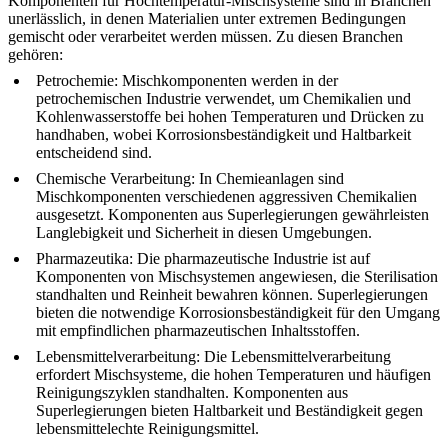
Komponenten für Hochtemperatur-Mischsysteme
sind in Branchen
unerlässlich, in denen Materialien unter extremen Bedingungen
gemischt oder verarbeitet werden müssen. Zu diesen Branchen
gehören:
Petrochemie
: Mischkomponenten werden in der
petrochemischen Industrie verwendet, um
Chemikalien und
Kohlenwasserstoffe
bei hohen Temperaturen und Drücken zu
handhaben, wobei Korrosionsbeständigkeit und Haltbarkeit
entscheidend sind.
Chemische Verarbeitung
: In Chemieanlagen sind
Mischkomponenten verschiedenen aggressiven Chemikalien
ausgesetzt.
Komponenten aus Superlegierungen
gewährleisten
Langlebigkeit und Sicherheit in diesen Umgebungen.
Pharmazeutika
: Die pharmazeutische Industrie ist auf
Komponenten von Mischsystemen angewiesen, die Sterilisation
standhalten und Reinheit bewahren können. Superlegierungen
bieten die notwendige Korrosionsbeständigkeit für den Umgang
mit empfindlichen pharmazeutischen Inhaltsstoffen.
Lebensmittelverarbeitung
: Die Lebensmittelverarbeitung
erfordert Mischsysteme, die hohen Temperaturen und häufigen
Reinigungszyklen standhalten.
Komponenten aus
Superlegierungen
bieten Haltbarkeit und Beständigkeit gegen
lebensmittelechte Reinigungsmittel.