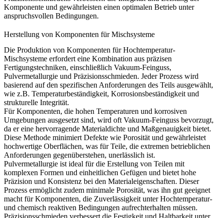
Komponente und gewährleisten einen optimalen Betrieb unter
anspruchsvollen Bedingungen.
Herstellung von Komponenten für Mischsysteme
Die Produktion von Komponenten für Hochtemperatur-
Mischsysteme erfordert eine Kombination aus präzisen
Fertigungstechniken, einschließlich
Vakuum-Feinguss
,
Pulvermetallurgie
und
Präzisionsschmieden
. Jeder Prozess wird
basierend auf den spezifischen Anforderungen des Teils ausgewählt,
wie z.B. Temperaturbeständigkeit, Korrosionsbeständigkeit und
strukturelle Integrität.
Für Komponenten, die hohen Temperaturen und korrosiven
Umgebungen ausgesetzt sind, wird oft Vakuum-Feinguss bevorzugt,
da er eine hervorragende Materialdichte und Maßgenauigkeit bietet.
Diese Methode minimiert Defekte wie Porosität und gewährleistet
hochwertige Oberflächen, was für Teile, die extremen betrieblichen
Anforderungen gegenüberstehen, unerlässlich ist.
Pulvermetallurgie
ist ideal für die Erstellung von Teilen mit
komplexen Formen und einheitlichen Gefügen und bietet hohe
Präzision und Konsistenz bei den Materialeigenschaften. Dieser
Prozess ermöglicht zudem minimale Porosität, was ihn gut geeignet
macht für Komponenten, die Zuverlässigkeit unter Hochtemperatur-
und chemisch reaktiven Bedingungen aufrechterhalten müssen.
Präzisionsschmieden verbessert die Festigkeit und Haltbarkeit unter