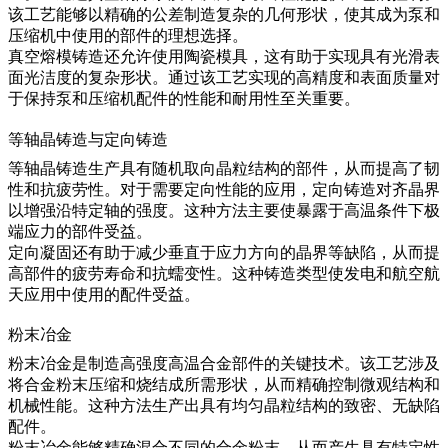
该工艺能够以精确的公差制造复杂的几何形状，使其成为泵和
压缩机中使用的部件的理想选择。
真空熔模铸造还允许使用陶瓷模具，这有助于实现具有光滑表
面光洁度的复杂形状。通过该工艺实现的高精度和表面质量对
于保持泵和压缩机配件的性能和耐用性至关重要。
等轴晶铸造与定向铸造
等轴晶铸造
生产具有随机取向晶粒结构的部件，从而提高了韧
性和抗疲劳性。对于需要定向性能的应用，
定向铸造
对齐晶界
以增强沿特定轴的强度。这种方法主要使暴露于高温条件下极
端应力的部件受益。
定向凝固还有助于减少垂直于应力方向的晶界等缺陷，从而提
高部件的疲劳寿命和抗蠕变性。这种铸造类型使发电和航空航
天应用中使用的配件受益。
粉末冶金
粉末冶金
是制造高强度高温合金部件的关键技术。该工艺涉及
将合金粉末压缩和烧结成所需形状，从而精确控制微观结构和
机械性能。这种方法生产出具有均匀晶粒结构的致密、无缺陷
配件。
粉末冶金能够精确混合不同的合金粉末，从而产生具有特定性