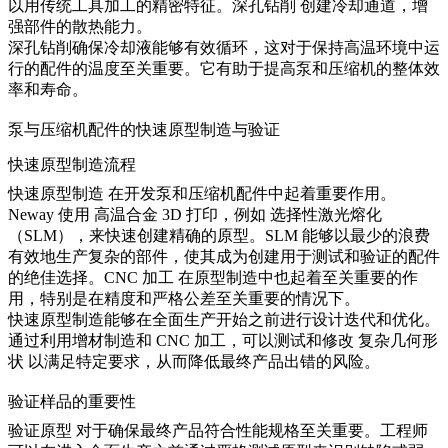
以用传统工具加工的精密特征。
深孔钻削
创建冷却通道，增
强部件的散热能力。
深孔钻削确保冷却液能够有效循环，这对于保持高温环境中运
行的配件的温度至关重要。它有助于提高泵和压缩机的整体效
率和寿命。
泵与压缩机配件的快速原型制造与验证
快速原型制造流程
快速原型制造
在开发泵和压缩机配件中起着重要作用。
Neway 使用
高温合金 3D 打印
，例如
选择性激光熔化
（SLM）
，来快速创建精确的原型。SLM 能够以最少的浪费
有效地生产复杂的部件，使其成为创建用于测试和验证的配件
的绝佳选择。
CNC 加工
在原型制造中也起着至关重要的作
用，特别是在精度和严格公差至关重要的情况下。
快速原型制造能够在全面生产开始之前进行设计迭代和优化。
通过利用增材制造和 CNC 加工，可以测试和修改
复杂几何形
状
以满足特定要求，从而降低最终产品出错的风险。
验证样品的重要性
验证原型
对于确保最终产品符合性能规格至关重要。工程师