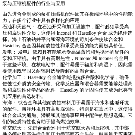
泵与压缩机配件的行业与应用
由先进合金制成的泵和压缩机配件因其在极端环境中的性能能
力，在多个行业中具有多样化的应用：
石油和天然气
：
在石油开采和加工设施中，配件必须承受高
压和腐蚀性介质，这使得
Inconel
和
Hastelloy 合金
成为绝佳选
择。海上石油钻井平台和深海环境的苛刻条件使钛合金和
Hastelloy 合金因其耐腐蚀性和承受高压的能力而极具价值。
发电
：
发电厂依赖具有能够承受高温蒸汽和热循环的配件的
泵和压缩机。由于具有高耐热性，
Nimonic
和 Inconel 合金用
于这些环境。在核电站中，配件暴露于辐射和高温下，因此需
要使用既坚固又耐辐射诱导降解的高温合金。
化学加工
：
Hastelloy 合金通常能抵抗多种酸和化学品，确保
侵蚀性介质的安全传输。化学反应器和混合器需要能够处理高
温和腐蚀性化学品的配件。Hastelloy 的坚固性使其成为此类苛
刻应用的首选材料。
海洋
：
钛合金和其他耐腐蚀材料用于暴露于海水和盐碱环境
的配件。海洋环境具有高度腐蚀性，特别是在盐水中，这使得
钛合金成为船舶、潜艇和其他海事应用中配件的理想选择。它
们的轻质特性也有助于提高燃油效率。
航空航天
：
先进合金配件用于航空航天泵和压缩机，其中部
件必须处理高温操作和压力循环而不会失效。航空航天应用还