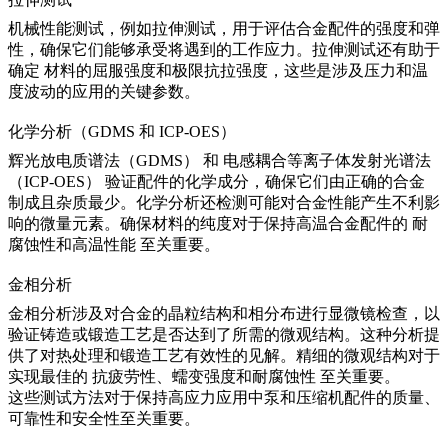
机械性能测试
，例如拉伸测试，用于评估合金配件的强度和弹
性，确保它们能够承受将遇到的工作应力。拉伸测试还有助于
确定
材料的屈服强度和极限抗拉强度
，这些是涉及压力和温
度波动的应用的关键参数。
化学分析（GDMS 和 ICP-OES）
辉光放电质谱法（GDMS）
和
电感耦合等离子体发射光谱法
（ICP-OES）
验证配件的化学成分，确保它们由正确的合金
制成且杂质最少。化学分析还检测可能对合金性能产生不利影
响的微量元素。确保材料的纯度对于保持高温合金配件的
耐
腐蚀性和高温性能
至关重要。
金相分析
金相分析
涉及对合金的晶粒结构和相分布进行显微镜检查，以
验证铸造或锻造工艺是否达到了所需的微观结构。这种分析提
供了对热处理和锻造工艺有效性的见解。精细的微观结构对于
实现最佳的
抗疲劳性、蠕变强度和耐腐蚀性
至关重要。
这些测试方法对于保持高应力应用中泵和压缩机配件的质量、
可靠性和安全性至关重要。