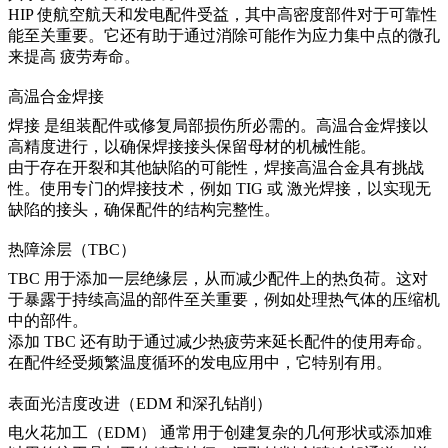
HIP 使航空航天和发电配件受益，其中高密度部件对于可靠性
能至关重要。它还有助于通过消除可能作为应力集中点的微孔
来提高
疲劳寿命
。
高温合金焊接
焊接
是组装配件或修复局部损伤所必需的。高温合金焊接以
高精度进行，以确保焊接接头保留母材的机械性能。
由于存在开裂和其他缺陷的可能性，焊接高温合金具有挑战
性。使用专门的焊接技术，例如
TIG
或
激光焊接
，以实现无
缺陷的接头，确保配件的结构完整性。
热障涂层（TBC）
TBC
用于添加一层绝缘层，从而减少配件上的热负荷。这对
于暴露于持续高温的部件至关重要，例如处理热气体的压缩机
中的部件。
添加 TBC 还有助于通过减少热疲劳来延长配件的使用寿命。
在配件经受频繁温度循环的发电应用中，它特别有用。
表面光洁度改进（EDM 和深孔钻削）
电火花加工（EDM）
通常用于创建复杂的几何形状或添加难