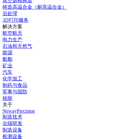
真空熔模铸造
铸造高温合金（耐高温合金）
后处理
3D打印服务
解决方案
航空航天
电力生产
石油和天然气
能源
船舶
矿业
汽车
化学加工
制药与食品
军事与国防
核能
关于
NewayPrecision
制造技术
尖端研发
制造设备
检测设备