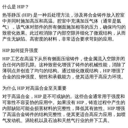
什么是 HIP？
热等静压 (HIP)
是一种后处理方法，涉及将合金铸件放入腔室
中并同时施加高压和高温。腔室中充满加压气体（通常是氩
气），该气体对部件的所有侧面施加相等的压力，确保均匀的
致密化效果。此过程消除了内部空隙并细化了微观结构，从而
产生无缺陷、高密度的材料，非常适合要求苛刻的应用。
HIP 如何提升强度
HIP 工艺在高温下从所有侧面压缩铸件，使金属流入空隙并闭
合任何内部孔隙。这种致密化增强了铸件的机械性能，消除了
薄弱点并创造了均匀的结构。通过细化微观结构，
HIP 增强了
合金的拉伸强度、韧性和承载能力
，使其适用于高应力环境。
为什么 HIP 对高温合金至关重要
对于高温合金，HIP 是不可或缺的。这些合金通常用于强度和
可靠性不容妥协的应用中。如果没有 HIP，铸造过程中产生的
内部缺陷可能会损害材料的完整性，降低其有效性。
HIP 增强
了高温合金铸件的结构完整性
，使其更适合高应力应用，如喷
气发动机、涡轮机以及石油和天然气行业的井下工具。