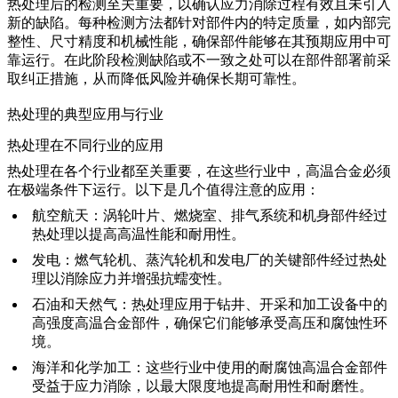
热处理后的检测至关重要，以确认
应力消除过程
有效且未引入
新的缺陷。每种检测方法都针对部件内的特定质量，如内部完
整性、尺寸精度和机械性能，确保部件能够在其预期应用中可
靠运行。在此阶段检测缺陷或不一致之处可以在部件部署前采
取纠正措施，从而降低风险并确保长期可靠性。
热处理的典型应用与行业
热处理在不同行业的应用
热处理在各个行业都至关重要，在这些行业中，
高温合金
必须
在极端条件下运行。以下是几个值得注意的应用：
航空航天
：涡轮叶片、燃烧室、排气系统和机身部件经过
热处理以提高高温性能和耐用性。
发电
：
燃气轮机
、蒸汽轮机和发电厂的关键部件经过热处
理以消除应力并增强抗蠕变性。
石油和天然气
：热处理应用于钻井、开采和加工设备中的
高强度高温合金部件，确保它们能够承受高压和腐蚀性环
境。
海洋和化学加工
：这些行业中使用的耐腐蚀高温合金部件
受益于应力消除，以最大限度地提高耐用性和耐磨性。