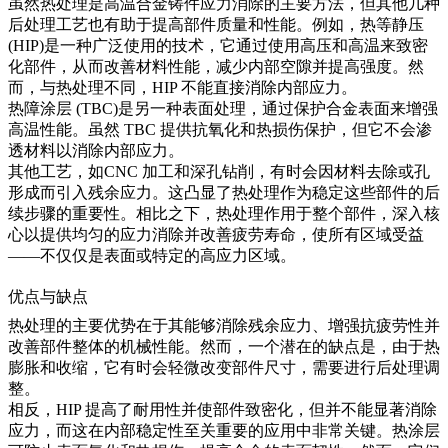
虽然
热处理
是高温合金铸件应力消除的主要方法，但其他几种
后处理工艺也有助于提高部件质量和性能。例如，
热等静压
(HIP)
是一种广泛使用的技术，它通过使用高压和高温来致密
化部件，从而改善材料性能，减少内部空隙并提高强度。然
而，与热处理不同，HIP 不能直接消除内部应力。
热障涂层 (TBC)
是另一种表面处理，通过保护合金表面来增强
高温性能。虽然 TBC 提供抗氧化和热损伤保护，但它不会渗
透材料以消除内部应力。
其他工艺，如
CNC 加工
和
深孔钻削
，有时会因材料去除或孔
形成而引入残余应力。这凸显了热处理作为稳定这些部件的后
续步骤的重要性。相比之下，热处理作用于整个部件，深入核
心以提供均匀的应力消除并改善疲劳寿命，使所有区域受益
——不仅仅是表面或特定的高应力区域。
优点与缺点
热处理的主要优势在于其能够消除残余应力、增强抗疲劳性并
改善部件整体的机械性能。然而，一个潜在的缺点是，由于热
膨胀和收缩，它有时会轻微改变部件尺寸，需要进行后处理调
整。
相反，HIP
提高了耐用性
并使部件致密化，但并不能显著消除
应力，而这在内部稳定性至关重要的应用中非常关键。
热涂层