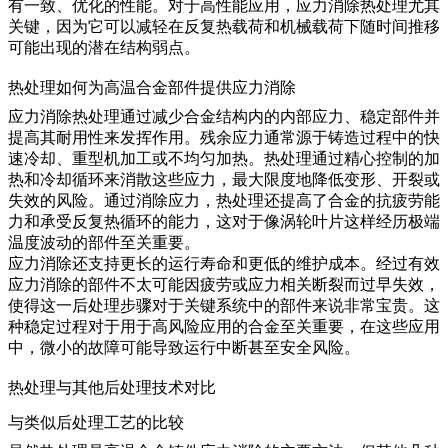
有一致、优化的性能。对于高性能应用，应力消除热处理尤其
关键，因为它可以减轻在反复热载荷和机械载荷下随时间推移
可能出现的潜在结构弱点。
热处理如何为高温合金部件提供应力消除
应力消除热处理
通过减少合金结构内的内部应力、稳定部件并
提高其耐用性来发挥作用。残余应力通常源于铸造过程中的快
速冷却、重型机加工或不均匀加热。热处理通过精心控制的加
热和冷却循环来消散这些应力，最大限度地降低变形、开裂或
失效的风险。通过消除应力，热处理还提高了合金的抗疲劳能
力和承受反复热循环的能力，这对于像涡轮叶片这样经历极端
温度波动的部件至关重要。
应力消除还支持更长的运行寿命和更低的维护成本。经过有效
应力消除的部件不太可能因疲劳或应力相关断裂而过早失效，
使得这一后处理步骤对于关键系统中的部件来说非常宝贵。这
种稳定过程对于用于
高风险应用
的合金至关重要，在这些应用
中，微小的故障可能导致运行中断甚至安全风险。
热处理与其他后处理技术对比
与类似后处理工艺的比较