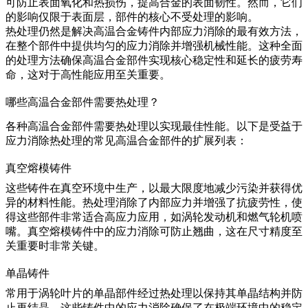
可防止表面氧化和热损伤，提高合金的表面韧性。然而，它们
的影响仅限于表面层，部件的核心不受处理的影响。
热处理
仍然是解决高温合金铸件内部应力消除的最有效方法
，
在整个部件中提供均匀的应力消除并增强机械性能。这种全面
的处理方法确保高温合金部件实现核心稳定性和延长的疲劳寿
命，这对于高性能应用至关重要。
哪些高温合金部件需要热处理？
各种高温合金部件需要热处理以实现最佳性能。以下是受益于
应力消除热处理的常见高温合金部件的扩展列表：
真空熔模铸件
这些铸件在
真空环境
中生产，以最大限度地减少污染并获得优
异的材料性能。热处理消除了内部应力并增强了
抗疲劳性
，使
得这些部件非常适合高应力应用，如涡轮发动机和燃气轮机喷
嘴。真空熔模铸件中的应力消除可防止翘曲，这在尺寸精度至
关重要时非常关键。
单晶铸件
常用于涡轮叶片的单晶部件经过热处理以保持其单晶结构并防
止再结晶。这些铸件中的应力消除确保了在极端环境中的稳定