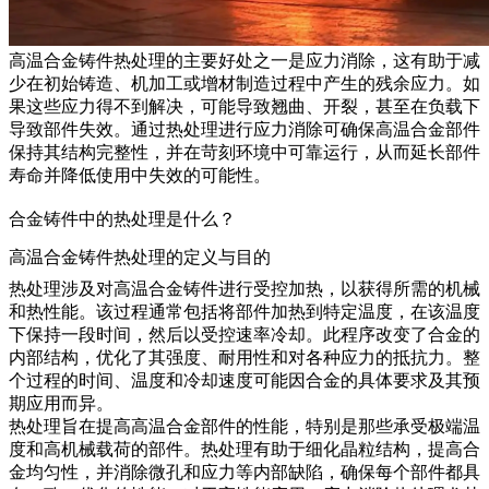
高温合金铸件热处理的主要好处之一是
应力消除
，这有助于减
少在初始铸造、机加工或增材制造过程中产生的残余应力。如
果这些应力得不到解决，可能导致翘曲、开裂，甚至在负载下
导致部件失效。通过热处理进行应力消除可确保高温合金部件
保持其结构完整性，并在苛刻环境中可靠运行，从而延长部件
寿命并降低使用中失效的可能性。
合金铸件中的热处理是什么？
高温合金铸件热处理的定义与目的
热处理涉及对
高温合金铸件
进行受控加热，以获得所需的机械
和热性能。该过程通常包括将部件加热到特定温度，在该温度
下保持一段时间，然后以受控速率冷却。此程序改变了合金的
内部结构，优化了其强度、耐用性和对各种应力的抵抗力。整
个过程的时间、温度和冷却速度可能因合金的具体要求及其预
期应用而异。
热处理旨在提高高温合金部件的性能，特别是那些承受极端温
度和高机械载荷的部件。热处理有助于细化晶粒结构，提高合
金均匀性，并消除微孔和应力等内部缺陷，确保每个部件都具