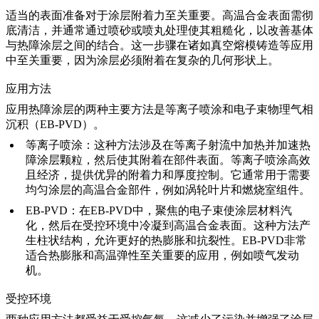
适当的表面准备对于涂层附着力至关重要。高温合金表面需彻
底清洁，并通常通过喷砂或喷丸处理使其粗糙化，以改善基体
与热障涂层之间的结合。这一步骤在诸如
真空熔模铸造
等应用
中至关重要，因为涂层必须附着在复杂的几何形状上。
应用方法
应用热障涂层的两种主要方法是
等离子喷涂
和
电子束物理气相
沉积（EB-PVD）
。
等离子喷涂：
这种方法涉及在等离子射流中加热并加速热
障涂层颗粒，然后使其附着在部件表面。等离子喷涂高效
且经济，提供优异的附着力和厚度控制。它通常用于需要
均匀涂层的高温合金部件，例如
涡轮叶片
和燃烧室组件。
EB-PVD：
在EB-PVD中，聚焦的电子束使涂层材料汽
化，然后在受控环境中冷凝到高温合金表面。这种方法产
生柱状结构，允许更好的热膨胀和抗裂性。EB-PVD非常
适合
热膨胀
和高温弹性至关重要的应用，例如喷气发动
机。
受控环境