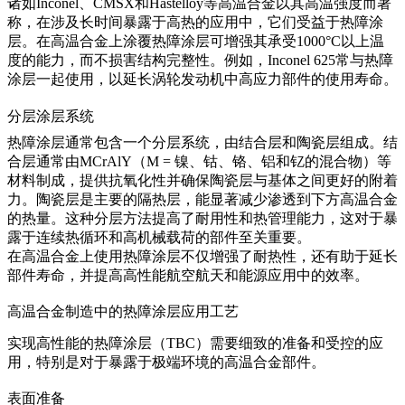
诸如
Inconel
、
CMSX
和
Hastelloy
等高温合金以其高温强度而著
称，在涉及长时间暴露于高热的应用中，它们受益于热障涂
层。在高温合金上涂覆热障涂层可增强其承受1000°C以上温
度的能力，而不损害结构完整性。例如，
Inconel 625
常与热障
涂层一起使用，以延长涡轮发动机中高应力部件的使用寿命。
分层涂层系统
热障涂层通常包含一个
分层系统
，由结合层和陶瓷层组成。结
合层通常由
MCrAlY
（M = 镍、钴、铬、铝和钇的混合物）等
材料制成，提供抗氧化性并确保陶瓷层与基体之间更好的附着
力。陶瓷层是主要的隔热层，能显著减少渗透到下方高温合金
的热量。这种分层方法提高了耐用性和热管理能力，这对于暴
露于连续热循环和高机械载荷的部件至关重要。
在高温合金上使用热障涂层不仅增强了耐热性，还有助于延长
部件寿命，并提高高性能航空航天和能源应用中的效率。
高温合金制造中的热障涂层应用工艺
实现高性能的
热障涂层（TBC）
需要细致的准备和受控的应
用，特别是对于暴露于极端环境的高温合金部件。
表面准备