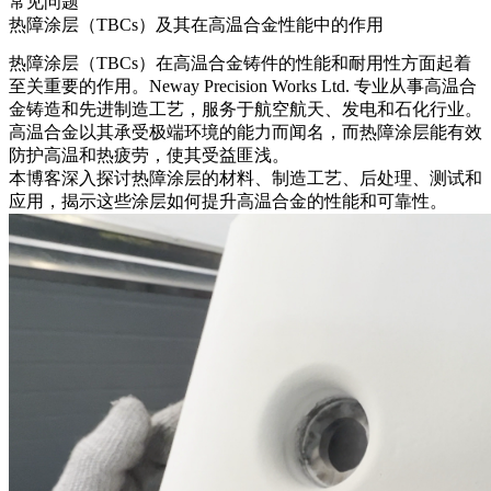
常见问题
热障涂层（TBCs）及其在高温合金性能中的作用
热障涂层（TBCs）
在
高温合金铸件
的性能和耐用性方面起着
至关重要的作用。Neway Precision Works Ltd. 专业从事
高温合
金铸造
和先进制造工艺，服务于
航空航天
、
发电
和石化行业。
高温合金以其承受极端环境的能力而闻名，而热障涂层能有效
防护高温和热疲劳，使其受益匪浅。
本博客深入探讨热障涂层的材料、制造工艺、
后处理
、测试和
应用，揭示这些涂层如何提升高温合金的性能和可靠性。