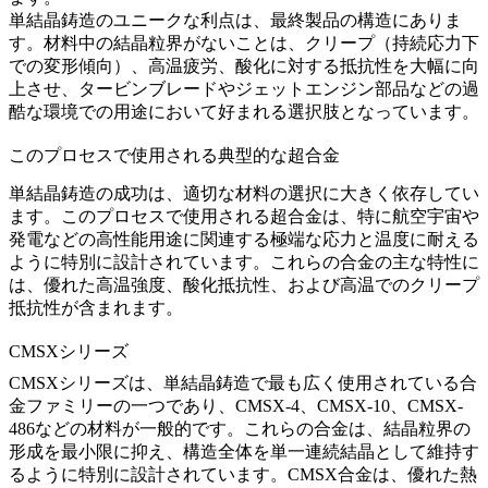
単結晶鋳造
のユニークな利点は、最終製品の構造にありま
す。材料中の結晶粒界がないことは、クリープ（持続応力下
での変形傾向）、高温疲労、酸化に対する抵抗性を大幅に向
上させ、
タービンブレード
や
ジェットエンジン部品
などの過
酷な環境での用途において好まれる選択肢となっています。
このプロセスで使用される典型的な超合金
単結晶鋳造
の成功は、適切な材料の選択に大きく依存してい
ます。このプロセスで使用される超合金は、特に航空宇宙や
発電などの高性能用途に関連する極端な応力と温度に耐える
ように特別に設計されています。これらの合金の主な特性に
は、優れた高温強度、酸化抵抗性、および高温でのクリープ
抵抗性が含まれます。
CMSXシリーズ
CMSXシリーズ
は、単結晶鋳造で最も広く使用されている合
金ファミリーの一つであり、
CMSX-4
、
CMSX-10
、CMSX-
486などの材料が一般的です。これらの合金は、結晶粒界の
形成を最小限に抑え、構造全体を単一連続結晶として維持す
るように特別に設計されています。CMSX合金は、優れた熱