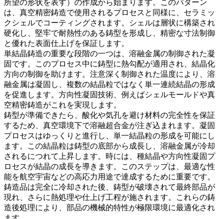
所望の形状を表す）の作成から始まります。このパターン
は、
真空精密鋳造
で使用されるプロセスと同様に、セラミッ
クシェルでコーティングされます。シェルは層状に構築され
硬化し、堅牢で耐熱性のある鋳型を形成し、精密な寸法制御
と優れた表面仕上げを保証します。
単結晶鋳造
の重要な段階の一つは、溶融金属の制御された凝
固です。このプロセス中に鋳型に熱勾配が適用され、結晶化
方向の制御を助けます。注意深く制御された温度により、溶
融金属は凝固し、複数の結晶粒ではなく単一連続結晶の形成
を促進します。
方向性凝固技術
、例えばシェルモールドや
真
空精密鋳造
がこれを実現します。
鋳型が準備できたら、酸化や気孔を避け材料の完全性を保証
するため、
真空
環境下で溶融超合金が注ぎ込まれます。凝固
プロセスはゆっくりと進行し、単一結晶粒の形成を可能にし
ます。この結晶粒は鋳型の底部から成長し、溶融金属が冷却
されるにつれて上昇します。時には、種結晶や方向性凝固プ
ロセスが結晶の成長を導きます。このステップは、
最適な性
能
を
航空宇宙
などの高応力用途で達成するために重要です。
鋳造品は完全に冷却された後、鋳型が破壊されて最終部品が
現れ、さらに
熱処理
や仕上げ工程が施されます。これらの鋳
造後処理により、部品の機械的特性が極限環境に最適化され
ます。