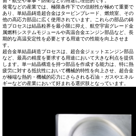
宙・航空
や
軍事・防衛
などの用途に理想的です。
発電
などの産業では、極限条件下での信頼性が極めて重要で
あり、単結晶鋳造超合金はタービンブレード、燃焼室、その
他の高応力部品に広く使用されています。これらの部品の鋳
造プロセスは結晶粒界を最小限に抑え、
航空宇宙グレード金
属燃料システムモジュール
や
高温合金エンジン部品
など、長
期的な高温安定性を必要とする用途での性能を向上させま
す。
超合金単結晶鋳造
プロセスは、
超合金ジェットエンジン部品
など、最高の精度を要求する用途において大きな利点を提供
します。単一結晶構造を持つ部品を作成する能力は、特に熱
疲労に対する抵抗性において機械的特性を向上させ、超合金
が極端な熱的・機械的応力にさらされる
石油・ガス
や
エネル
ギー
などの産業において好まれる選択肢となっています。