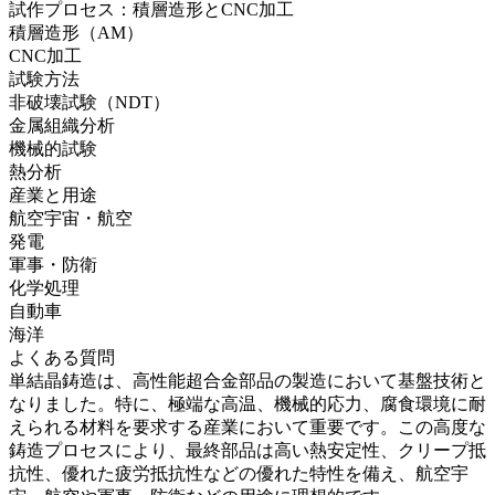
試作プロセス：積層造形とCNC加工
積層造形（AM）
CNC加工
試験方法
非破壊試験（NDT）
金属組織分析
機械的試験
熱分析
産業と用途
航空宇宙・航空
発電
軍事・防衛
化学処理
自動車
海洋
よくある質問
単結晶鋳造は、高性能超合金部品の製造において基盤技術と
なりました。特に、極端な高温、機械的応力、腐食環境に耐
えられる材料を要求する産業において重要です。この高度な
鋳造プロセスにより、最終部品は高い熱安定性、クリープ抵
抗性、優れた疲労抵抗性などの優れた特性を備え、
航空宇