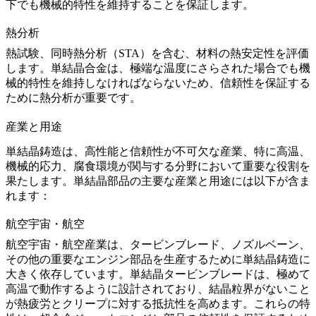
下でも機械的特性を維持することを保証します。
熱分析
熱試験
、
同時熱分析（STA）
を含む、材料の熱安定性を評価
します。
単結晶合金
は、極端な温度にさらされた場合でも機
械的特性を維持しなければならないため、信頼性を保証する
ために熱分析が重要です。
産業と用途
単結晶鋳造
は、高性能と信頼性が不可欠な産業、特に高温、
機械的応力、腐食環境が関与する分野において重要な役割を
果たします。単結晶部品の主要な産業と用途には以下が含ま
れます：
航空宇宙・航空
航空宇宙・航空産業
は、タービンブレード、ノズルベーン、
その他の重要なエンジン部品を生産するために単結晶鋳造に
大きく依存しています。単結晶タービンブレードは、極めて
高温で動作するように設計されており、結晶粒界がないこと
が熱疲労とクリープに対する抵抗性を高めます。これらの特