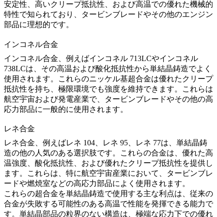
安定性、高いクリープ抵抗性、および高温での優れた機械的
特性で知られており、タービンブレードやその他のエンジン
部品に理想的です。
インコネル合金
インコネル合金
、例えば
インコネル 713LC
や
インコネル
738LC
は、その高温および酸化抵抗性から単結晶鋳造でよく
使用されます。これらのニッケル基超合金は優れたクリープ
抵抗性を持ち、極限環境でも強度を維持できます。これらは
航空宇宙および発電産業で、タービンブレードやその他の高
応力部品に一般的に使用されます。
レネ合金
レネ合金
、例えば
レネ 104
、
レネ 95
、
レネ 77
は、単結晶鋳
造の他の人気のある選択肢です。これらの合金は、優れた高
温強度、酸化抵抗性、および優れたクリープ抵抗性を提供し
ます。これらは、特に航空宇宙産業において、タービンブレ
ードや燃焼室などの高応力部品によく使用されます。
これらの超合金を単結晶鋳造で使用する主な利点は、従来の
合金が失敗する可能性のある高温で性能を発揮できる能力で
す。単結晶部品の粒界のない構造は、極端な応力下での優れ