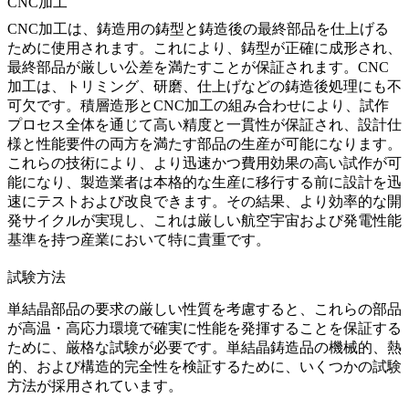
CNC加工
CNC加工
は、鋳造用の鋳型と鋳造後の最終部品を仕上げる
ために使用されます。これにより、鋳型が正確に成形され、
最終部品が厳しい公差を満たすことが保証されます。CNC
加工は、トリミング、研磨、仕上げなどの鋳造後処理にも不
可欠です。
積層造形
とCNC加工の組み合わせにより、試作
プロセス全体を通じて高い精度と一貫性が保証され、設計仕
様と性能要件の両方を満たす部品の生産が可能になります。
これらの技術により、より迅速かつ費用効果の高い試作が可
能になり、製造業者は本格的な生産に移行する前に設計を迅
速にテストおよび改良できます。その結果、より効率的な開
発サイクルが実現し、これは厳しい
航空宇宙
および
発電性能
基準
を持つ産業において特に貴重です。
試験方法
単結晶部品
の要求の厳しい性質を考慮すると、これらの部品
が高温・高応力環境で確実に性能を発揮することを保証する
ために、厳格な試験が必要です。単結晶鋳造品の
機械的
、熱
的、および構造的完全性を検証するために、いくつかの試験
方法が採用されています。