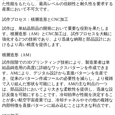
た性能をもたらし、最高レベルの信頼性と耐久性を要求する
産業において不可欠です。
試作プロセス：積層造形とCNC加工
試作は、
単結晶部品
の開発において重要な役割を果たしま
す。
積層造形（AM）
と
CNC加工
は、試作プロセスを大幅に
強化する2つの技術であり、より迅速な納期と部品設計にお
けるより高い精度を提供します。
積層造形（AM）
試作段階での
3Dプリンティング
技術により、製造業者は
単
結晶鋳造
用の高度に詳細なワックスパターンを作成できま
す。AMにより、デジタル設計から直接パターンを生産で
き、従来のパターン作成ツールの必要性を減らし、より複雑
で入り組んだ形状を可能にします。AMの主な利点の一つ
は、部品設計においてより大きな柔軟性を提供し、迅速な設
計反復を可能にすることです。冷却効率が性能を決定するこ
とが多い航空宇宙産業では、冷却チャネルやその他の複雑な
内部特徴を直接パターンに組み込むことは大きな利点です。