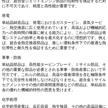
性は、
超合金ジェットエンジン部品
の信頼性を保証するため
に不可欠であり、精度と高性能が重要です。
発電
単結晶鋳造品は、
発電
におけるガスタービン、蒸気タービ
ン、熱交換器に広く使用されています。高温および機械的応
力への長時間の曝露に耐える能力により、これらの部品は発
電システムの効率と寿命を最大化するのに理想的です。例え
ば、
超合金熱交換器部品
は、激しい運転条件下での最適な熱
伝導性と耐久性を保証するために重要です。
軍事・防衛
単結晶部品は、高性能タービンブレード、ミサイル部品、そ
の他の重要な部品が必要とされる
軍事・防衛
産業において不
可欠です。これらの部品は、高温や腐食環境を含む極限条件
下でも完全性を維持しなければなりません。
超合金ミサイル
セグメント
やその他の防衛関連用途などの部品は、単結晶合
金の優れた機械的特性の恩恵を受けます。
化学処理
化学処理
産業は、反応容器、熱交換器、その他の高温設備に