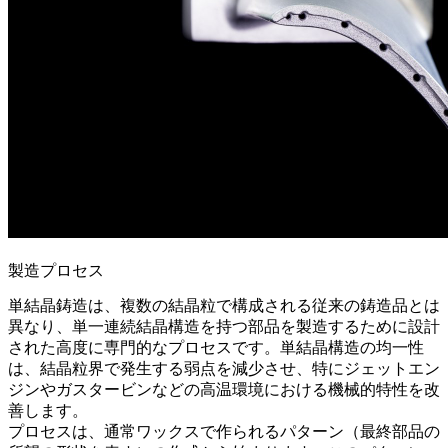
製造プロセス
単結晶鋳造
は、複数の結晶粒で構成される従来の鋳造品とは
異なり、単一連続結晶構造を持つ部品を製造するために設計
された高度に専門的なプロセスです。単結晶構造の均一性
は、結晶粒界で発生する弱点を減少させ、特に
ジェットエン
ジン
や
ガスタービン
などの高温環境における機械的特性を改
善します。
プロセスは、通常ワックスで作られるパターン（最終部品の