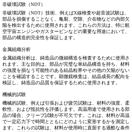
非破壊試験（NDT）
非破壊試験（NDT）
技術、例えば
X線検査
や
超音波試験
は、
部品を損傷することなく、亀裂、空隙、介在物などの内部欠
陥を検出するために使用されます。これらの方法は、特に
航
空宇宙エンジン
や
ガスタービン
などの重要な用途において、
部品の構造的完全性を保証します。
金属組織分析
金属組織分析
は、鋳造品の微細構造を検査するために使用さ
れます。主な目的は、部品が完璧な
単結晶構造
を持ち、材料
の強度を損なう可能性のある結晶粒界やその他の欠陥がない
ことを確認することです。
顕微鏡検査
は、結晶成長の配向を
検証し、鋳造品の品質を保証するために使用されます。
機械的試験
機械的試験
、例えば
引張
および
疲労
試験は、材料の強度、柔
軟性、および抵抗性を評価します。高温用途で使用される部
品の場合、
クリープ試験
が不可欠です。これは、材料が高温
で一定応力下で時間とともにどのように変形するかを測定し
ます。これらの試験は、材料が使用時に直面する過酷な条件