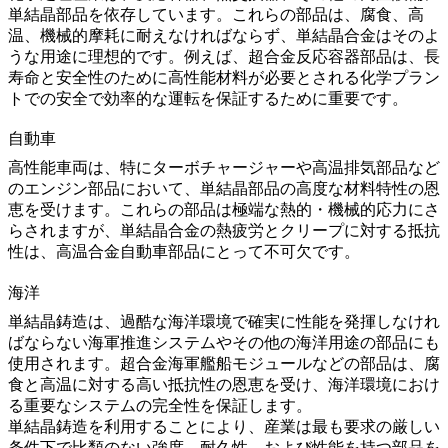
単結晶部品を依存しています。これらの部品は、腐食、高
温、機械的摩耗に耐えなければならず、単結晶合金はそのよ
うな用途に理想的です。例えば、
超合金反応容器部品
は、長
寿命と安全性のために高性能材料が必要とされる化学プラン
トでの安全で効率的な運転を保証するために重要です。
自動車
高性能車両は、特にターボチャージャーや高温排気部品など
のエンジン部品において、単結晶部品の高度な材料特性の恩
恵を受けます。これらの部品は極端な熱的・機械的応力にさ
らされますが、単結晶合金の熱疲労とクリープに対する抵抗
性は、
高温合金自動車部品
にとって不可欠です。
海洋
単結晶鋳造は、過酷な海洋環境で確実に性能を発揮しなけれ
ばならない海軍推進システムやその他の海洋用途の部品にも
使用されます。
超合金海軍艦船モジュール
などの部品は、腐
食と高温に対する高い抵抗性の恩恵を受け、海洋環境におけ
る重要なシステムの完全性を保証します。
単結晶鋳造を利用することにより、産業は最も要求の厳しい
条件下で比類のない強度、耐久性、および性能を持つ部品を